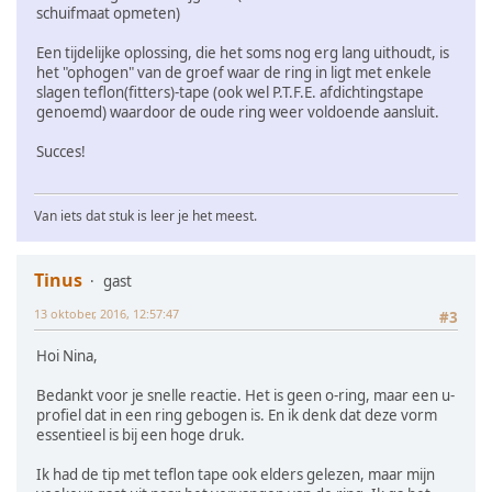
schuifmaat opmeten)
Een tijdelijke oplossing, die het soms nog erg lang uithoudt, is
het "ophogen" van de groef waar de ring in ligt met enkele
slagen teflon(fitters)-tape (ook wel P.T.F.E. afdichtingstape
genoemd) waardoor de oude ring weer voldoende aansluit.
Succes!
Van iets dat stuk is leer je het meest.
Tinus
gast
13 oktober, 2016, 12:57:47
#3
Hoi Nina,
Bedankt voor je snelle reactie. Het is geen o-ring, maar een u-
profiel dat in een ring gebogen is. En ik denk dat deze vorm
essentieel is bij een hoge druk.
Ik had de tip met teflon tape ook elders gelezen, maar mijn