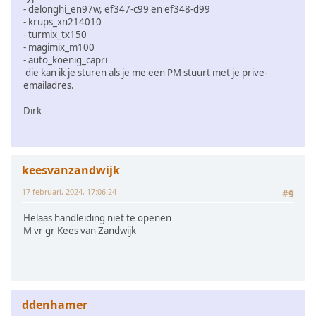
- delonghi_en97w, ef347-c99 en ef348-d99
- krups_xn214010
- turmix_tx150
- magimix_m100
- auto_koenig_capri
die kan ik je sturen als je me een PM stuurt met je prive-
emailadres.
Dirk
keesvanzandwijk
17 februari, 2024, 17:06:24
#9
Helaas handleiding niet te openen
M vr gr Kees van Zandwijk
ddenhamer