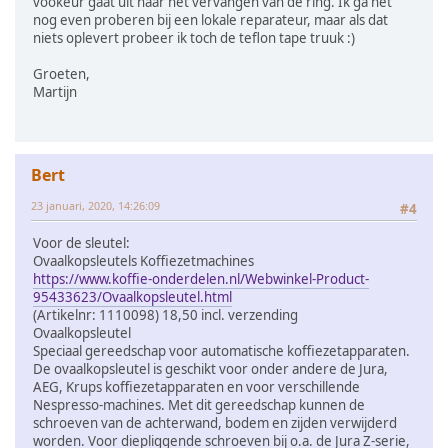
vookeur gaat uit naar het vervangen van de ring. Ik ga het
nog even proberen bij een lokale reparateur, maar als dat
niets oplevert probeer ik toch de teflon tape truuk :)
Groeten,
Martijn
Bert
23 januari, 2020, 14:26:09
#4
Voor de sleutel:
Ovaalkopsleutels Koffiezetmachines
https://www.koffie-onderdelen.nl/Webwinkel-Product-
95433623/Ovaalkopsleutel.html
(Artikelnr: 1110098) 18,50 incl. verzending
Ovaalkopsleutel
Speciaal gereedschap voor automatische koffiezetapparaten.
De ovaalkopsleutel is geschikt voor onder andere de Jura,
AEG, Krups koffiezetapparaten en voor verschillende
Nespresso-machines. Met dit gereedschap kunnen de
schroeven van de achterwand, bodem en zijden verwijderd
worden. Voor diepliggende schroeven bij o.a. de Jura Z-serie,