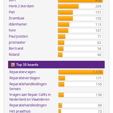
Bert
456
Henk 2 leerdam
209
Piet
151
Drambuie
150
ddenhamer
113
hvm
107
Paul Joosten
71
prismaster
62
Bertrand
56
Roland
46
Top 10 boards
Reparatievragen
1.170
Reparatieverslagen
171
Reparatiehandleidingen
156
Senseo
Vragen aan Repair Cafés in
138
Nederland en Vlaanderen
Reparatiehandleidingen
99
Het praathuis
73