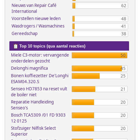
Nieuws van Repair Café
62
International
Voorstellen nieuwe leden
48
Wasdrogers / Wasmachines
41
Gereedschap
38
Top 10 topics (qua aantal reacties)
Miele C3-motor: vervangende
50
onderdelen gezocht
Delonghi magnifica
45
Bonen koffiezetter De'Longhi
25
ESAM04.320.S
Senseo HD7853 na reset vult
21
de boiler niet
Reparatie Handleiding
20
Senseo's
Bosch TCA5309 /01 FD 9303
20
12 0125
Stofzuiger Nilfisk Select
20
Superior