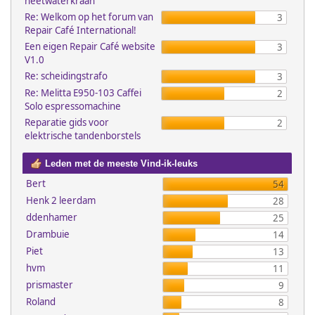
heetwaterkraan
Re: Welkom op het forum van
3
Repair Café International!
Een eigen Repair Café website
3
V1.0
Re: scheidingstrafo
3
Re: Melitta E950-103 Caffei
2
Solo espressomachine
Reparatie gids voor
2
elektrische tandenborstels
Leden met de meeste Vind-ik-leuks
Bert
54
Henk 2 leerdam
28
ddenhamer
25
Drambuie
14
Piet
13
hvm
11
prismaster
9
Roland
8