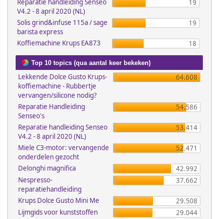
Reparatie handleiding Senseo
19
V4.2 - 8 april 2020 (NL)
Solis grind&infuse 115a / sage
19
barista express
Koffiemachine Krups EA873
18
Top 10 topics (qua aantal keer bekeken)
Lekkende Dolce Gusto Krups-
64.608
koffiemachine - Rubbertje
vervangen/silicone nodig?
Reparatie Handleiding
54.586
Senseo's
Reparatie handleiding Senseo
53.414
V4.2 - 8 april 2020 (NL)
Miele C3-motor: vervangende
52.471
onderdelen gezocht
Delonghi magnifica
42.992
Nespresso-
37.662
reparatiehandleiding
Krups Dolce Gusto Mini Me
29.508
Lijmgids voor kunststoffen
29.044