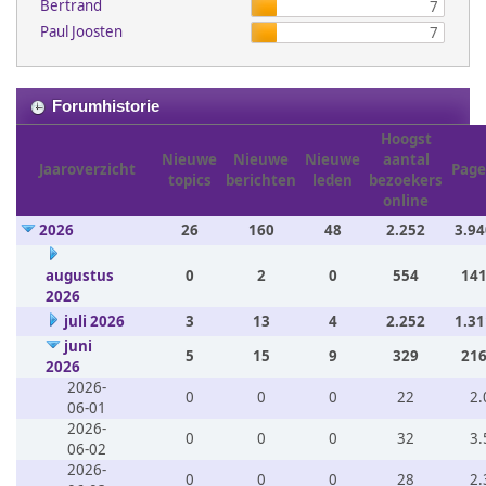
Bertrand
7
Paul Joosten
7
Forumhistorie
Hoogst
Nieuwe
Nieuwe
Nieuwe
aantal
Jaaroverzicht
Page
topics
berichten
leden
bezoekers
online
2026
26
160
48
2.252
3.94
augustus
0
2
0
554
141
2026
juli 2026
3
13
4
2.252
1.31
juni
5
15
9
329
216
2026
2026-
0
0
0
22
2.
06-01
2026-
0
0
0
32
3.
06-02
2026-
0
0
0
28
2.