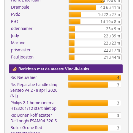
Henk 2 leerdam
5d 10u 0m
Drambuie
4d 6u 41m
PvdZ
1d 22u 27m
Piet
1d 19u 8m
ddenhamer
23u 9m
Judy
22u 39m
Martine
22u 23m
prismaster
22u 17m
Paul Joosten
21u 44m
Berichten met de meeste Vind-ik-leuks
Re: Nieuw hier
4
Re: Reparatie handleiding
3
Senseo V4.2 - 8 april 2020
(NL)
Philips 2.1 home cinema
3
HTS3261/12 start niet op
Re: Bonen koffiezetter
3
De'Longhi ESAM04.320.S
Boiler Grohe Red
3