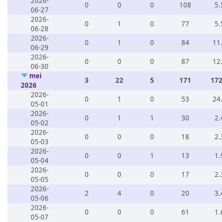
2026-
0
0
0
108
5.
06-27
2026-
0
1
0
77
5.
06-28
2026-
0
1
0
84
11
06-29
2026-
0
0
0
87
12
06-30
mei
3
22
5
171
172
2026
2026-
0
1
0
53
24
05-01
2026-
0
1
1
30
2.
05-02
2026-
0
0
0
18
2.
05-03
2026-
0
0
1
13
1.
05-04
2026-
0
0
0
17
2.
05-05
2026-
2
4
0
20
3.
05-06
2026-
0
0
0
61
1.
05-07