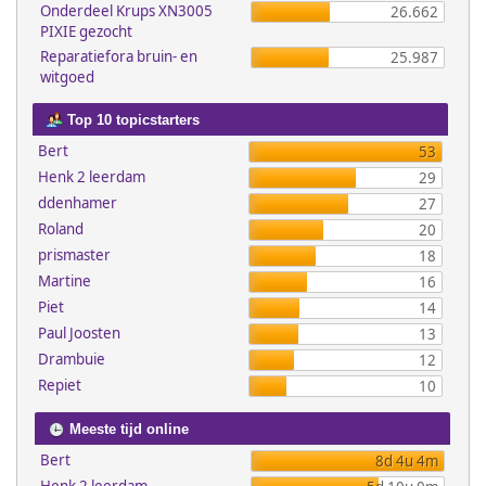
Onderdeel Krups XN3005
26.662
PIXIE gezocht
Reparatiefora bruin- en
25.987
witgoed
Top 10 topicstarters
Bert
53
Henk 2 leerdam
29
ddenhamer
27
Roland
20
prismaster
18
Martine
16
Piet
14
Paul Joosten
13
Drambuie
12
Repiet
10
Meeste tijd online
Bert
8d 4u 4m