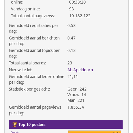
online:
00:38:20
Vandaag online:
93
Totaal aantal pageviews:
10.182.122
Gemiddeld registraties per
0,53
dag:
Gemiddeld aantal berichten
0,47
per dag:
Gemiddeld aantal topics per
0,13
dag:
Totaal aantal boards:
23
Nieuwste lid:
Ab Apeldoorn
Gemiddeld aantal leden online
21,11
per dag:
Statistiek per geslacht:
Geen: 242
Vrouw: 14
Man: 221
Gemiddeld aantal pageviews
1.855,34
per dag:
Top 10 posters