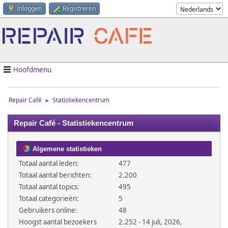
Inloggen
Registreren
Hoofdmenu
Repair Café
Statistiekencentrum
►
Repair Café - Statistiekencentrum
Algemene statistieken
Totaal aantal leden:
477
Totaal aantal berichten:
2.200
Totaal aantal topics:
495
Totaal categorieën:
5
Gebruikers online:
48
Hoogst aantal bezoekers
2.252 - 14 juli, 2026,