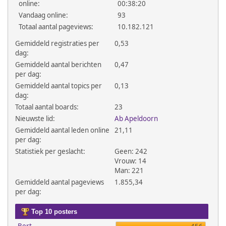
online:
00:38:20
Vandaag online:
93
Totaal aantal pageviews:
10.182.121
Gemiddeld registraties per
0,53
dag:
Gemiddeld aantal berichten
0,47
per dag:
Gemiddeld aantal topics per
0,13
dag:
Totaal aantal boards:
23
Nieuwste lid:
Ab Apeldoorn
Gemiddeld aantal leden online
21,11
per dag:
Statistiek per geslacht:
Geen: 242
Vrouw: 14
Man: 221
Gemiddeld aantal pageviews
1.855,34
per dag:
Top 10 posters