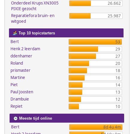
Onderdeel Krups XN3005
26.662
PIXIE gezocht
Reparatiefora bruin- en
25.987
witgoed
Top 10 topicstarters
Bert
53
Henk 2 leerdam
29
ddenhamer
27
Roland
20
prismaster
18
Martine
16
Piet
14
Paul Joosten
13
Drambuie
12
Repiet
10
Meeste tijd online
Bert
8d 4u 4m