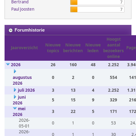
Bertrand
7
Paul Joosten
7
Forumhistorie
Hoogst
Nieuwe
Nieuwe
Nieuwe
aantal
Jaaroverzicht
Page
topics
berichten
leden
bezoekers
online
2026
26
160
48
2.252
3.94
augustus
0
2
0
554
141
2026
juli 2026
3
13
4
2.252
1.31
juni
5
15
9
329
216
2026
mei
3
22
5
171
172
2026
2026-
0
1
0
53
24
05-01
2026-
0
1
1
30
2.