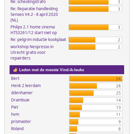
Re: scheidingstrafo
3
Re: Reparatie handleiding
3
Senseo V4.2 - 8 april 2020
(NL)
Philips 2.1 home cinema
3
HTS3261/12 start niet op
Re: pelgrim inductie kookplaat
2
workshop Nespresso in
2
Utrecht gratis voor
repairders
Leden met de meeste Vind-ik-leuks
Bert
54
Henk 2 leerdam
28
ddenhamer
25
Drambuie
14
Piet
13
hvm
11
prismaster
9
Roland
8