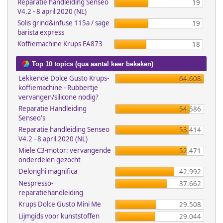
Reparatie handleiding Senseo
19
V4.2 - 8 april 2020 (NL)
Solis grind&infuse 115a / sage
19
barista express
Koffiemachine Krups EA873
18
Top 10 topics (qua aantal keer bekeken)
Lekkende Dolce Gusto Krups-
64.608
koffiemachine - Rubbertje
vervangen/silicone nodig?
Reparatie Handleiding
54.586
Senseo's
Reparatie handleiding Senseo
53.414
V4.2 - 8 april 2020 (NL)
Miele C3-motor: vervangende
52.471
onderdelen gezocht
Delonghi magnifica
42.992
Nespresso-
37.662
reparatiehandleiding
Krups Dolce Gusto Mini Me
29.508
Lijmgids voor kunststoffen
29.044