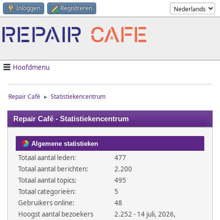
Inloggen
Registreren
Hoofdmenu
Repair Café
Statistiekencentrum
►
Repair Café - Statistiekencentrum
Algemene statistieken
Totaal aantal leden:
477
Totaal aantal berichten:
2.200
Totaal aantal topics:
495
Totaal categorieën:
5
Gebruikers online:
48
Hoogst aantal bezoekers
2.252 - 14 juli, 2026,