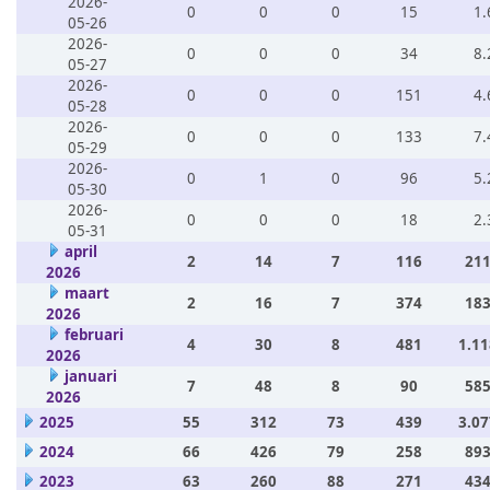
2026-
0
0
0
15
1.
05-26
2026-
0
0
0
34
8.
05-27
2026-
0
0
0
151
4.
05-28
2026-
0
0
0
133
7.
05-29
2026-
0
1
0
96
5.
05-30
2026-
0
0
0
18
2.
05-31
april
2
14
7
116
211
2026
maart
2
16
7
374
183
2026
februari
4
30
8
481
1.11
2026
januari
7
48
8
90
585
2026
2025
55
312
73
439
3.07
2024
66
426
79
258
893
2023
63
260
88
271
434