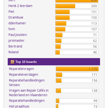
Bert
456
Henk 2 leerdam
209
Piet
151
Drambuie
150
ddenhamer
113
hvm
107
Paul Joosten
71
prismaster
62
Bertrand
56
Roland
46
Top 10 boards
Reparatievragen
1.170
Reparatieverslagen
171
Reparatiehandleidingen
156
Senseo
Vragen aan Repair Cafés in
138
Nederland en Vlaanderen
Reparatiehandleidingen
99
Het praathuis
73