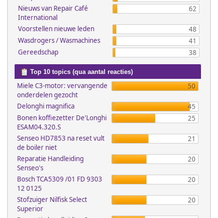
Nieuws van Repair Café
62
International
Voorstellen nieuwe leden
48
Wasdrogers / Wasmachines
41
Gereedschap
38
Top 10 topics (qua aantal reacties)
Miele C3-motor: vervangende
50
onderdelen gezocht
Delonghi magnifica
45
Bonen koffiezetter De'Longhi
25
ESAM04.320.S
Senseo HD7853 na reset vult
21
de boiler niet
Reparatie Handleiding
20
Senseo's
Bosch TCA5309 /01 FD 9303
20
12 0125
Stofzuiger Nilfisk Select
20
Superior