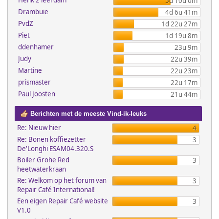
Henk 2 leerdam
5d 10u 0m
Drambuie
4d 6u 41m
PvdZ
1d 22u 27m
Piet
1d 19u 8m
ddenhamer
23u 9m
Judy
22u 39m
Martine
22u 23m
prismaster
22u 17m
Paul Joosten
21u 44m
Berichten met de meeste Vind-ik-leuks
Re: Nieuw hier
4
Re: Bonen koffiezetter
3
De'Longhi ESAM04.320.S
Boiler Grohe Red
3
heetwaterkraan
Re: Welkom op het forum van
3
Repair Café International!
Een eigen Repair Café website
3
V1.0