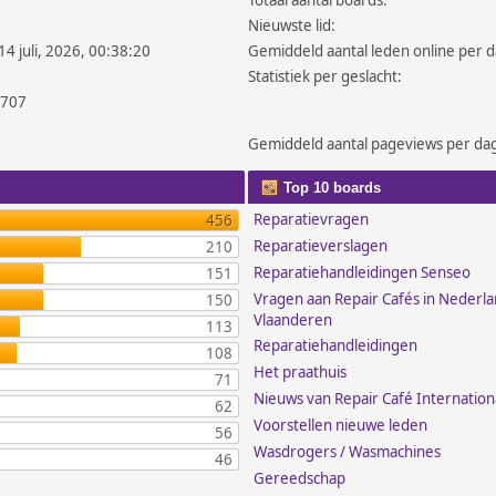
Totaal aantal boards:
Nieuwste lid:
14 juli, 2026, 00:38:20
Gemiddeld aantal leden online per d
Statistiek per geslacht:
.707
Gemiddeld aantal pageviews per da
Top 10 boards
Reparatievragen
456
Reparatieverslagen
210
Reparatiehandleidingen Senseo
151
Vragen aan Repair Cafés in Nederl
150
Vlaanderen
113
Reparatiehandleidingen
108
Het praathuis
71
Nieuws van Repair Café Internation
62
Voorstellen nieuwe leden
56
Wasdrogers / Wasmachines
46
Gereedschap