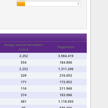
7
Hoogst aantal bezoekers
Pageviews
online
2.252
3.984.419
554
184.806
2.252
1.311.296
329
216.052
171
172.852
116
211.968
374
183.986
481
1.118.093