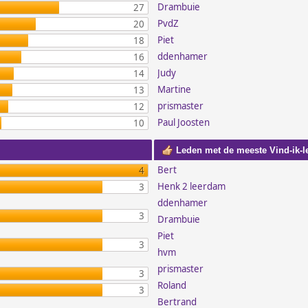
Drambuie
27
PvdZ
20
Piet
18
ddenhamer
16
Judy
14
Martine
13
prismaster
12
Paul Joosten
10
Leden met de meeste Vind-ik-l
Bert
4
Henk 2 leerdam
3
ddenhamer
3
Drambuie
Piet
3
hvm
prismaster
3
Roland
3
Bertrand