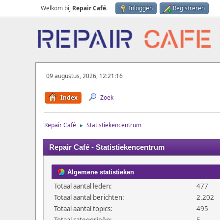
Welkom bij
Repair Café
.
Inloggen
Registreren
09 augustus, 2026, 12:21:16
Index
Zoek
Repair Café
Statistiekencentrum
►
Repair Café - Statistiekencentrum
Algemene statistieken
Totaal aantal leden:
477
Totaal aantal berichten:
2.202
Totaal aantal topics:
495