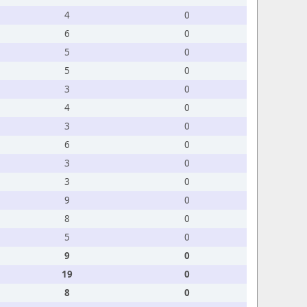
4
0
6
0
5
0
5
0
3
0
4
0
3
0
6
0
3
0
3
0
9
0
8
0
5
0
9
0
19
0
8
0