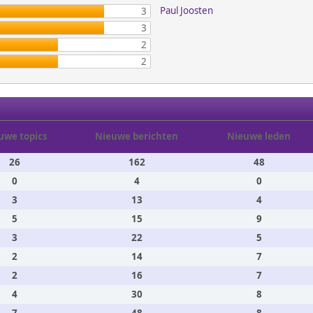
Paul Joosten
3
3
2
2
uwe topics
Nieuwe berichten
Nieuwe leden
26
162
48
0
4
0
3
13
4
5
15
9
3
22
5
2
14
7
2
16
7
4
30
8