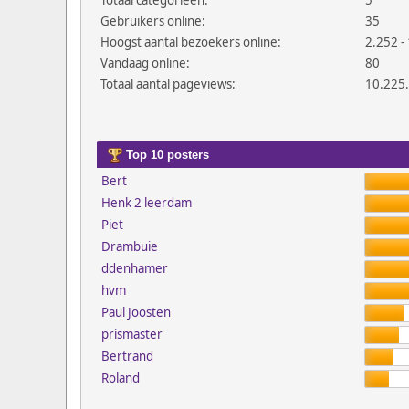
Totaal categorieën:
5
Gebruikers online:
35
Hoogst aantal bezoekers online:
2.252 - 
Vandaag online:
80
Totaal aantal pageviews:
10.225
Top 10 posters
Bert
Henk 2 leerdam
Piet
Drambuie
ddenhamer
hvm
Paul Joosten
prismaster
Bertrand
Roland