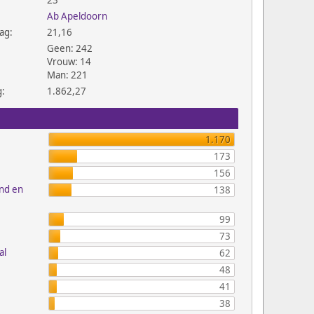
23
Ab Apeldoorn
ag:
21,16
Geen: 242
Vrouw: 14
Man: 221
g:
1.862,27
1.170
173
156
and en
138
99
73
al
62
48
41
38