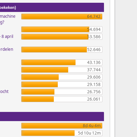
 bekeken)
emachine
64.742
ig?
54.694
 8 april
53.586
erdelen
52.646
43.136
37.744
29.606
29.158
zocht
26.756
26.061
8d 4u 4m
5d 10u 12m