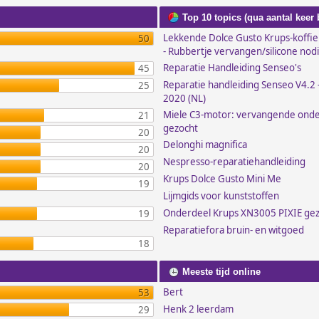
Top 10 topics (qua aantal keer
Lekkende Dolce Gusto Krups-koffi
50
- Rubbertje vervangen/silicone nod
Reparatie Handleiding Senseo's
45
Reparatie handleiding Senseo V4.2 -
25
2020 (NL)
Miele C3-motor: vervangende ond
21
gezocht
20
Delonghi magnifica
20
Nespresso-reparatiehandleiding
20
Krups Dolce Gusto Mini Me
19
Lijmgids voor kunststoffen
Onderdeel Krups XN3005 PIXIE ge
19
Reparatiefora bruin- en witgoed
18
Meeste tijd online
Bert
53
Henk 2 leerdam
29