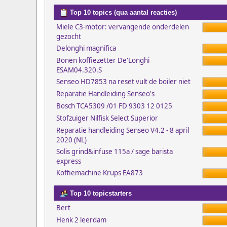
Top 10 topics (qua aantal reacties)
Miele C3-motor: vervangende onderdelen
gezocht
Delonghi magnifica
Bonen koffiezetter De'Longhi
ESAM04.320.S
Senseo HD7853 na reset vult de boiler niet
Reparatie Handleiding Senseo's
Bosch TCA5309 /01 FD 9303 12 0125
Stofzuiger Nilfisk Select Superior
Reparatie handleiding Senseo V4.2 - 8 april
2020 (NL)
Solis grind&infuse 115a / sage barista
express
Koffiemachine Krups EA873
Top 10 topicstarters
Bert
Henk 2 leerdam