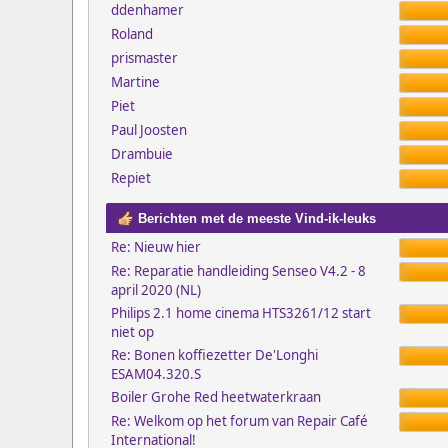
ddenhamer
Roland
prismaster
Martine
Piet
Paul Joosten
Drambuie
Repiet
Berichten met de meeste Vind-ik-leuks
Re: Nieuw hier
Re: Reparatie handleiding Senseo V4.2 - 8
april 2020 (NL)
Philips 2.1 home cinema HTS3261/12 start
niet op
Re: Bonen koffiezetter De'Longhi
ESAM04.320.S
Boiler Grohe Red heetwaterkraan
Re: Welkom op het forum van Repair Café
International!