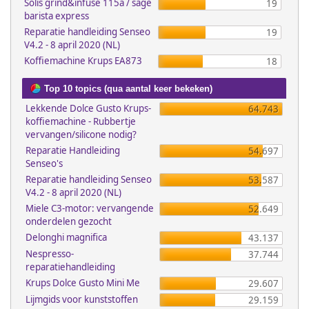
Solis grind&infuse 115a / sage
19
barista express
Reparatie handleiding Senseo
19
V4.2 - 8 april 2020 (NL)
Koffiemachine Krups EA873
18
Top 10 topics (qua aantal keer bekeken)
Lekkende Dolce Gusto Krups-
64.743
koffiemachine - Rubbertje
vervangen/silicone nodig?
Reparatie Handleiding
54.697
Senseo's
Reparatie handleiding Senseo
53.587
V4.2 - 8 april 2020 (NL)
Miele C3-motor: vervangende
52.649
onderdelen gezocht
Delonghi magnifica
43.137
Nespresso-
37.744
reparatiehandleiding
Krups Dolce Gusto Mini Me
29.607
Lijmgids voor kunststoffen
29.159