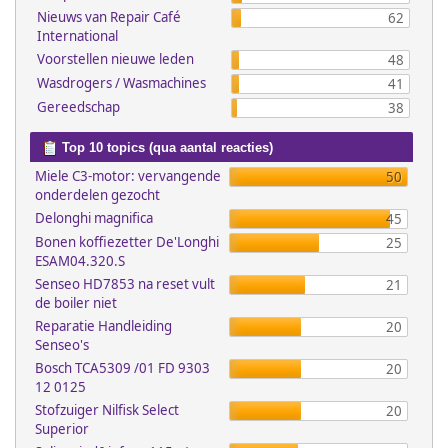
Nieuws van Repair Café
62
International
Voorstellen nieuwe leden
48
Wasdrogers / Wasmachines
41
Gereedschap
38
Top 10 topics (qua aantal reacties)
Miele C3-motor: vervangende
50
onderdelen gezocht
Delonghi magnifica
45
Bonen koffiezetter De'Longhi
25
ESAM04.320.S
Senseo HD7853 na reset vult
21
de boiler niet
Reparatie Handleiding
20
Senseo's
Bosch TCA5309 /01 FD 9303
20
12 0125
Stofzuiger Nilfisk Select
20
Superior