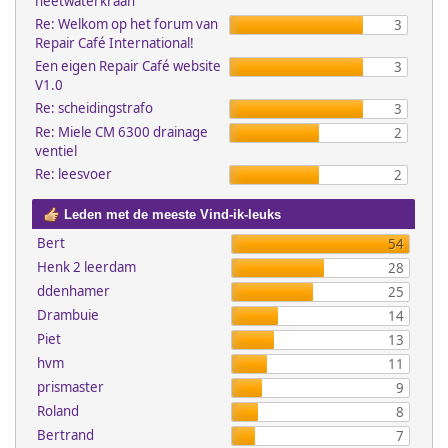
heetwaterkraan
Re: Welkom op het forum van
3
Repair Café International!
Een eigen Repair Café website
3
V1.0
Re: scheidingstrafo
3
Re: Miele CM 6300 drainage
2
ventiel
Re: leesvoer
2
Leden met de meeste Vind-ik-leuks
Bert
54
Henk 2 leerdam
28
ddenhamer
25
Drambuie
14
Piet
13
hvm
11
prismaster
9
Roland
8
Bertrand
7