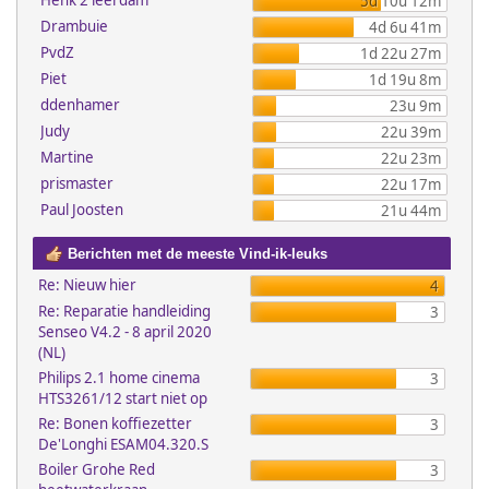
Henk 2 leerdam
5d 10u 12m
Drambuie
4d 6u 41m
PvdZ
1d 22u 27m
Piet
1d 19u 8m
ddenhamer
23u 9m
Judy
22u 39m
Martine
22u 23m
prismaster
22u 17m
Paul Joosten
21u 44m
Berichten met de meeste Vind-ik-leuks
Re: Nieuw hier
4
Re: Reparatie handleiding
3
Senseo V4.2 - 8 april 2020
(NL)
Philips 2.1 home cinema
3
HTS3261/12 start niet op
Re: Bonen koffiezetter
3
De'Longhi ESAM04.320.S
Boiler Grohe Red
3