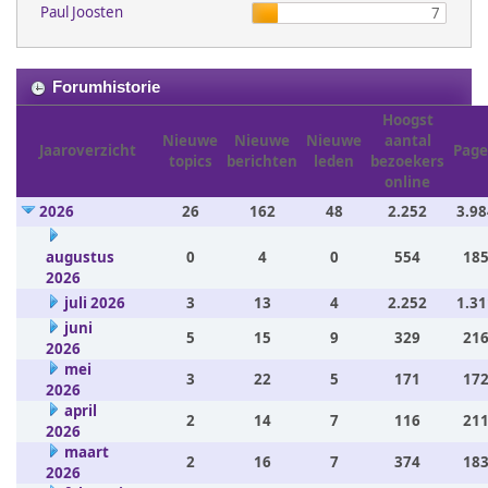
Paul Joosten
7
Forumhistorie
Hoogst
Nieuwe
Nieuwe
Nieuwe
aantal
Jaaroverzicht
Page
topics
berichten
leden
bezoekers
online
2026
26
162
48
2.252
3.98
augustus
0
4
0
554
185
2026
juli 2026
3
13
4
2.252
1.31
juni
5
15
9
329
216
2026
mei
3
22
5
171
172
2026
april
2
14
7
116
211
2026
maart
2
16
7
374
183
2026