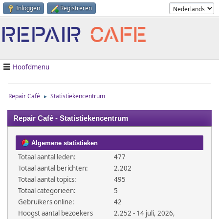
Inloggen
Registreren
Hoofdmenu
Repair Café
Statistiekencentrum
►
Repair Café - Statistiekencentrum
Algemene statistieken
Totaal aantal leden:
477
Totaal aantal berichten:
2.202
Totaal aantal topics:
495
Totaal categorieën:
5
Gebruikers online:
42
Hoogst aantal bezoekers
2.252 - 14 juli, 2026,