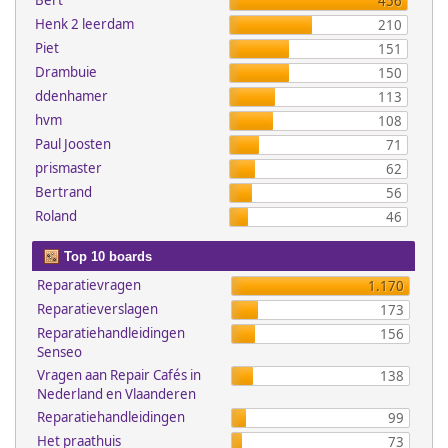
Bert
456
Henk 2 leerdam
210
Piet
151
Drambuie
150
ddenhamer
113
hvm
108
Paul Joosten
71
prismaster
62
Bertrand
56
Roland
46
Top 10 boards
Reparatievragen
1.170
Reparatieverslagen
173
Reparatiehandleidingen
156
Senseo
Vragen aan Repair Cafés in
138
Nederland en Vlaanderen
Reparatiehandleidingen
99
Het praathuis
73