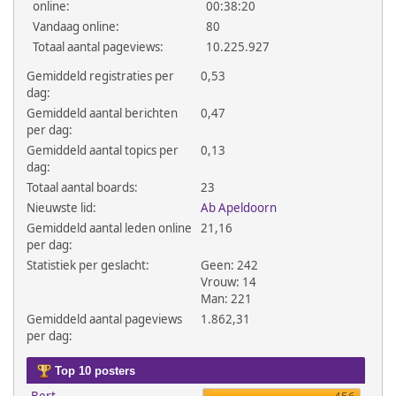
online:
00:38:20
Vandaag online:
80
Totaal aantal pageviews:
10.225.927
Gemiddeld registraties per
0,53
dag:
Gemiddeld aantal berichten
0,47
per dag:
Gemiddeld aantal topics per
0,13
dag:
Totaal aantal boards:
23
Nieuwste lid:
Ab Apeldoorn
Gemiddeld aantal leden online
21,16
per dag:
Statistiek per geslacht:
Geen: 242
Vrouw: 14
Man: 221
Gemiddeld aantal pageviews
1.862,31
per dag:
Top 10 posters