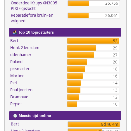
Onderdeel Krups XN3005
26.756
PIXIE gezocht
Reparatiefora bruin- en
26.061
witgoed
Top 10 topicstarters
Bert
53
Henk 2 leerdam
29
ddenhamer
27
Roland
20
prismaster
18
Martine
16
Piet
14
Paul Joosten
13
Drambuie
12
Repiet
10
Meeste tijd online
Bert
8d 4u 4m