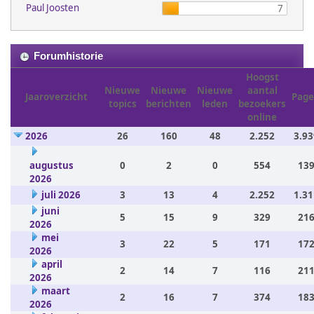
Paul Joosten
7
Forumhistorie
Hoogst
Nieuwe
Nieuwe
Nieuwe
aantal
Jaaroverzicht
Page
topics
berichten
leden
bezoekers
online
2026
26
160
48
2.252
3.93
augustus
0
2
0
554
139
2026
juli 2026
3
13
4
2.252
1.31
juni
5
15
9
329
216
2026
mei
3
22
5
171
172
2026
april
2
14
7
116
211
2026
maart
2
16
7
374
183
2026