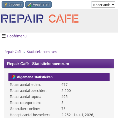
Inloggen
Registreren
Hoofdmenu
Repair Café
Statistiekencentrum
►
Repair Café - Statistiekencentrum
Algemene statistieken
Totaal aantal leden:
477
Totaal aantal berichten:
2.200
Totaal aantal topics:
495
Totaal categorieën:
5
Gebruikers online:
75
Hoogst aantal bezoekers
2.252 - 14 juli, 2026,