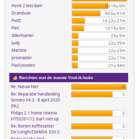
Henk 2 leerdam
5d 10u 0m
Drambuie
4d 6u 41m
PvdZ
1d 22u 27m
Piet
1d 19u 8m
ddenhamer
23u 9m
Judy
22u 39m
Martine
22u 23m
prismaster
22u 17m
Paul Joosten
21u 44m
Berichten met de meeste Vind-ik-leuks
Re: Nieuw hier
4
Re: Reparatie handleiding
3
Senseo V4.2 - 8 april 2020
(NL)
Philips 2.1 home cinema
3
HTS3261/12 start niet op
Re: Bonen koffiezetter
3
De'Longhi ESAM04.320.S