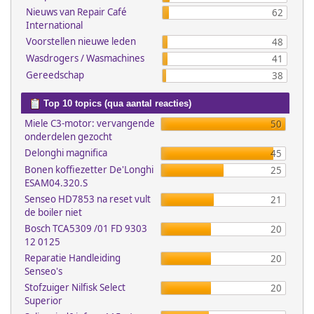
Nieuws van Repair Café
62
International
Voorstellen nieuwe leden
48
Wasdrogers / Wasmachines
41
Gereedschap
38
Top 10 topics (qua aantal reacties)
Miele C3-motor: vervangende
50
onderdelen gezocht
Delonghi magnifica
45
Bonen koffiezetter De'Longhi
25
ESAM04.320.S
Senseo HD7853 na reset vult
21
de boiler niet
Bosch TCA5309 /01 FD 9303
20
12 0125
Reparatie Handleiding
20
Senseo's
Stofzuiger Nilfisk Select
20
Superior