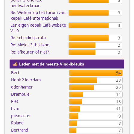
Boiler Grohe Red
3
heetwaterkraan
Re: Welkom op het forum van
3
Repair Café International!
Een eigen Repair Café website
3
V1.0
Re: scheidingstrafo
3
Re: Miele c3 th-klixon.
2
Re: afkeuren of niet?
2
Leden met de meeste Vind-ik-leuks
Bert
54
Henk 2 leerdam
28
ddenhamer
25
Drambuie
14
Piet
13
hvm
11
prismaster
9
Roland
8
Bertrand
7