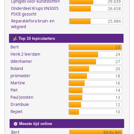
Lijmgids voor kunststoffen
29.039
Onderdeel Krups XN3005
26.658
PIXIE gezocht
Reparatiefora bruin- en
25.984
witgoed
Top 10 topicstarters
Bert
53
Henk 2 leerdam
29
ddenhamer
27
Roland
20
prismaster
18
Martine
16
Piet
14
Paul Joosten
13
Drambuie
12
Repiet
10
Meeste tijd online
Bert
8d 4u 4m