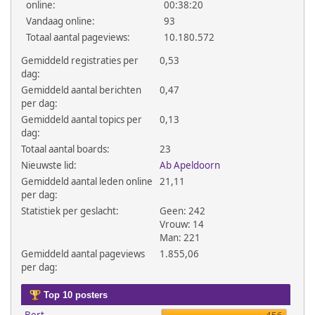
online:
00:38:20
Vandaag online:
93
Totaal aantal pageviews:
10.180.572
Gemiddeld registraties per
0,53
dag:
Gemiddeld aantal berichten
0,47
per dag:
Gemiddeld aantal topics per
0,13
dag:
Totaal aantal boards:
23
Nieuwste lid:
Ab Apeldoorn
Gemiddeld aantal leden online
21,11
per dag:
Statistiek per geslacht:
Geen: 242
Vrouw: 14
Man: 221
Gemiddeld aantal pageviews
1.855,06
per dag:
Top 10 posters