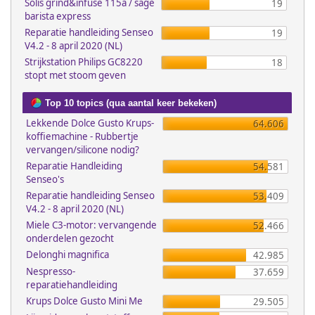
Solis grind&infuse 115a / sage
19
barista express
Reparatie handleiding Senseo
19
V4.2 - 8 april 2020 (NL)
Strijkstation Philips GC8220
18
stopt met stoom geven
Top 10 topics (qua aantal keer bekeken)
Lekkende Dolce Gusto Krups-
64.606
koffiemachine - Rubbertje
vervangen/silicone nodig?
Reparatie Handleiding
54.581
Senseo's
Reparatie handleiding Senseo
53.409
V4.2 - 8 april 2020 (NL)
Miele C3-motor: vervangende
52.466
onderdelen gezocht
Delonghi magnifica
42.985
Nespresso-
37.659
reparatiehandleiding
Krups Dolce Gusto Mini Me
29.505