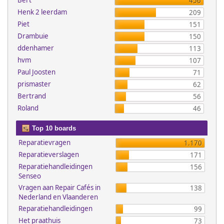
Bert
456
Henk 2 leerdam
209
Piet
151
Drambuie
150
ddenhamer
113
hvm
107
Paul Joosten
71
prismaster
62
Bertrand
56
Roland
46
Top 10 boards
Reparatievragen
1.170
Reparatieverslagen
171
Reparatiehandleidingen
156
Senseo
Vragen aan Repair Cafés in
138
Nederland en Vlaanderen
Reparatiehandleidingen
99
Het praathuis
73