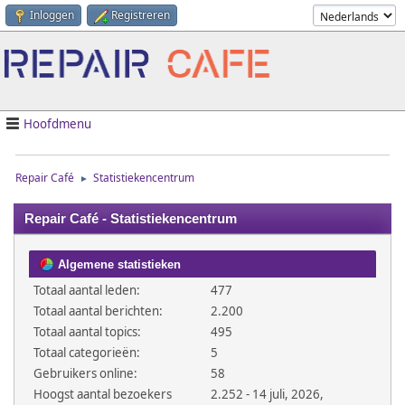
Inloggen
Registreren
Hoofdmenu
Repair Café
Statistiekencentrum
►
Repair Café - Statistiekencentrum
Algemene statistieken
Totaal aantal leden:
477
Totaal aantal berichten:
2.200
Totaal aantal topics:
495
Totaal categorieën:
5
Gebruikers online:
58
Hoogst aantal bezoekers
2.252 - 14 juli, 2026,