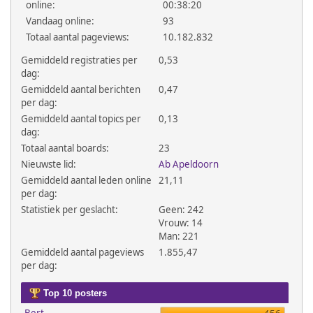
online:
00:38:20
Vandaag online:
93
Totaal aantal pageviews:
10.182.832
Gemiddeld registraties per
0,53
dag:
Gemiddeld aantal berichten
0,47
per dag:
Gemiddeld aantal topics per
0,13
dag:
Totaal aantal boards:
23
Nieuwste lid:
Ab Apeldoorn
Gemiddeld aantal leden online
21,11
per dag:
Statistiek per geslacht:
Geen: 242
Vrouw: 14
Man: 221
Gemiddeld aantal pageviews
1.855,47
per dag:
Top 10 posters