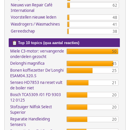
Nieuws van Repair Café
62
International
Voorstellen nieuwe leden
48
Wasdrogers / Wasmachines
41
Gereedschap
38
Top 10 topics (qua aantal reacties)
Miele C3-motor: vervangende
50
onderdelen gezocht
Delonghi magnifica
45
Bonen koffiezetter De'Longhi
25
ESAM04.320.S
Senseo HD7853 na reset vult
21
de boiler niet
Bosch TCA5309 /01 FD 9303
20
12 0125
Stofzuiger Nilfisk Select
20
Superior
Reparatie Handleiding
20
Senseo's