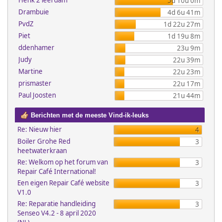
Henk 2 leerdam
5d 10u 0m
Drambuie
4d 6u 41m
PvdZ
1d 22u 27m
Piet
1d 19u 8m
ddenhamer
23u 9m
Judy
22u 39m
Martine
22u 23m
prismaster
22u 17m
Paul Joosten
21u 44m
Berichten met de meeste Vind-ik-leuks
Re: Nieuw hier
4
Boiler Grohe Red
3
heetwaterkraan
Re: Welkom op het forum van
3
Repair Café International!
Een eigen Repair Café website
3
V1.0
Re: Reparatie handleiding
3
Senseo V4.2 - 8 april 2020