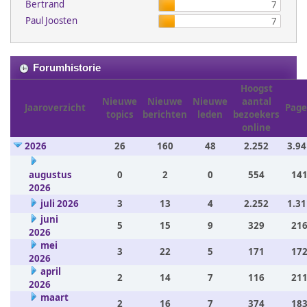
Bertrand
7
Paul Joosten
7
Forumhistorie
Hoogst
Nieuwe
Nieuwe
Nieuwe
aantal
Jaaroverzicht
Page
topics
berichten
leden
bezoekers
online
2026
26
160
48
2.252
3.94
augustus
0
2
0
554
141
2026
juli 2026
3
13
4
2.252
1.31
juni
5
15
9
329
216
2026
mei
3
22
5
171
172
2026
april
2
14
7
116
211
2026
maart
2
16
7
374
183