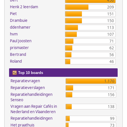
Bert
456
Henk 2 leerdam
209
Piet
151
Drambuie
150
ddenhamer
113
hvm
107
Paul Joosten
71
prismaster
62
Bertrand
56
Roland
46
Top 10 boards
Reparatievragen
1.170
Reparatieverslagen
171
Reparatiehandleidingen
156
Senseo
Vragen aan Repair Cafés in
138
Nederland en Vlaanderen
Reparatiehandleidingen
99
Het praathuis
73