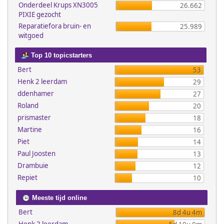
Onderdeel Krups XN3005
26.662
PIXIE gezocht
Reparatiefora bruin- en
25.989
witgoed
Top 10 topicstarters
Bert
53
Henk 2 leerdam
29
ddenhamer
27
Roland
20
prismaster
18
Martine
16
Piet
14
Paul Joosten
13
Drambuie
12
Repiet
10
Meeste tijd online
Bert
8d 4u 4m