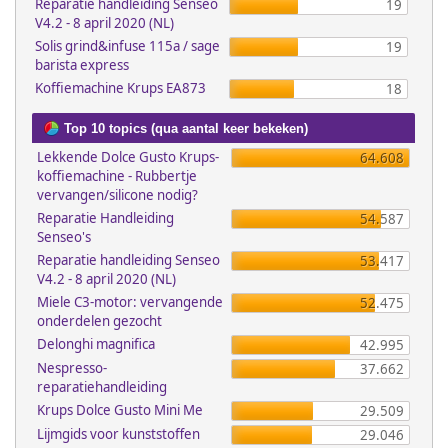
Reparatie handleiding Senseo
19
V4.2 - 8 april 2020 (NL)
Solis grind&infuse 115a / sage
19
barista express
Koffiemachine Krups EA873
18
Top 10 topics (qua aantal keer bekeken)
Lekkende Dolce Gusto Krups-
64.608
koffiemachine - Rubbertje
vervangen/silicone nodig?
Reparatie Handleiding
54.587
Senseo's
Reparatie handleiding Senseo
53.417
V4.2 - 8 april 2020 (NL)
Miele C3-motor: vervangende
52.475
onderdelen gezocht
Delonghi magnifica
42.995
Nespresso-
37.662
reparatiehandleiding
Krups Dolce Gusto Mini Me
29.509
Lijmgids voor kunststoffen
29.046