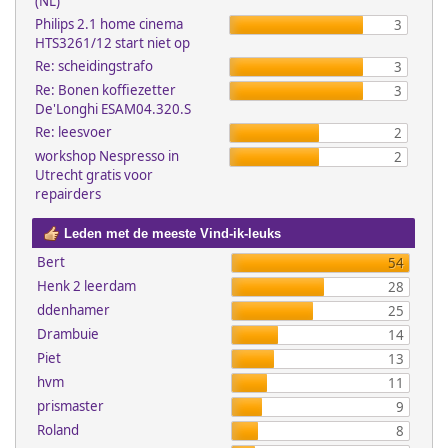
(NL)
Philips 2.1 home cinema
3
HTS3261/12 start niet op
Re: scheidingstrafo
3
Re: Bonen koffiezetter
3
De'Longhi ESAM04.320.S
Re: leesvoer
2
workshop Nespresso in
2
Utrecht gratis voor
repairders
Leden met de meeste Vind-ik-leuks
Bert
54
Henk 2 leerdam
28
ddenhamer
25
Drambuie
14
Piet
13
hvm
11
prismaster
9
Roland
8