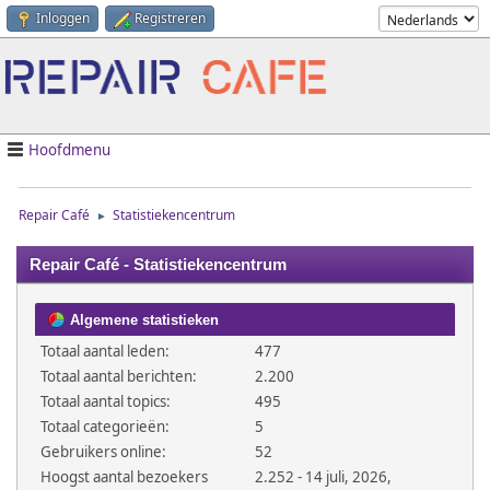
Inloggen
Registreren
Hoofdmenu
Repair Café
Statistiekencentrum
►
Repair Café - Statistiekencentrum
Algemene statistieken
Totaal aantal leden:
477
Totaal aantal berichten:
2.200
Totaal aantal topics:
495
Totaal categorieën:
5
Gebruikers online:
52
Hoogst aantal bezoekers
2.252 - 14 juli, 2026,