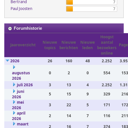
Bertrand
7
Paul Joosten
7
Forumhistorie
Hoogst
Nieuwe
Nieuwe
Nieuwe
aantal
Jaaroverzicht
Page
topics
berichten
leden
bezoekers
online
2026
26
160
48
2.252
3.95
augustus
0
2
0
554
153
2026
juli 2026
3
13
4
2.252
1.31
juni
5
15
9
329
216
2026
mei
3
22
5
171
172
2026
april
2
14
7
116
211
2026
maart
2
16
7
374
183