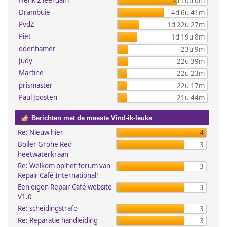
Henk 2 leerdam
5d 10u 0m
Drambuie
4d 6u 41m
PvdZ
1d 22u 27m
Piet
1d 19u 8m
ddenhamer
23u 9m
Judy
22u 39m
Martine
22u 23m
prismaster
22u 17m
Paul Joosten
21u 44m
Berichten met de meeste Vind-ik-leuks
Re: Nieuw hier
4
Boiler Grohe Red
3
heetwaterkraan
Re: Welkom op het forum van
3
Repair Café International!
Een eigen Repair Café website
3
V1.0
Re: scheidingstrafo
3
Re: Reparatie handleiding
3