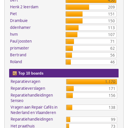
Bert
456
Henk 2 leerdam
209
Piet
151
Drambuie
150
ddenhamer
113
hvm
107
Paul Joosten
71
prismaster
62
Bertrand
56
Roland
46
Top 10 boards
Reparatievragen
1.170
Reparatieverslagen
171
Reparatiehandleidingen
156
Senseo
Vragen aan Repair Cafés in
138
Nederland en Vlaanderen
Reparatiehandleidingen
99
Het praathuis
73