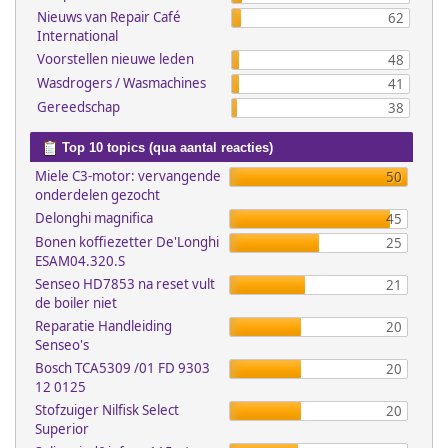
Nieuws van Repair Café
62
International
Voorstellen nieuwe leden
48
Wasdrogers / Wasmachines
41
Gereedschap
38
Top 10 topics (qua aantal reacties)
Miele C3-motor: vervangende
50
onderdelen gezocht
Delonghi magnifica
45
Bonen koffiezetter De'Longhi
25
ESAM04.320.S
Senseo HD7853 na reset vult
21
de boiler niet
Reparatie Handleiding
20
Senseo's
Bosch TCA5309 /01 FD 9303
20
12 0125
Stofzuiger Nilfisk Select
20
Superior