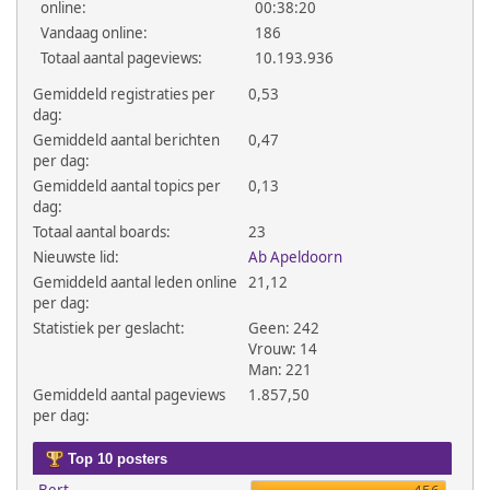
online:
00:38:20
Vandaag online:
186
Totaal aantal pageviews:
10.193.936
Gemiddeld registraties per
0,53
dag:
Gemiddeld aantal berichten
0,47
per dag:
Gemiddeld aantal topics per
0,13
dag:
Totaal aantal boards:
23
Nieuwste lid:
Ab Apeldoorn
Gemiddeld aantal leden online
21,12
per dag:
Statistiek per geslacht:
Geen: 242
Vrouw: 14
Man: 221
Gemiddeld aantal pageviews
1.857,50
per dag:
Top 10 posters