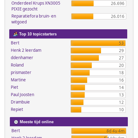
Onderdeel Krups XN3005
26.696
PIXIE gezocht
Reparatiefora bruin- en
26.016
witgoed
Top 10 topicstarters
Bert
53
Henk 2 leerdam
29
ddenhamer
27
Roland
20
prismaster
18
Martine
16
Piet
14
Paul Joosten
13
Drambuie
12
Repiet
10
Meeste tijd online
Bert
8d 4u 4m