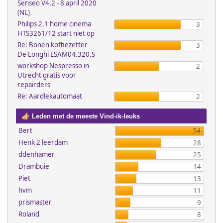
Senseo V4.2 - 8 april 2020
(NL)
Philips 2.1 home cinema
3
HTS3261/12 start niet op
Re: Bonen koffiezetter
3
De'Longhi ESAM04.320.S
workshop Nespresso in
2
Utrecht gratis voor
repairders
Re: Aardlekautomaat
2
Leden met de meeste Vind-ik-leuks
Bert
54
Henk 2 leerdam
28
ddenhamer
25
Drambuie
14
Piet
13
hvm
11
prismaster
9
Roland
8