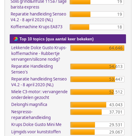
Solis grind&infuse 115a / sage
19
barista express
Reparatie handleiding Senseo
19
V4.2 - 8 april 2020 (NL)
Koffiemachine Krups EA873
18
Top 10 topics (qua aantal keer bekeken)
Lekkende Dolce Gusto Krups-
64.646
koffiemachine - Rubbertje
vervangen/silicone nodig?
Reparatie Handleiding
54.613
Senseo's
Reparatie handleiding Senseo
53.447
V4.2 - 8 april 2020 (NL)
Miele C3-motor: vervangende
52.512
onderdelen gezocht
Delonghi magnifica
43.043
Nespresso-
37.701
reparatiehandleiding
Krups Dolce Gusto Mini Me
29.531
Lijmgids voor kunststoffen
29.067