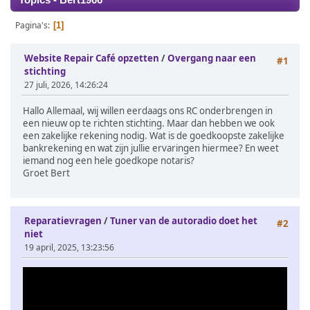
Topics - Bert1966
Pagina's
1
Website Repair Café opzetten
/
Overgang naar een
#1
stichting
27 juli, 2026, 14:26:24
Hallo Allemaal, wij willen eerdaags ons RC onderbrengen in
een nieuw op te richten stichting. Maar dan hebben we ook
een zakelijke rekening nodig. Wat is de goedkoopste zakelijke
bankrekening en wat zijn jullie ervaringen hiermee? En weet
iemand nog een hele goedkope notaris?
Groet Bert
Reparatievragen
/
Tuner van de autoradio doet het
#2
niet
19 april, 2025, 13:23:56