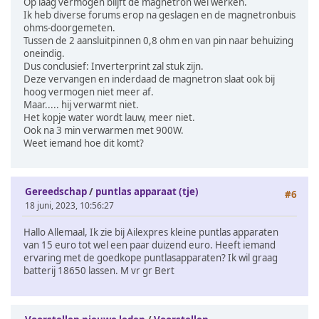
Op laag vermogen blijft de magnetron wel werken.
Ik heb diverse forums erop na geslagen en de magnetronbuis
ohms-doorgemeten.
Tussen de 2 aansluitpinnen 0,8 ohm en van pin naar behuizing
oneindig.
Dus conclusief: Inverterprint zal stuk zijn.
Deze vervangen en inderdaad de magnetron slaat ook bij
hoog vermogen niet meer af.
Maar..... hij verwarmt niet.
Het kopje water wordt lauw, meer niet.
Ook na 3 min verwarmen met 900W.
Weet iemand hoe dit komt?
Gereedschap
/
puntlas apparaat (tje)
#6
18 juni, 2023, 10:56:27
Hallo Allemaal, Ik zie bij Ailexpres kleine puntlas apparaten
van 15 euro tot wel een paar duizend euro. Heeft iemand
ervaring met de goedkope puntlasapparaten? Ik wil graag
batterij 18650 lassen. M vr gr Bert