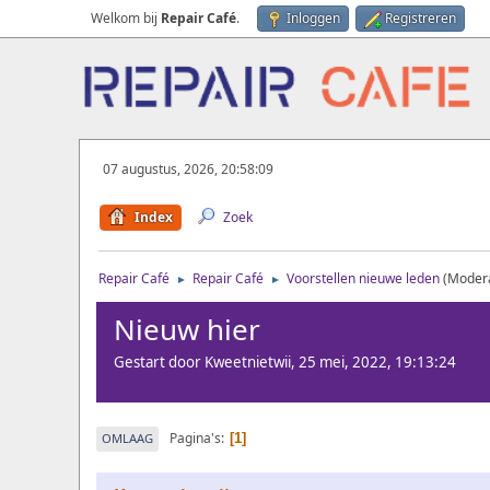
Welkom bij
Repair Café
.
Inloggen
Registreren
07 augustus, 2026, 20:58:09
Index
Zoek
Repair Café
Repair Café
Voorstellen nieuwe leden
(Moder
►
►
Nieuw hier
Gestart door Kweetnietwii, 25 mei, 2022, 19:13:24
Pagina's
OMLAAG
1