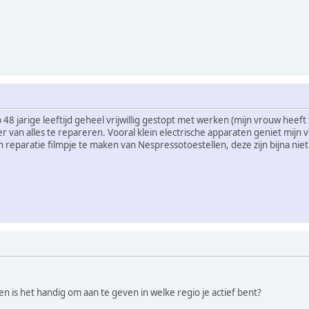
p 48 jarige leeftijd geheel vrijwillig gestopt met werken (mijn vrouw hee
r van alles te repareren. Vooral klein electrische apparaten geniet mij
 reparatie filmpje te maken van Nespressotoestellen, deze zijn bijna nie
en is het handig om aan te geven in welke regio je actief bent?