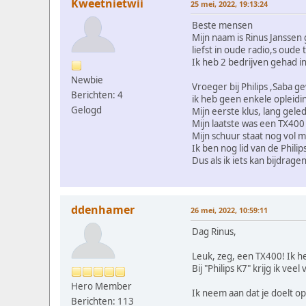
Kweetnietwii
25 mei, 2022, 19:13:24
Beste mensen
Mijn naam is Rinus Janssen
liefst in oude radio,s oude 
Ik heb 2 bedrijven gehad in
Newbie
Vroeger bij Philips ,Saba 
Berichten: 4
ik heb geen enkele opleidi
Gelogd
Mijn eerste klus, lang gel
Mijn laatste was een TX400 
Mijn schuur staat nog vol m
Ik ben nog lid van de Philips
Dus als ik iets kan bijdrag
ddenhamer
26 mei, 2022, 10:59:11
Dag Rinus,
Leuk, zeg, een TX400! Ik 
Bij "Philips K7" krijg ik ve
Hero Member
Ik neem aan dat je doelt 
Berichten: 113