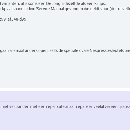
l varianten, al is soms een DeLonghi dezelfde als een Krups.
rkplaatshandleiding/Service Manual gevonden die geldt voor (dus dezelf
c99_ef348-d99
aan allemaal anders open; zelfs de speciale ovale Nespresso-sleutels pass
niet verbonden met een repaircafe,maar repareer veelal via een gratisaf