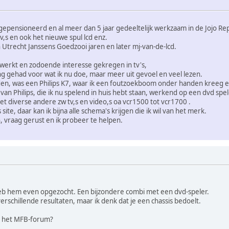
 gepensioneerd en al meer dan 5 jaar gedeeltelijk werkzaam in de Jojo R
tv,s en ook het nieuwe spul lcd enz.
 Utrecht Janssens Goedzooi jaren en later mj-van-de-lcd.
gewerkt en zodoende interesse gekregen in tv's,
ng gehad voor wat ik nu doe, maar meer uit gevoel en veel lezen.
eden, was een Philips K7, waar ik een foutzoekboom onder handen kreeg en
van Philips, die ik nu spelend in huis hebt staan, werkend op een dvd spel
et diverse andere zw tv,s en video,s oa vcr1500 tot vcr1700 .
 site, daar kan ik bijna alle schema's krijgen die ik wil van het merk.
en, vraag gerust en ik probeer te helpen.
heb hem even opgezocht. Een bijzondere combi met een dvd-speler.
el verschillende resultaten, maar ik denk dat je een chassis bedoelt.
op het MFB-forum?