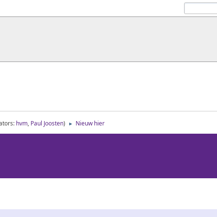
ators:
hvm
,
Paul Joosten
)
Nieuw hier
►