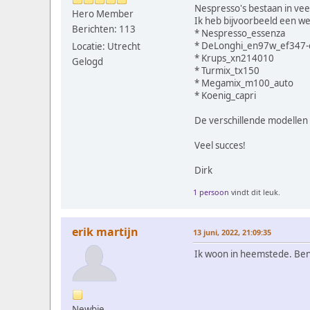
Nespresso's bestaan in vee
Hero Member
Ik heb bijvoorbeeld een we
Berichten: 113
* Nespresso_essenza
* DeLonghi_en97w_ef347-
Locatie: Utrecht
* Krups_xn214010
Gelogd
* Turmix_tx150
* Megamix_m100_auto
* Koenig_capri
De verschillende modellen g
Veel succes!
Dirk
1 persoon
vindt dit leuk.
erik martijn
13 juni, 2022, 21:09:35
Ik woon in heemstede. Ben 
Newbie