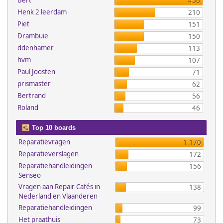
Bert
456
Henk 2 leerdam
210
Piet
151
Drambuie
150
ddenhamer
113
hvm
107
Paul Joosten
71
prismaster
62
Bertrand
56
Roland
46
Top 10 boards
Reparatievragen
1.170
Reparatieverslagen
172
Reparatiehandleidingen
156
Senseo
Vragen aan Repair Cafés in
138
Nederland en Vlaanderen
Reparatiehandleidingen
99
Het praathuis
73