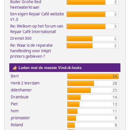
Boiler Grohe Red
3
heetwaterkraan
Een eigen Repair Café website
3
V1.0
Re: Welkom op het forum van
3
Repair Café International!
Dremel 300
2
Re: Waar is de reparatie
2
handleiding voor inkjet
printers gebleven ?
Leden met de meeste Vind-ik-leuks
Bert
54
Henk 2 leerdam
28
ddenhamer
25
Drambuie
14
Piet
13
hvm
11
prismaster
9
Roland
8