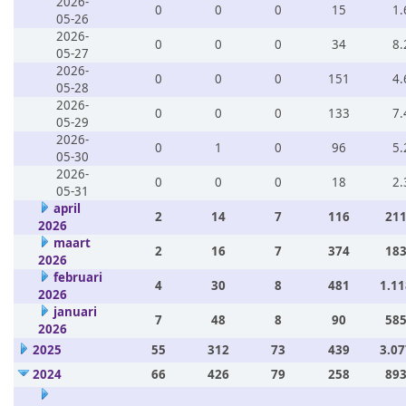
2026-
0
0
0
15
1.
05-26
2026-
0
0
0
34
8.
05-27
2026-
0
0
0
151
4.
05-28
2026-
0
0
0
133
7.
05-29
2026-
0
1
0
96
5.
05-30
2026-
0
0
0
18
2.
05-31
april
2
14
7
116
211
2026
maart
2
16
7
374
183
2026
februari
4
30
8
481
1.11
2026
januari
7
48
8
90
585
2026
2025
55
312
73
439
3.07
2024
66
426
79
258
893