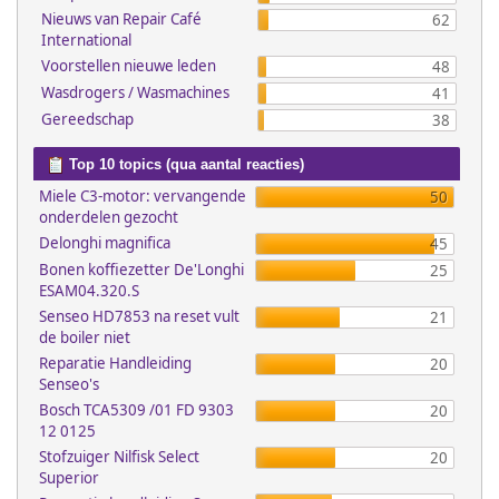
Nieuws van Repair Café
62
International
Voorstellen nieuwe leden
48
Wasdrogers / Wasmachines
41
Gereedschap
38
Top 10 topics (qua aantal reacties)
Miele C3-motor: vervangende
50
onderdelen gezocht
Delonghi magnifica
45
Bonen koffiezetter De'Longhi
25
ESAM04.320.S
Senseo HD7853 na reset vult
21
de boiler niet
Reparatie Handleiding
20
Senseo's
Bosch TCA5309 /01 FD 9303
20
12 0125
Stofzuiger Nilfisk Select
20
Superior