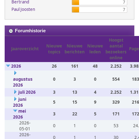
Bertrand
7
Paul Joosten
7
Forumhistorie
Hoogst
Nieuwe
Nieuwe
Nieuwe
aantal
Jaaroverzicht
Page
topics
berichten
leden
bezoekers
online
2026
26
161
48
2.252
3.98
augustus
0
3
0
554
183
2026
juli 2026
3
13
4
2.252
1.31
juni
5
15
9
329
216
2026
mei
3
22
5
171
172
2026
2026-
0
1
0
53
24
05-01
2026-
0
1
1
30
2.