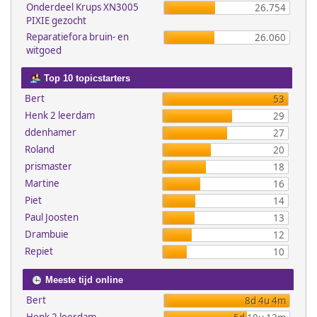
Onderdeel Krups XN3005
26.754
PIXIE gezocht
Reparatiefora bruin- en
26.060
witgoed
Top 10 topicstarters
Bert
53
Henk 2 leerdam
29
ddenhamer
27
Roland
20
prismaster
18
Martine
16
Piet
14
Paul Joosten
13
Drambuie
12
Repiet
10
Meeste tijd online
Bert
8d 4u 4m