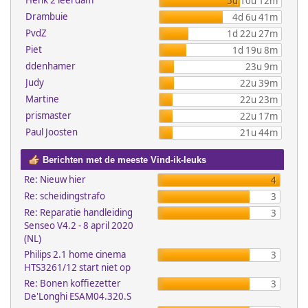
Henk 2 leerdam
5d 10u 12m
Drambuie
4d 6u 41m
PvdZ
1d 22u 27m
Piet
1d 19u 8m
ddenhamer
23u 9m
Judy
22u 39m
Martine
22u 23m
prismaster
22u 17m
Paul Joosten
21u 44m
Berichten met de meeste Vind-ik-leuks
Re: Nieuw hier
4
Re: scheidingstrafo
3
Re: Reparatie handleiding
3
Senseo V4.2 - 8 april 2020
(NL)
Philips 2.1 home cinema
3
HTS3261/12 start niet op
Re: Bonen koffiezetter
3
De'Longhi ESAM04.320.S