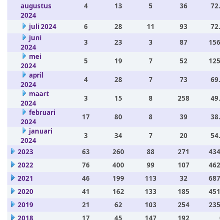
augustus
4
13
5
36
72
2024
juli 2024
6
28
11
93
72
juni
3
23
3
87
156
2024
mei
5
19
7
52
125
2024
april
4
28
7
73
69
2024
maart
3
15
8
258
49
2024
februari
17
80
8
39
38
2024
januari
3
34
7
20
54
2024
2023
63
260
88
271
434
2022
76
400
99
107
462
2021
46
199
113
32
687
2020
41
162
133
185
451
2019
21
62
103
254
235
2018
17
45
147
192