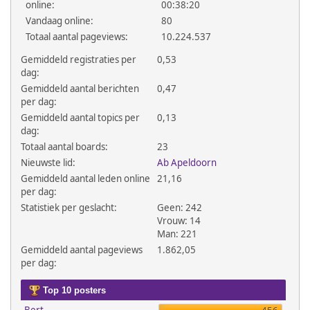
online:
00:38:20
Vandaag online:
80
Totaal aantal pageviews:
10.224.537
Gemiddeld registraties per
0,53
dag:
Gemiddeld aantal berichten
0,47
per dag:
Gemiddeld aantal topics per
0,13
dag:
Totaal aantal boards:
23
Nieuwste lid:
Ab Apeldoorn
Gemiddeld aantal leden online
21,16
per dag:
Statistiek per geslacht:
Geen: 242
Vrouw: 14
Man: 221
Gemiddeld aantal pageviews
1.862,05
per dag:
Top 10 posters