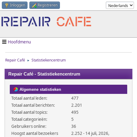
Inloggen
Registreren
Hoofdmenu
Repair Café
Statistiekencentrum
►
Repair Café - Statistiekencentrum
Algemene statistieken
Totaal aantal leden:
477
Totaal aantal berichten:
2.201
Totaal aantal topics:
495
Totaal categorieën:
5
Gebruikers online:
36
Hoogst aantal bezoekers
2.252 - 14 juli, 2026,