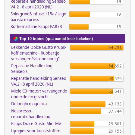
Reparatie handleiding Senseo
19
V4.2 - 8 april 2020 (NL)
Solis grind&infuse 115a / sage
19
barista express
Koffiemachine Krups EA873
18
Top 10 topics (qua aantal keer bekeken)
Lekkende Dolce Gusto Krups-
64.731
koffiemachine - Rubbertje
vervangen/silicone nodig?
Reparatie Handleiding
54.692
Senseo's
Reparatie handleiding Senseo
53.579
V4.2 - 8 april 2020 (NL)
Miele C3-motor: vervangende
52.641
onderdelen gezocht
Delonghi magnifica
43.133
Nespresso-
37.744
reparatiehandleiding
Krups Dolce Gusto Mini Me
29.601
Lijmgids voor kunststoffen
29.155