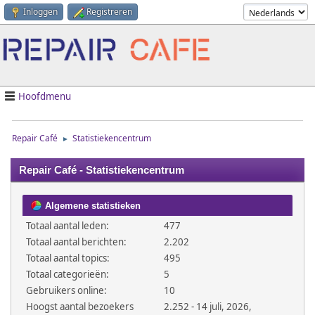
Inloggen
Registreren
Hoofdmenu
Repair Café
Statistiekencentrum
►
Repair Café - Statistiekencentrum
Algemene statistieken
Totaal aantal leden:
477
Totaal aantal berichten:
2.202
Totaal aantal topics:
495
Totaal categorieën:
5
Gebruikers online:
10
Hoogst aantal bezoekers
2.252 - 14 juli, 2026,