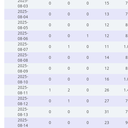
2025-
0
0
0
15
7
08-03
2025-
0
0
0
13
7
08-04
2025-
0
0
0
12
8
08-05
2025-
0
0
1
12
8
08-06
2025-
0
1
0
11
1.
08-07
2025-
0
0
0
14
8
08-08
2025-
0
0
0
12
8
08-09
2025-
0
0
0
16
1.
08-10
2025-
1
2
0
26
1.
08-11
2025-
0
1
0
27
7
08-12
2025-
0
0
0
31
7
08-13
2025-
0
0
0
23
9
08-14