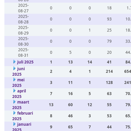
2025-
0
0
0
18
1.
08-27
2025-
0
0
0
93
10
08-28
2025-
0
0
1
25
18
08-29
2025-
0
0
0
79
33
08-30
2025-
0
5
0
20
44
08-31
juli 2025
1
13
14
41
84
juni
2
4
1
214
654
2025
mei
3
11
1
128
241
2025
april
7
16
5
63
70
2025
maart
13
60
12
55
79
2025
februari
8
46
3
53
65
2025
januari
9
65
7
44
75
2025