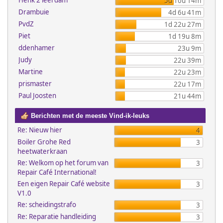
Henk 2 leerdam
5d 10u 14m
Drambuie
4d 6u 41m
PvdZ
1d 22u 27m
Piet
1d 19u 8m
ddenhamer
23u 9m
Judy
22u 39m
Martine
22u 23m
prismaster
22u 17m
Paul Joosten
21u 44m
Berichten met de meeste Vind-ik-leuks
Re: Nieuw hier
4
Boiler Grohe Red
3
heetwaterkraan
Re: Welkom op het forum van
3
Repair Café International!
Een eigen Repair Café website
3
V1.0
Re: scheidingstrafo
3
Re: Reparatie handleiding
3