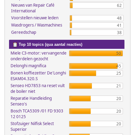
Nieuws van Repair Café
62
International
Voorstellen nieuwe leden
48
Wasdrogers / Wasmachines
41
Gereedschap
38
Top 10 topics (qua aantal reacties)
Miele C3-motor: vervangende
50
onderdelen gezocht
Delonghi magnifica
45
Bonen koffiezetter De'Longhi
25
ESAM04.320.S
Senseo HD7853 na reset vult
21
de boiler niet
Reparatie Handleiding
20
Senseo's
Bosch TCA5309 /01 FD 9303
20
12 0125
Stofzuiger Nilfisk Select
20
Superior