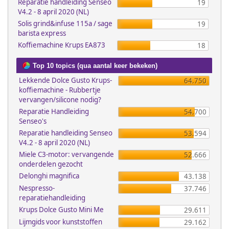
Reparatie handleiding Senseo
19
V4.2 - 8 april 2020 (NL)
Solis grind&infuse 115a / sage
19
barista express
Koffiemachine Krups EA873
18
Top 10 topics (qua aantal keer bekeken)
Lekkende Dolce Gusto Krups-
64.750
koffiemachine - Rubbertje
vervangen/silicone nodig?
Reparatie Handleiding
54.700
Senseo's
Reparatie handleiding Senseo
53.594
V4.2 - 8 april 2020 (NL)
Miele C3-motor: vervangende
52.666
onderdelen gezocht
Delonghi magnifica
43.138
Nespresso-
37.746
reparatiehandleiding
Krups Dolce Gusto Mini Me
29.611
Lijmgids voor kunststoffen
29.162