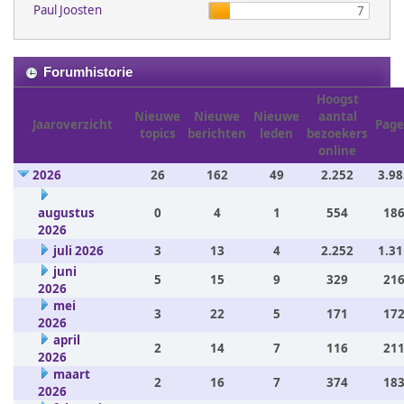
Paul Joosten
7
Forumhistorie
Hoogst
Nieuwe
Nieuwe
Nieuwe
aantal
Jaaroverzicht
Page
topics
berichten
leden
bezoekers
online
2026
26
162
49
2.252
3.98
augustus
0
4
1
554
186
2026
juli 2026
3
13
4
2.252
1.31
juni
5
15
9
329
216
2026
mei
3
22
5
171
172
2026
april
2
14
7
116
211
2026
maart
2
16
7
374
183
2026