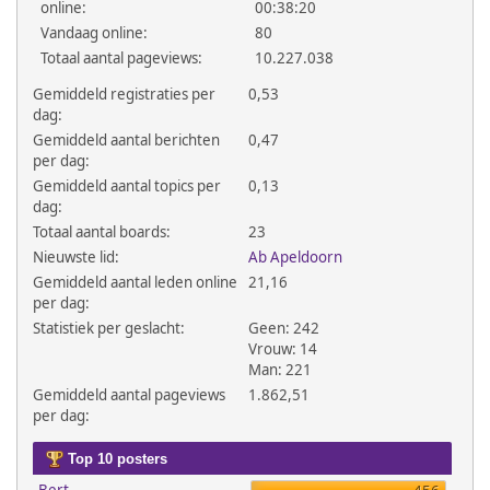
online:
00:38:20
Vandaag online:
80
Totaal aantal pageviews:
10.227.038
Gemiddeld registraties per
0,53
dag:
Gemiddeld aantal berichten
0,47
per dag:
Gemiddeld aantal topics per
0,13
dag:
Totaal aantal boards:
23
Nieuwste lid:
Ab Apeldoorn
Gemiddeld aantal leden online
21,16
per dag:
Statistiek per geslacht:
Geen: 242
Vrouw: 14
Man: 221
Gemiddeld aantal pageviews
1.862,51
per dag:
Top 10 posters