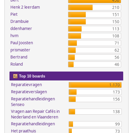
Bert
456
Henk 2 leerdam
210
Piet
151
Drambuie
150
ddenhamer
113
hvm
108
Paul Joosten
71
prismaster
62
Bertrand
56
Roland
46
Top 10 boards
Reparatievragen
1.170
Reparatieverslagen
173
Reparatiehandleidingen
156
Senseo
Vragen aan Repair Cafés in
138
Nederland en Vlaanderen
Reparatiehandleidingen
99
Het praathuis
73