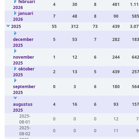
februari
4
30
8
481
1.11
2026
januari
7
48
8
90
585
2026
2025
55
312
73
439
3.07
december
5
53
7
282
183
2025
november
1
12
6
244
642
2025
oktober
2
13
5
439
257
2025
september
0
3
6
180
564
2025
augustus
4
16
6
93
157
2025
2025-
0
0
0
12
7
08-01
2025-
0
0
0
11
9
08-02