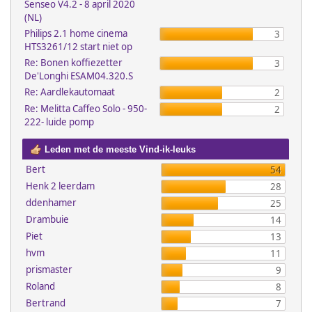
Senseo V4.2 - 8 april 2020
(NL)
Philips 2.1 home cinema
3
HTS3261/12 start niet op
Re: Bonen koffiezetter
3
De'Longhi ESAM04.320.S
Re: Aardlekautomaat
2
Re: Melitta Caffeo Solo - 950-
2
222- luide pomp
Leden met de meeste Vind-ik-leuks
Bert
54
Henk 2 leerdam
28
ddenhamer
25
Drambuie
14
Piet
13
hvm
11
prismaster
9
Roland
8
Bertrand
7