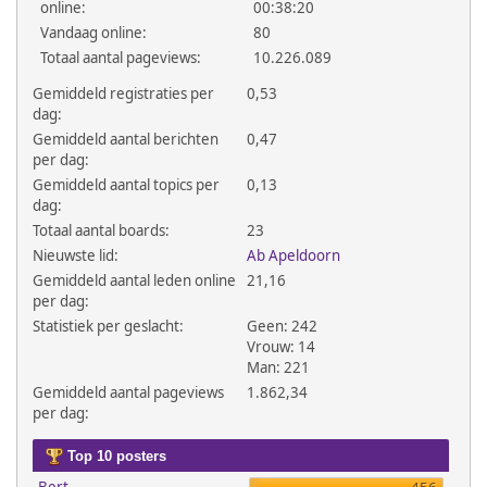
online:
00:38:20
Vandaag online:
80
Totaal aantal pageviews:
10.226.089
Gemiddeld registraties per
0,53
dag:
Gemiddeld aantal berichten
0,47
per dag:
Gemiddeld aantal topics per
0,13
dag:
Totaal aantal boards:
23
Nieuwste lid:
Ab Apeldoorn
Gemiddeld aantal leden online
21,16
per dag:
Statistiek per geslacht:
Geen: 242
Vrouw: 14
Man: 221
Gemiddeld aantal pageviews
1.862,34
per dag:
Top 10 posters