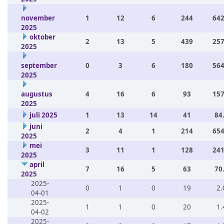
november
1
12
6
244
642
2025
oktober
2
13
5
439
257
2025
september
0
3
6
180
564
2025
augustus
4
16
6
93
157
2025
juli 2025
1
13
14
41
84
juni
2
4
1
214
654
2025
mei
3
11
1
128
241
2025
april
7
16
5
63
70
2025
2025-
0
1
0
19
2.
04-01
2025-
1
1
0
20
1.
04-02
2025-