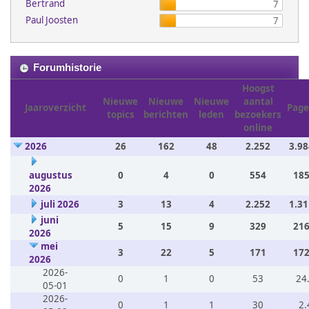
Bertrand
7
Paul Joosten
7
Forumhistorie
Hoogst
Nieuwe
Nieuwe
Nieuwe
aantal
Jaaroverzicht
Page
topics
berichten
leden
bezoekers
online
2026
26
162
48
2.252
3.98
augustus
0
4
0
554
185
2026
juli 2026
3
13
4
2.252
1.31
juni
5
15
9
329
216
2026
mei
3
22
5
171
172
2026
2026-
0
1
0
53
24
05-01
2026-
0
1
1
30
2.