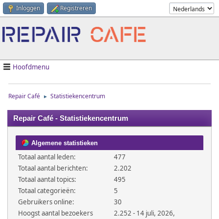
Inloggen
Registreren
Hoofdmenu
Repair Café
Statistiekencentrum
►
Repair Café - Statistiekencentrum
Algemene statistieken
Totaal aantal leden:
477
Totaal aantal berichten:
2.202
Totaal aantal topics:
495
Totaal categorieën:
5
Gebruikers online:
30
Hoogst aantal bezoekers
2.252 - 14 juli, 2026,