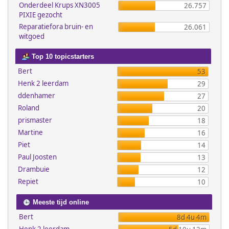
Onderdeel Krups XN3005
26.757
PIXIE gezocht
Reparatiefora bruin- en
26.061
witgoed
Top 10 topicstarters
Bert
53
Henk 2 leerdam
29
ddenhamer
27
Roland
20
prismaster
18
Martine
16
Piet
14
Paul Joosten
13
Drambuie
12
Repiet
10
Meeste tijd online
Bert
8d 4u 4m