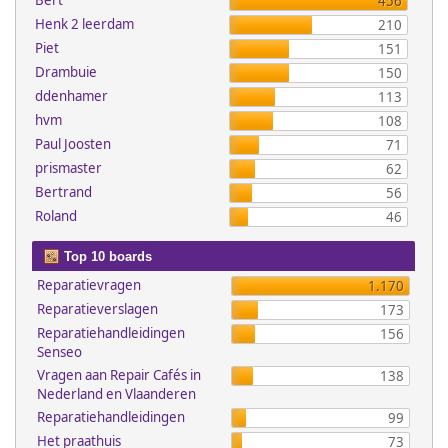
Bert
456
Henk 2 leerdam
210
Piet
151
Drambuie
150
ddenhamer
113
hvm
108
Paul Joosten
71
prismaster
62
Bertrand
56
Roland
46
Top 10 boards
Reparatievragen
1.170
Reparatieverslagen
173
Reparatiehandleidingen
156
Senseo
Vragen aan Repair Cafés in
138
Nederland en Vlaanderen
Reparatiehandleidingen
99
Het praathuis
73