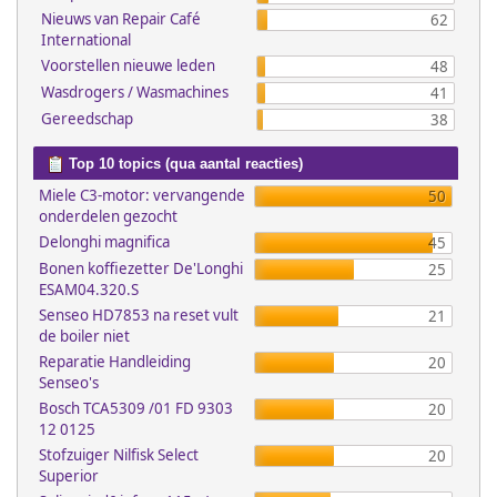
Nieuws van Repair Café
62
International
Voorstellen nieuwe leden
48
Wasdrogers / Wasmachines
41
Gereedschap
38
Top 10 topics (qua aantal reacties)
Miele C3-motor: vervangende
50
onderdelen gezocht
Delonghi magnifica
45
Bonen koffiezetter De'Longhi
25
ESAM04.320.S
Senseo HD7853 na reset vult
21
de boiler niet
Reparatie Handleiding
20
Senseo's
Bosch TCA5309 /01 FD 9303
20
12 0125
Stofzuiger Nilfisk Select
20
Superior