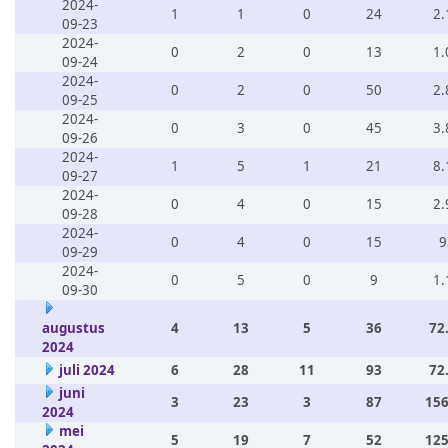
2024-
1
1
0
24
2.
09-23
2024-
0
2
0
13
1.
09-24
2024-
0
2
0
50
2.
09-25
2024-
0
3
0
45
3.
09-26
2024-
1
5
1
21
8.
09-27
2024-
0
4
0
15
2.
09-28
2024-
0
4
0
15
9
09-29
2024-
0
5
0
9
1.
09-30
augustus
4
13
5
36
72
2024
juli 2024
6
28
11
93
72
juni
3
23
3
87
156
2024
mei
5
19
7
52
125