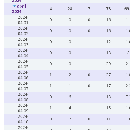
2024
april
4
28
7
73
69
2024
2024-
0
0
0
16
1.
04-01
2024-
0
0
0
16
1.
04-02
2024-
0
0
1
12
1.
04-03
2024-
0
0
1
13
8
04-04
2024-
0
0
1
29
2.
04-05
2024-
1
2
0
27
1.
04-06
2024-
1
1
0
17
2.
04-07
2024-
0
6
1
13
7.
04-08
2024-
1
4
1
15
1.
04-09
2024-
0
7
0
11
1.
04-10
2024-