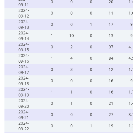
0
0
0
20
1.
09-11
2024-
0
0
0
11
1.
09-12
2024-
0
0
1
17
9
09-13
2024-
1
10
0
13
9
09-14
2024-
0
2
0
97
4.
09-15
2024-
1
4
0
84
4.
09-16
2024-
0
3
0
12
1.
09-17
2024-
0
0
0
16
9
09-18
2024-
1
1
0
16
1.
09-19
2024-
0
1
0
21
1.
09-20
2024-
0
0
0
27
3.
09-21
2024-
0
0
1
19
1.
09-22