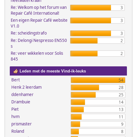
heetwaterkraan
Re: Welkom op het forum van
3
Repair Café International!
Een eigen Repair Café website
3
V1.0
Re: scheidingstrafo
3
Re: Delongi Nespresso EN550
2
s
Re: veer wikkelen voor Solis
2
845
Leden met de meeste Vind-ik-leuks
Bert
54
Henk 2 leerdam
28
ddenhamer
25
Drambuie
14
Piet
13
hvm
11
prismaster
9
Roland
8