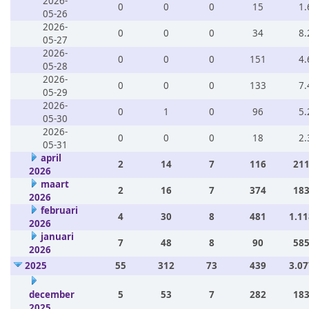
2026-
0
0
0
15
1.
05-26
2026-
0
0
0
34
8.
05-27
2026-
0
0
0
151
4.
05-28
2026-
0
0
0
133
7.
05-29
2026-
0
1
0
96
5.
05-30
2026-
0
0
0
18
2.
05-31
april
2
14
7
116
211
2026
maart
2
16
7
374
183
2026
februari
4
30
8
481
1.11
2026
januari
7
48
8
90
585
2026
2025
55
312
73
439
3.07
december
5
53
7
282
183
2025