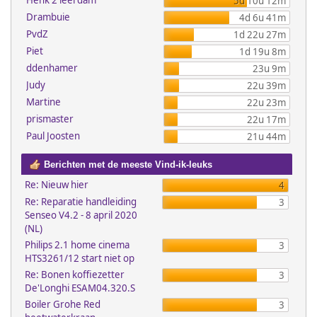
Henk 2 leerdam
5d 10u 12m
Drambuie
4d 6u 41m
PvdZ
1d 22u 27m
Piet
1d 19u 8m
ddenhamer
23u 9m
Judy
22u 39m
Martine
22u 23m
prismaster
22u 17m
Paul Joosten
21u 44m
Berichten met de meeste Vind-ik-leuks
Re: Nieuw hier
4
Re: Reparatie handleiding
3
Senseo V4.2 - 8 april 2020
(NL)
Philips 2.1 home cinema
3
HTS3261/12 start niet op
Re: Bonen koffiezetter
3
De'Longhi ESAM04.320.S
Boiler Grohe Red
3