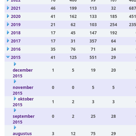
2022
76
400
99
107
462
2021
46
199
113
32
687
2020
41
162
133
185
451
2019
21
62
103
254
235
2018
17
45
147
192
2017
17
31
357
64
2016
35
76
71
24
2015
41
125
551
29
december
1
5
19
20
2015
november
0
0
5
5
2015
oktober
1
2
3
3
2015
september
0
2
25
28
2015
augustus
3
12
75
29