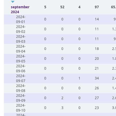
september
5
52
4
97
65
2024
2024-
0
0
0
14
9
09-01
2024-
0
0
0
11
1.
09-02
2024-
0
0
0
11
9
09-03
2024-
0
0
0
18
2.
09-04
2024-
0
0
0
20
1.
09-05
2024-
0
0
0
21
2.
09-06
2024-
0
0
1
34
2.
09-07
2024-
0
0
0
26
1.
09-08
2024-
0
2
0
27
2.
09-09
2024-
0
3
0
23
3.
09-10
2024-