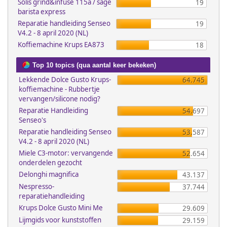
Solis grind&infuse 115a / sage
19
barista express
Reparatie handleiding Senseo
19
V4.2 - 8 april 2020 (NL)
Koffiemachine Krups EA873
18
Top 10 topics (qua aantal keer bekeken)
Lekkende Dolce Gusto Krups-
64.745
koffiemachine - Rubbertje
vervangen/silicone nodig?
Reparatie Handleiding
54.697
Senseo's
Reparatie handleiding Senseo
53.587
V4.2 - 8 april 2020 (NL)
Miele C3-motor: vervangende
52.654
onderdelen gezocht
Delonghi magnifica
43.137
Nespresso-
37.744
reparatiehandleiding
Krups Dolce Gusto Mini Me
29.609
Lijmgids voor kunststoffen
29.159