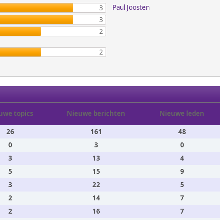
Paul Joosten
3
3
2
2
uwe topics
Nieuwe berichten
Nieuwe leden
26
161
48
0
3
0
3
13
4
5
15
9
3
22
5
2
14
7
2
16
7