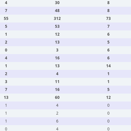
4
30
8
7
48
8
55
312
73
5
53
7
1
12
6
2
13
5
0
3
6
4
16
6
1
13
14
2
4
1
3
11
1
7
16
5
13
60
12
1
4
0
1
2
0
1
6
0
0
4
0