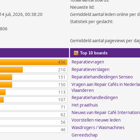
Totaal aantal boards:
Nieuwste lid:
14 juli, 2026, 00:38:20
Gemiddeld aantal leden online per d
Statistiek per geslacht:
.806
Gemiddeld aantal pageviews per da
Top 10 boards
Reparatievragen
456
Reparatieverslagen
210
Reparatiehandleidingen Senseo
151
Vragen aan Repair Cafés in Nederl
150
Vlaanderen
113
Reparatiehandleidingen
107
Het praathuis
71
Nieuws van Repair Café Internation
62
Voorstellen nieuwe leden
56
Wasdrogers / Wasmachines
46
Gereedschap