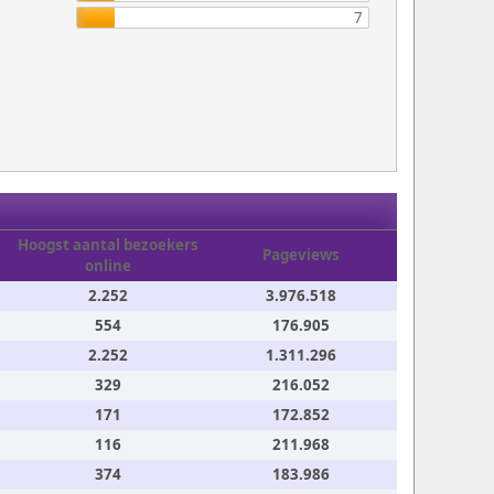
7
Hoogst aantal bezoekers
Pageviews
online
2.252
3.976.518
554
176.905
2.252
1.311.296
329
216.052
171
172.852
116
211.968
374
183.986