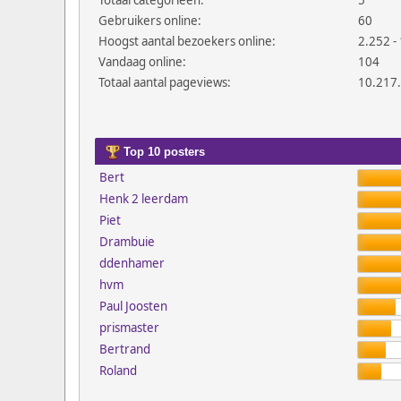
Totaal categorieën:
5
Gebruikers online:
60
Hoogst aantal bezoekers online:
2.252 - 
Vandaag online:
104
Totaal aantal pageviews:
10.217
Top 10 posters
Bert
Henk 2 leerdam
Piet
Drambuie
ddenhamer
hvm
Paul Joosten
prismaster
Bertrand
Roland