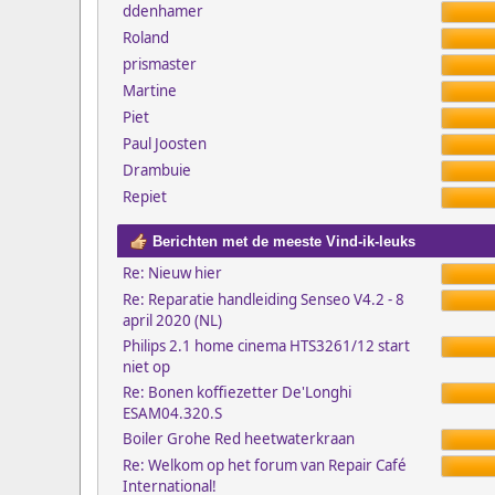
ddenhamer
Roland
prismaster
Martine
Piet
Paul Joosten
Drambuie
Repiet
Berichten met de meeste Vind-ik-leuks
Re: Nieuw hier
Re: Reparatie handleiding Senseo V4.2 - 8
april 2020 (NL)
Philips 2.1 home cinema HTS3261/12 start
niet op
Re: Bonen koffiezetter De'Longhi
ESAM04.320.S
Boiler Grohe Red heetwaterkraan
Re: Welkom op het forum van Repair Café
International!