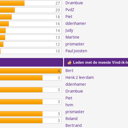
Drambuie
27
PvdZ
20
Piet
18
ddenhamer
16
Judy
14
Martine
13
prismaster
12
Paul Joosten
10
Leden met de meeste Vind-ik-l
Bert
4
Henk 2 leerdam
3
ddenhamer
3
Drambuie
Piet
3
hvm
prismaster
3
Roland
3
Bertrand