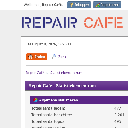
Welkom bij
Repair Café
.
Inloggen
Registreren
08 augustus, 2026, 18:26:11
Index
Zoek
Repair Café
Statistiekencentrum
►
Repair Café - Statistiekencentrum
Algemene statistieken
Totaal aantal leden:
477
Totaal aantal berichten:
2.201
Totaal aantal topics:
495