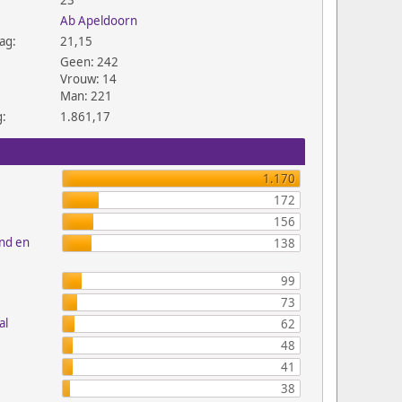
23
Ab Apeldoorn
ag:
21,15
Geen: 242
Vrouw: 14
Man: 221
g:
1.861,17
1.170
172
156
and en
138
99
73
al
62
48
41
38