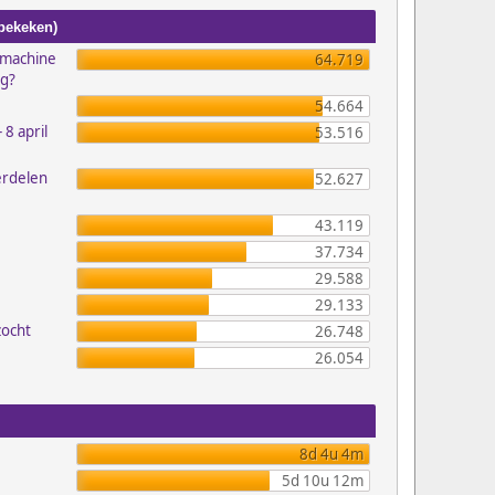
 bekeken)
emachine
64.719
ig?
54.664
 8 april
53.516
erdelen
52.627
43.119
37.734
29.588
29.133
zocht
26.748
26.054
8d 4u 4m
5d 10u 12m