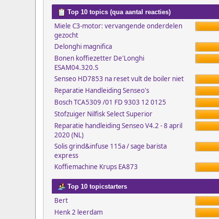
Top 10 topics (qua aantal reacties)
Miele C3-motor: vervangende onderdelen
gezocht
Delonghi magnifica
Bonen koffiezetter De'Longhi
ESAM04.320.S
Senseo HD7853 na reset vult de boiler niet
Reparatie Handleiding Senseo's
Bosch TCA5309 /01 FD 9303 12 0125
Stofzuiger Nilfisk Select Superior
Reparatie handleiding Senseo V4.2 - 8 april
2020 (NL)
Solis grind&infuse 115a / sage barista
express
Koffiemachine Krups EA873
Top 10 topicstarters
Bert
Henk 2 leerdam