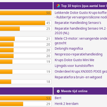
Top 10 topics (qua aantal keer
Lekkende Dolce Gusto Krups-koffi
50
- Rubbertje vervangen/silicone nod
Reparatie Handleiding Senseo's
45
Reparatie handleiding Senseo V4.2 -
25
2020 (NL)
Miele C3-motor: vervangende ond
21
gezocht
20
Delonghi magnifica
20
Nespresso-reparatiehandleiding
20
Krups Dolce Gusto Mini Me
19
Lijmgids voor kunststoffen
Onderdeel Krups XN3005 PIXIE ge
19
Reparatiefora bruin- en witgoed
18
Meeste tijd online
Bert
53
Henk 2 leerdam
29