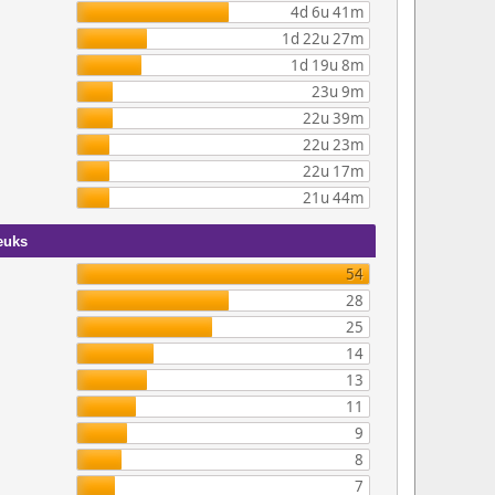
4d 6u 41m
1d 22u 27m
1d 19u 8m
23u 9m
22u 39m
22u 23m
22u 17m
21u 44m
euks
54
28
25
14
13
11
9
8
7