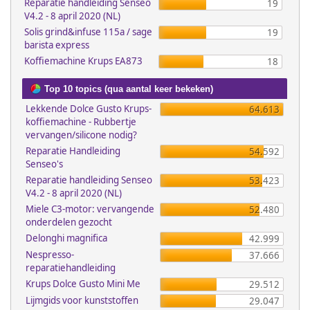
Reparatie handleiding Senseo
19
V4.2 - 8 april 2020 (NL)
Solis grind&infuse 115a / sage
19
barista express
Koffiemachine Krups EA873
18
Top 10 topics (qua aantal keer bekeken)
Lekkende Dolce Gusto Krups-
64.613
koffiemachine - Rubbertje
vervangen/silicone nodig?
Reparatie Handleiding
54.592
Senseo's
Reparatie handleiding Senseo
53.423
V4.2 - 8 april 2020 (NL)
Miele C3-motor: vervangende
52.480
onderdelen gezocht
Delonghi magnifica
42.999
Nespresso-
37.666
reparatiehandleiding
Krups Dolce Gusto Mini Me
29.512
Lijmgids voor kunststoffen
29.047