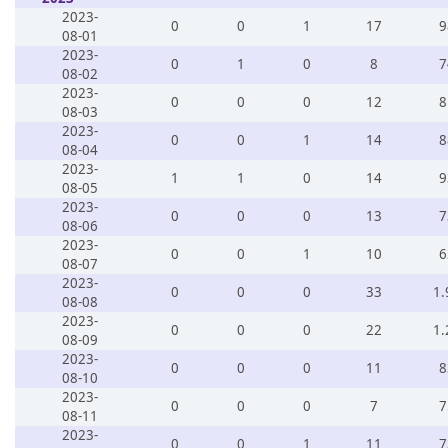
2023-
0
0
1
17
9
08-01
2023-
0
1
0
8
7
08-02
2023-
0
0
0
12
8
08-03
2023-
0
0
1
14
8
08-04
2023-
1
1
0
14
9
08-05
2023-
0
0
0
13
7
08-06
2023-
0
0
1
10
6
08-07
2023-
0
0
0
33
1.
08-08
2023-
0
0
0
22
1.
08-09
2023-
0
0
0
11
8
08-10
2023-
0
0
0
7
7
08-11
2023-
0
0
1
11
7