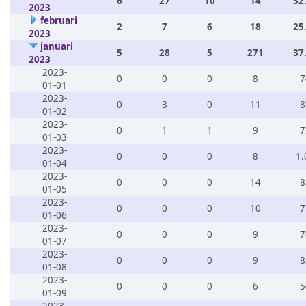
6
27
10
14
32
2023
februari
2
7
6
18
25
2023
januari
5
28
5
271
37
2023
2023-
0
0
0
8
7
01-01
2023-
0
3
0
11
8
01-02
2023-
0
1
1
9
7
01-03
2023-
0
0
0
8
1.
01-04
2023-
0
0
0
14
8
01-05
2023-
0
0
0
10
7
01-06
2023-
0
0
0
9
7
01-07
2023-
0
0
0
9
8
01-08
2023-
0
0
0
6
5
01-09