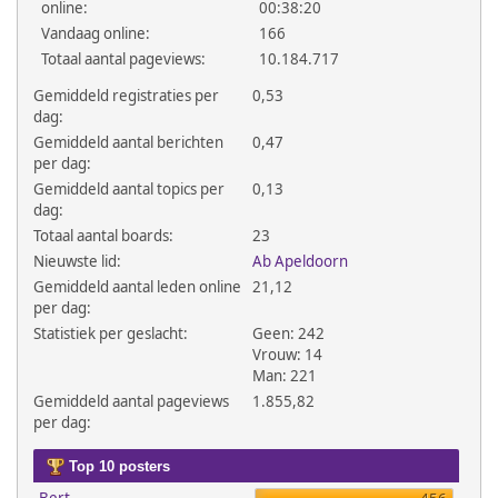
online:
00:38:20
Vandaag online:
166
Totaal aantal pageviews:
10.184.717
Gemiddeld registraties per
0,53
dag:
Gemiddeld aantal berichten
0,47
per dag:
Gemiddeld aantal topics per
0,13
dag:
Totaal aantal boards:
23
Nieuwste lid:
Ab Apeldoorn
Gemiddeld aantal leden online
21,12
per dag:
Statistiek per geslacht:
Geen: 242
Vrouw: 14
Man: 221
Gemiddeld aantal pageviews
1.855,82
per dag:
Top 10 posters