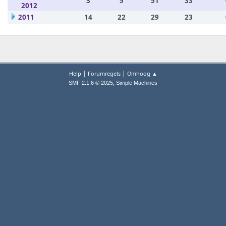
3
5
51
33
2012
2011
14
22
29
23
|
|
Help
Forumregels
Omhoog ▲
,
SMF 2.1.6 © 2025
Simple Machines