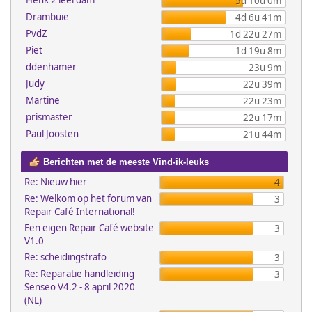
Henk 2 leerdam
5d 10u 0m
Drambuie
4d 6u 41m
PvdZ
1d 22u 27m
Piet
1d 19u 8m
ddenhamer
23u 9m
Judy
22u 39m
Martine
22u 23m
prismaster
22u 17m
Paul Joosten
21u 44m
Berichten met de meeste Vind-ik-leuks
Re: Nieuw hier
4
Re: Welkom op het forum van
3
Repair Café International!
Een eigen Repair Café website
3
V1.0
Re: scheidingstrafo
3
Re: Reparatie handleiding
3
Senseo V4.2 - 8 april 2020
(NL)