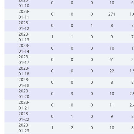
2023-
0
0
0
10
6
01-10
2023-
0
0
0
271
1.
01-11
2023-
0
0
1
8
7
01-12
2023-
1
1
0
9
7
01-13
2023-
0
0
0
10
1
01-14
2023-
0
0
0
61
2
01-17
2023-
0
0
0
22
1.
01-18
2023-
0
0
0
8
8
01-19
2023-
0
3
0
10
2.
01-20
2023-
0
0
0
11
2.
01-21
2023-
0
1
0
9
8
01-22
2023-
1
2
0
10
8
01-23