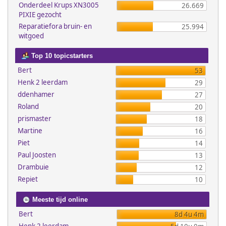
Onderdeel Krups XN3005
26.669
PIXIE gezocht
Reparatiefora bruin- en
25.994
witgoed
Top 10 topicstarters
Bert
53
Henk 2 leerdam
29
ddenhamer
27
Roland
20
prismaster
18
Martine
16
Piet
14
Paul Joosten
13
Drambuie
12
Repiet
10
Meeste tijd online
Bert
8d 4u 4m