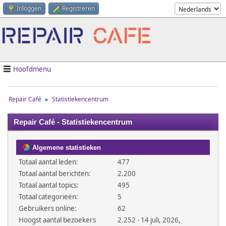
Inloggen
Registreren
Hoofdmenu
Repair Café
Statistiekencentrum
►
Repair Café - Statistiekencentrum
Algemene statistieken
Totaal aantal leden:
477
Totaal aantal berichten:
2.200
Totaal aantal topics:
495
Totaal categorieën:
5
Gebruikers online:
62
Hoogst aantal bezoekers
2.252 - 14 juli, 2026,