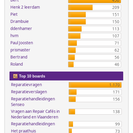
Bert
456
Henk 2 leerdam
209
Piet
151
Drambuie
150
ddenhamer
113
hvm
107
Paul Joosten
71
prismaster
62
Bertrand
56
Roland
46
Top 10 boards
Reparatievragen
1.170
Reparatieverslagen
171
Reparatiehandleidingen
156
Senseo
Vragen aan Repair Cafés in
138
Nederland en Vlaanderen
Reparatiehandleidingen
99
Het praathuis
73