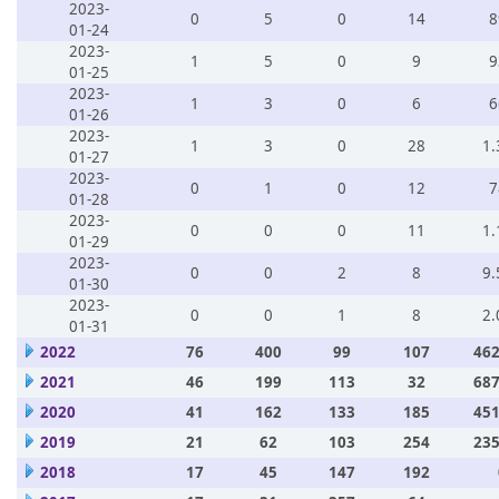
2023-
0
5
0
14
8
01-24
2023-
1
5
0
9
9
01-25
2023-
1
3
0
6
6
01-26
2023-
1
3
0
28
1.
01-27
2023-
0
1
0
12
7
01-28
2023-
0
0
0
11
1.
01-29
2023-
0
0
2
8
9.
01-30
2023-
0
0
1
8
2.
01-31
2022
76
400
99
107
462
2021
46
199
113
32
687
2020
41
162
133
185
451
2019
21
62
103
254
235
2018
17
45
147
192