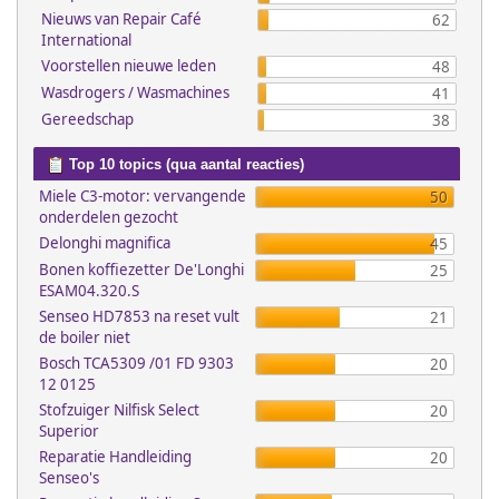
Nieuws van Repair Café
62
International
Voorstellen nieuwe leden
48
Wasdrogers / Wasmachines
41
Gereedschap
38
Top 10 topics (qua aantal reacties)
Miele C3-motor: vervangende
50
onderdelen gezocht
Delonghi magnifica
45
Bonen koffiezetter De'Longhi
25
ESAM04.320.S
Senseo HD7853 na reset vult
21
de boiler niet
Bosch TCA5309 /01 FD 9303
20
12 0125
Stofzuiger Nilfisk Select
20
Superior
Reparatie Handleiding
20
Senseo's