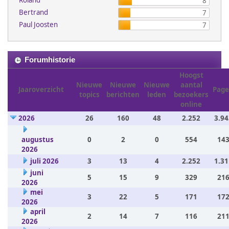
Roland
8
Bertrand
7
Paul Joosten
7
Forumhistorie
Hoogst
Nieuwe
Nieuwe
Nieuwe
aantal
Jaaroverzicht
Page
topics
berichten
leden
bezoekers
online
2026
26
160
48
2.252
3.94
augustus
0
2
0
554
143
2026
juli 2026
3
13
4
2.252
1.31
juni
5
15
9
329
216
2026
mei
3
22
5
171
172
2026
april
2
14
7
116
211
2026