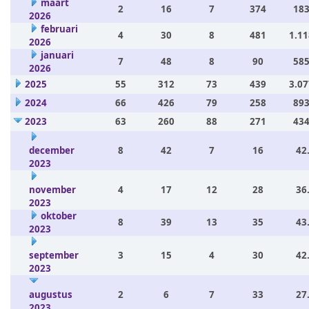
maart
2
16
7
374
183
2026
februari
4
30
8
481
1.11
2026
januari
7
48
8
90
585
2026
2025
55
312
73
439
3.07
2024
66
426
79
258
893
2023
63
260
88
271
434
december
8
42
7
16
42
2023
november
4
17
12
28
36
2023
oktober
8
39
13
35
43
2023
september
3
15
4
30
42
2023
augustus
2
6
7
33
27
2023