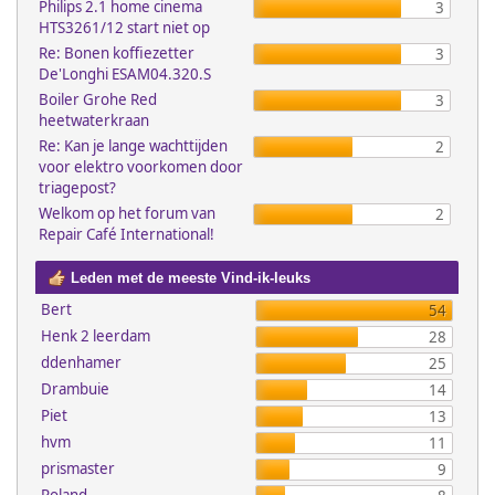
Philips 2.1 home cinema
3
HTS3261/12 start niet op
Re: Bonen koffiezetter
3
De'Longhi ESAM04.320.S
Boiler Grohe Red
3
heetwaterkraan
Re: Kan je lange wachttijden
2
voor elektro voorkomen door
triagepost?
Welkom op het forum van
2
Repair Café International!
Leden met de meeste Vind-ik-leuks
Bert
54
Henk 2 leerdam
28
ddenhamer
25
Drambuie
14
Piet
13
hvm
11
prismaster
9