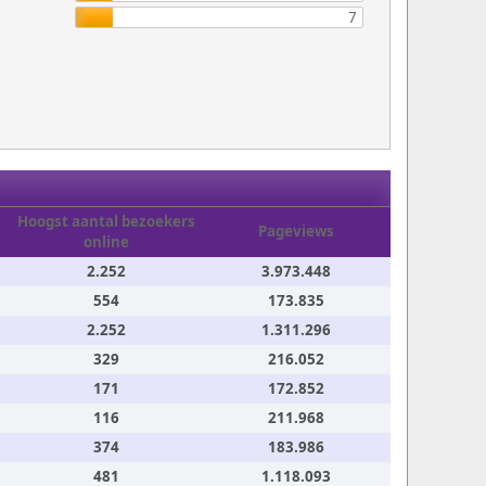
7
Hoogst aantal bezoekers
Pageviews
online
2.252
3.973.448
554
173.835
2.252
1.311.296
329
216.052
171
172.852
116
211.968
374
183.986
481
1.118.093