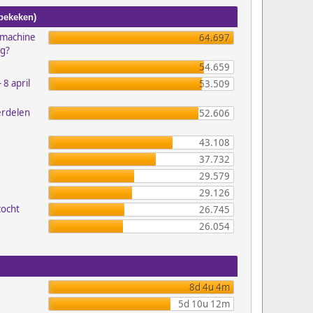
 bekeken)
emachine
64.697
ig?
54.659
 8 april
53.509
erdelen
52.606
43.108
37.732
29.579
29.126
zocht
26.745
26.054
8d 4u 4m
5d 10u 12m