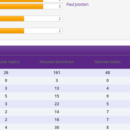
Paul Joosten
3
2
2
uwe topics
Nieuwe berichten
Nieuwe leden
26
161
48
0
3
0
3
13
4
5
15
9
3
22
5
2
14
7
2
16
7
4
30
8