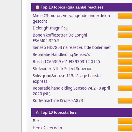
Top 10 topics (qua aantal reacties)
Miele C3-motor: vervangende onderdelen
gezocht
Delonghi magnifica
Bonen koffiezetter De'Longhi
ESAM04.320.S
Senseo HD7853 na reset vult de boiler niet
Reparatie Handleiding Senseo's
Bosch TCA5309 /01 FD 9303 12 0125
Stofzuiger Nilfisk Select Superior
Solis grind&infuse 115a / sage barista
express
Reparatie handleiding Senseo V4.2 - 8 april
2020 (NL)
Koffiemachine Krups EA873
Top 10 topicstarters
Bert
Henk 2 leerdam