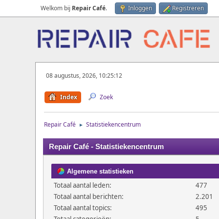
Welkom bij
Repair Café
.
Inloggen
Registreren
08 augustus, 2026, 10:25:12
Index
Zoek
Repair Café
Statistiekencentrum
►
Repair Café - Statistiekencentrum
Algemene statistieken
Totaal aantal leden:
477
Totaal aantal berichten:
2.201
Totaal aantal topics:
495