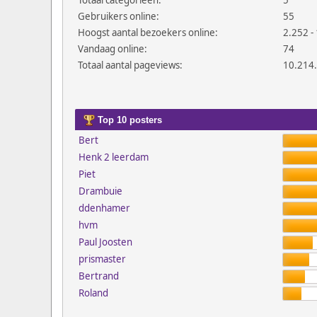
Totaal categorieën:
5
Gebruikers online:
55
Hoogst aantal bezoekers online:
2.252 - 
Vandaag online:
74
Totaal aantal pageviews:
10.214
Top 10 posters
Bert
Henk 2 leerdam
Piet
Drambuie
ddenhamer
hvm
Paul Joosten
prismaster
Bertrand
Roland