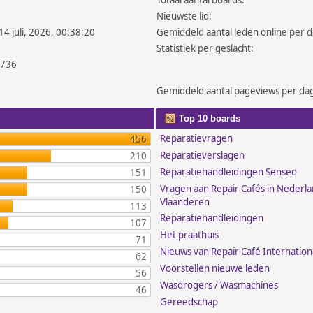
Totaal aantal boards:
Nieuwste lid:
14 juli, 2026, 00:38:20
Gemiddeld aantal leden online per d
Statistiek per geslacht:
.736
Gemiddeld aantal pageviews per da
Top 10 boards
Reparatievragen
456
Reparatieverslagen
210
Reparatiehandleidingen Senseo
151
Vragen aan Repair Cafés in Nederl
150
Vlaanderen
113
Reparatiehandleidingen
107
Het praathuis
71
Nieuws van Repair Café Internation
62
Voorstellen nieuwe leden
56
Wasdrogers / Wasmachines
46
Gereedschap