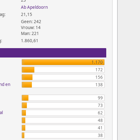
23
Ab Apeldoorn
ag:
21,15
Geen: 242
Vrouw: 14
Man: 221
g:
1.860,61
1.170
172
156
and en
138
99
73
al
62
48
41
38