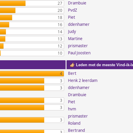
Drambuie
27
PvdZ
20
Piet
18
ddenhamer
16
Judy
14
Martine
13
prismaster
12
Paul Joosten
10
Leden met de meeste Vind-ik-l
Bert
4
Henk 2 leerdam
3
ddenhamer
3
Drambuie
3
Piet
3
hvm
prismaster
3
Roland
Bertrand
3