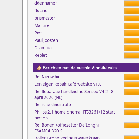
ddenhamer
Roland
prismaster
Martine
Piet
Paul Joosten
Drambuie
Repiet
Berichten met de meeste Vind-ik-leuks
Re: Nieuw hier
Een eigen Repair Café website V1.0
Re: Reparatie handleiding Senseo V4.2 - 8
april 2020 (NL)
Re: scheidingstrafo
Philips 2.1 home cinema HTS3261/12 start
niet op
Re: Bonen koffiezetter De'Longhi
ESAM04.320.S
Boiler Grohe Red heetwaterkraan