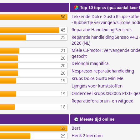
Top 10 topics (qua aantal keer
Lekkende Dolce Gusto Krups-koffi
50
- Rubbertje vervangen/silicone nod
Reparatie Handleiding Senseo's
45
Reparatie handleiding Senseo V4.2 -
25
2020 (NL)
Miele C3-motor: vervangende ond
21
gezocht
20
Delonghi magnifica
20
Nespresso-reparatiehandleiding
20
Krups Dolce Gusto Mini Me
19
Lijmgids voor kunststoffen
Onderdeel Krups XN3005 PIXIE ge
19
Reparatiefora bruin- en witgoed
18
Meeste tijd online
Bert
53
Henk 2 leerdam
29