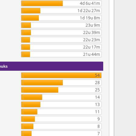
4d 6u 41m
1d 22u 27m
1d 19u 8m
23u 9m
22u 39m
22u 23m
22u 17m
21u 44m
euks
54
28
25
14
13
11
9
8
7