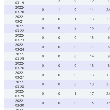
1
3
0
15
7
03-19
2022-
0
1
0
14
2.
03-20
2022-
0
0
1
13
2.
03-21
2022-
0
0
2
16
7
03-22
2022-
0
0
0
13
6
03-23
2022-
0
0
0
11
6
03-24
2022-
0
0
0
14
9
03-25
2022-
0
0
0
13
8
03-26
2022-
0
0
0
13
1.
03-27
2022-
0
0
0
13
3.
03-28
2022-
0
0
1
17
2.
03-29
2022-
0
0
0
15
1.
03-30