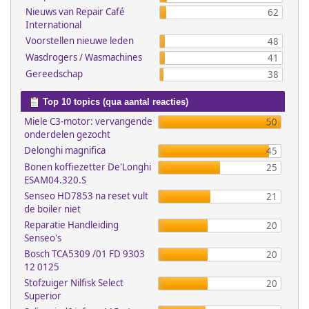
Nieuws van Repair Café
62
International
Voorstellen nieuwe leden
48
Wasdrogers / Wasmachines
41
Gereedschap
38
Top 10 topics (qua aantal reacties)
Miele C3-motor: vervangende
50
onderdelen gezocht
Delonghi magnifica
45
Bonen koffiezetter De'Longhi
25
ESAM04.320.S
Senseo HD7853 na reset vult
21
de boiler niet
Reparatie Handleiding
20
Senseo's
Bosch TCA5309 /01 FD 9303
20
12 0125
Stofzuiger Nilfisk Select
20
Superior