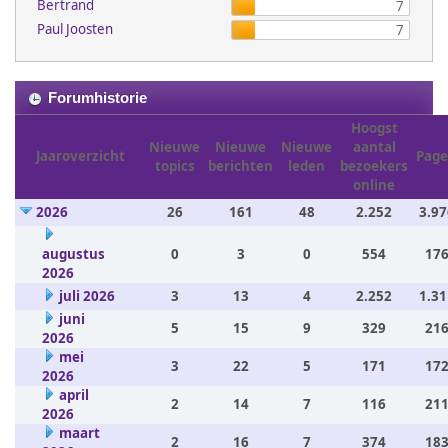
Bertrand
7
Paul Joosten
7
Forumhistorie
Hoogst
Nieuwe
Nieuwe
Nieuwe
aantal
Jaaroverzicht
Page
topics
berichten
leden
bezoekers
online
2026
26
161
48
2.252
3.97
augustus
0
3
0
554
176
2026
juli 2026
3
13
4
2.252
1.31
juni
5
15
9
329
216
2026
mei
3
22
5
171
172
2026
april
2
14
7
116
211
2026
maart
2
16
7
374
183