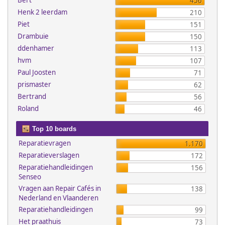
Bert
456
Henk 2 leerdam
210
Piet
151
Drambuie
150
ddenhamer
113
hvm
107
Paul Joosten
71
prismaster
62
Bertrand
56
Roland
46
Top 10 boards
Reparatievragen
1.170
Reparatieverslagen
172
Reparatiehandleidingen
156
Senseo
Vragen aan Repair Cafés in
138
Nederland en Vlaanderen
Reparatiehandleidingen
99
Het praathuis
73