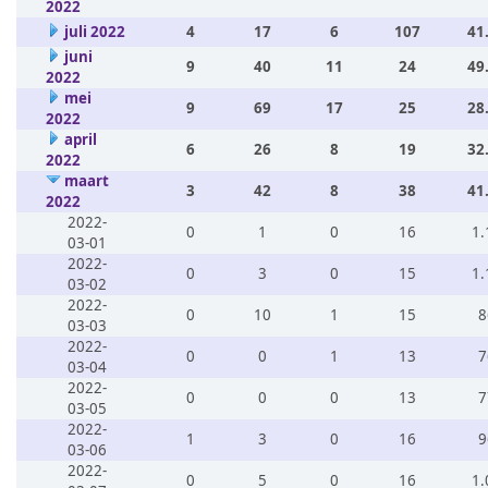
2022
juli 2022
4
17
6
107
41
juni
9
40
11
24
49
2022
mei
9
69
17
25
28
2022
april
6
26
8
19
32
2022
maart
3
42
8
38
41
2022
2022-
0
1
0
16
1.
03-01
2022-
0
3
0
15
1.
03-02
2022-
0
10
1
15
8
03-03
2022-
0
0
1
13
7
03-04
2022-
0
0
0
13
7
03-05
2022-
1
3
0
16
9
03-06
2022-
0
5
0
16
1.