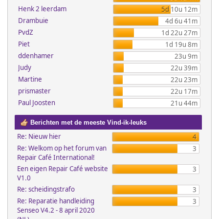
Henk 2 leerdam
5d 10u 12m
Drambuie
4d 6u 41m
PvdZ
1d 22u 27m
Piet
1d 19u 8m
ddenhamer
23u 9m
Judy
22u 39m
Martine
22u 23m
prismaster
22u 17m
Paul Joosten
21u 44m
Berichten met de meeste Vind-ik-leuks
Re: Nieuw hier
4
Re: Welkom op het forum van
3
Repair Café International!
Een eigen Repair Café website
3
V1.0
Re: scheidingstrafo
3
Re: Reparatie handleiding
3
Senseo V4.2 - 8 april 2020