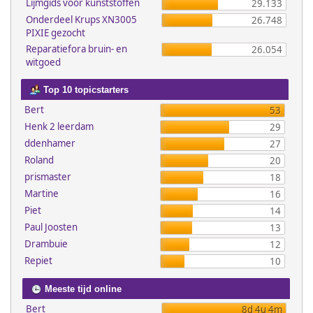
Lijmgids voor kunststoffen
29.133
Onderdeel Krups XN3005
26.748
PIXIE gezocht
Reparatiefora bruin- en
26.054
witgoed
Top 10 topicstarters
Bert
53
Henk 2 leerdam
29
ddenhamer
27
Roland
20
prismaster
18
Martine
16
Piet
14
Paul Joosten
13
Drambuie
12
Repiet
10
Meeste tijd online
Bert
8d 4u 4m