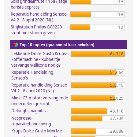
Solis grind&infuse 115a / sage
19
barista express
Reparatie handleiding Senseo
19
V4.2 - 8 april 2020 (NL)
Strijkstation Philips GC8220
18
stopt met stoom geven
Top 10 topics (qua aantal keer bekeken)
Lekkende Dolce Gusto Krups-
64.718
koffiemachine - Rubbertje
vervangen/silicone nodig?
Reparatie Handleiding
54.664
Senseo's
Reparatie handleiding Senseo
53.515
V4.2 - 8 april 2020 (NL)
Miele C3-motor: vervangende
52.625
onderdelen gezocht
Delonghi magnifica
43.118
Nespresso-
37.734
reparatiehandleiding
Krups Dolce Gusto Mini Me
29.588