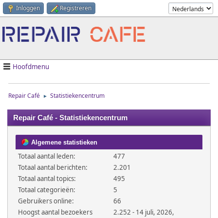
Inloggen
Registreren
Hoofdmenu
Repair Café
Statistiekencentrum
►
Repair Café - Statistiekencentrum
Algemene statistieken
Totaal aantal leden:
477
Totaal aantal berichten:
2.201
Totaal aantal topics:
495
Totaal categorieën:
5
Gebruikers online:
66
Hoogst aantal bezoekers
2.252 - 14 juli, 2026,