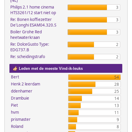
(NL)
Philips 2.1 home cinema
3
HTS3261/12 start niet op
Re: Bonen koffiezetter
3
De'Longhi ESAM04.320.S
Boiler Grohe Red
3
heetwaterkraan
Re: DolceGusto Type:
2
EDG737.B
Re: scheidingstrafo
2
Leden met de meeste Vind-ik-leuks
Bert
54
Henk 2 leerdam
28
ddenhamer
25
Drambuie
14
Piet
13
hvm
11
prismaster
9
Roland
8