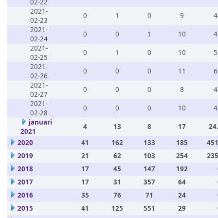
02-22
2021-
0
1
0
9
4
02-23
2021-
0
0
1
10
4
02-24
2021-
0
1
0
10
5
02-25
2021-
0
0
0
11
6
02-26
2021-
0
0
0
8
4
02-27
2021-
0
0
0
10
4
02-28
januari
4
13
8
17
24
2021
2020
41
162
133
185
451
2019
21
62
103
254
235
2018
17
45
147
192
2017
17
31
357
64
2016
35
76
71
24
2015
41
125
551
29