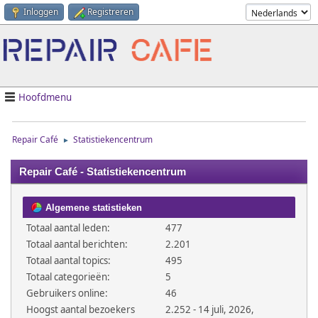
Inloggen
Registreren
Hoofdmenu
Repair Café
Statistiekencentrum
►
Repair Café - Statistiekencentrum
Algemene statistieken
Totaal aantal leden:
477
Totaal aantal berichten:
2.201
Totaal aantal topics:
495
Totaal categorieën:
5
Gebruikers online:
46
Hoogst aantal bezoekers
2.252 - 14 juli, 2026,