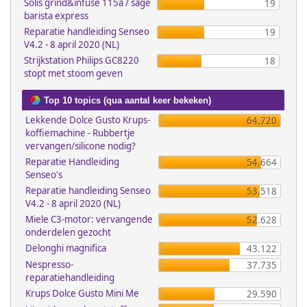
Solis grind&infuse 115a / sage
19
barista express
Reparatie handleiding Senseo
19
V4.2 - 8 april 2020 (NL)
Strijkstation Philips GC8220
18
stopt met stoom geven
Top 10 topics (qua aantal keer bekeken)
Lekkende Dolce Gusto Krups-
64.720
koffiemachine - Rubbertje
vervangen/silicone nodig?
Reparatie Handleiding
54.664
Senseo's
Reparatie handleiding Senseo
53.518
V4.2 - 8 april 2020 (NL)
Miele C3-motor: vervangende
52.628
onderdelen gezocht
Delonghi magnifica
43.122
Nespresso-
37.735
reparatiehandleiding
Krups Dolce Gusto Mini Me
29.590