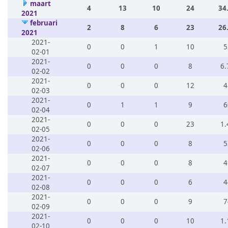
maart
4
13
10
24
34
2021
februari
2
8
6
23
26
2021
2021-
0
0
1
10
5
02-01
2021-
0
0
0
8
6.
02-02
2021-
0
0
0
12
4
02-03
2021-
0
1
1
9
6
02-04
2021-
0
0
0
23
1.
02-05
2021-
0
0
0
8
5
02-06
2021-
0
0
0
8
4
02-07
2021-
0
0
0
6
4
02-08
2021-
0
0
0
9
7
02-09
2021-
0
0
0
10
1.
02-10