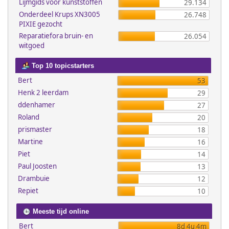
Lijmgids voor kunststoffen
29.134
Onderdeel Krups XN3005
26.748
PIXIE gezocht
Reparatiefora bruin- en
26.054
witgoed
Top 10 topicstarters
Bert
53
Henk 2 leerdam
29
ddenhamer
27
Roland
20
prismaster
18
Martine
16
Piet
14
Paul Joosten
13
Drambuie
12
Repiet
10
Meeste tijd online
Bert
8d 4u 4m