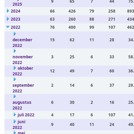
9
65
7
44
75
2025
2024
66
426
79
258
893
2023
63
260
88
271
434
2022
76
400
99
107
462
december
15
62
11
28
34
2022
november
3
25
6
33
58
2022
oktober
12
49
7
60
36
2022
september
2
14
6
37
29
2022
augustus
6
30
2
16
25
2022
juli 2022
4
17
6
107
41
juni
9
40
11
24
49
2022
mei