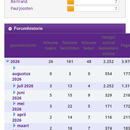
Bertrand
7
Paul Joosten
7
Forumhistorie
Hoogst
Nieuwe
Nieuwe
Nieuwe
aantal
Jaaroverzicht
Page
topics
berichten
leden
bezoekers
online
2026
26
161
48
2.252
3.97
augustus
0
3
0
554
177
2026
juli 2026
3
13
4
2.252
1.31
juni
5
15
9
329
216
2026
mei
3
22
5
171
172
2026
april
2
14
7
116
211
2026
maart
2
16
7
374
183