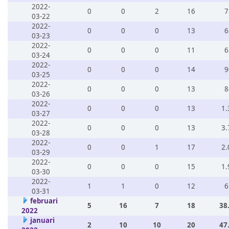
2022-
0
0
2
16
7
03-22
2022-
0
0
0
13
6
03-23
2022-
0
0
0
11
6
03-24
2022-
0
0
0
14
9
03-25
2022-
0
0
0
13
8
03-26
2022-
0
0
0
13
1.
03-27
2022-
0
0
0
13
3.
03-28
2022-
0
0
1
17
2.
03-29
2022-
0
0
0
15
1.
03-30
2022-
1
1
0
12
6
03-31
februari
5
16
7
18
38
2022
januari
2
10
10
20
47