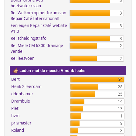
Boiler Grohe Red
3
heetwaterkraan
Re: Welkom op het forum van
3
Repair Café International!
Een eigen Repair Café website
3
V1.0
Re: scheidingstrafo
3
Re: Miele CM 6300 drainage
2
ventiel
Re: leesvoer
2
Leden met de meeste Vind-ik-leuks
Bert
54
Henk 2 leerdam
28
ddenhamer
25
Drambuie
14
Piet
13
hvm
11
prismaster
9
Roland
8