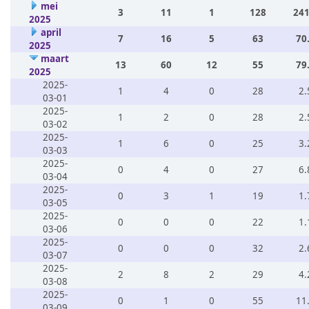
mei
3
11
1
128
241
2025
april
7
16
5
63
70
2025
maart
13
60
12
55
79
2025
2025-
1
4
0
28
2.
03-01
2025-
1
2
0
28
2.
03-02
2025-
1
6
0
25
3.
03-03
2025-
0
4
0
27
6.
03-04
2025-
0
3
1
19
1.
03-05
2025-
0
0
0
22
1.
03-06
2025-
0
0
0
32
2.
03-07
2025-
2
8
2
29
4.
03-08
2025-
0
1
0
55
11
03-09