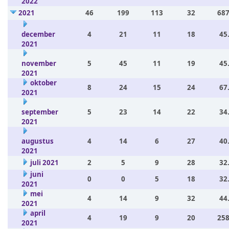
2022
2021
46
199
113
32
687
december
4
21
11
18
45
2021
november
5
45
11
19
45
2021
oktober
8
24
15
24
67
2021
september
5
23
14
22
34
2021
augustus
4
14
6
27
40
2021
juli 2021
2
5
9
28
32
juni
0
0
5
18
32
2021
mei
4
14
9
32
44
2021
april
4
19
9
20
258
2021