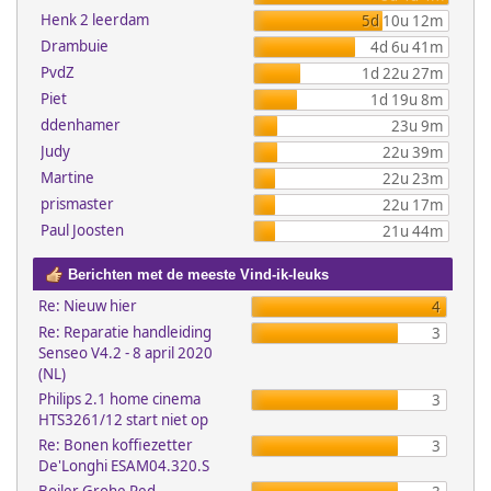
Henk 2 leerdam
5d 10u 12m
Drambuie
4d 6u 41m
PvdZ
1d 22u 27m
Piet
1d 19u 8m
ddenhamer
23u 9m
Judy
22u 39m
Martine
22u 23m
prismaster
22u 17m
Paul Joosten
21u 44m
Berichten met de meeste Vind-ik-leuks
Re: Nieuw hier
4
Re: Reparatie handleiding
3
Senseo V4.2 - 8 april 2020
(NL)
Philips 2.1 home cinema
3
HTS3261/12 start niet op
Re: Bonen koffiezetter
3
De'Longhi ESAM04.320.S