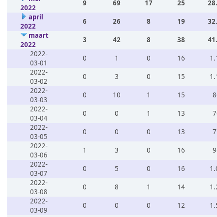
9
69
17
25
28
2022
april
6
26
8
19
32
2022
maart
3
42
8
38
41
2022
2022-
0
1
0
16
1.
03-01
2022-
0
3
0
15
1.
03-02
2022-
0
10
1
15
8
03-03
2022-
0
0
1
13
7
03-04
2022-
0
0
0
13
7
03-05
2022-
1
3
0
16
9
03-06
2022-
0
5
0
16
1.
03-07
2022-
0
8
1
14
1.
03-08
2022-
0
0
0
12
1.
03-09