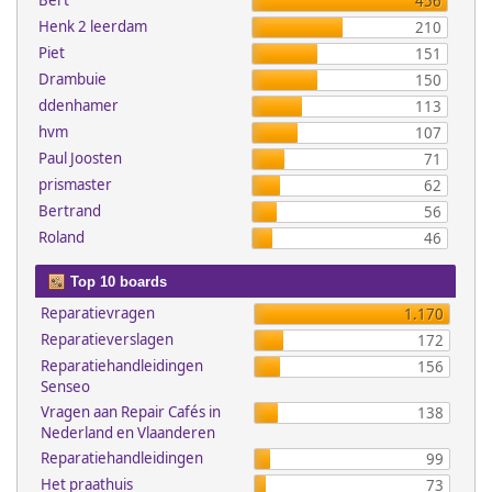
Bert
456
Henk 2 leerdam
210
Piet
151
Drambuie
150
ddenhamer
113
hvm
107
Paul Joosten
71
prismaster
62
Bertrand
56
Roland
46
Top 10 boards
Reparatievragen
1.170
Reparatieverslagen
172
Reparatiehandleidingen
156
Senseo
Vragen aan Repair Cafés in
138
Nederland en Vlaanderen
Reparatiehandleidingen
99
Het praathuis
73