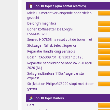
Top 10 topics (qua aantal reacties)
Miele C3-motor: vervangende onderdelen
gezocht
Delonghi magnifica
Bonen koffiezetter De'Longhi
ESAM04.320.S
Senseo HD7853 na reset vult de boiler niet
Stofzuiger Nilfisk Select Superior
Reparatie Handleiding Senseo's
Bosch TCA5309 /01 FD 9303 12 0125
Reparatie handleiding Senseo V4.2 - 8 april
2020 (NL)
Solis grind&infuse 115a / sage barista
express
Strijkstation Philips GC8220 stopt met stoom
geven
Top 10 topicstarters
Bert