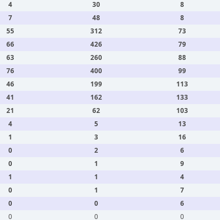
4
30
8
7
48
8
55
312
73
66
426
79
63
260
88
76
400
99
46
199
113
41
162
133
21
62
103
4
5
13
1
3
16
0
2
6
0
1
9
1
1
4
0
1
7
0
0
6
0
0
0