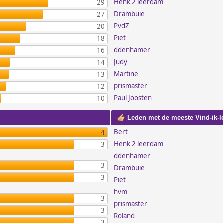
Henk 2 leerdam
29
Drambuie
27
PvdZ
20
Piet
18
ddenhamer
16
Judy
14
Martine
13
prismaster
12
Paul Joosten
10
Leden met de meeste Vind-ik-l
Bert
4
Henk 2 leerdam
3
ddenhamer
3
Drambuie
3
Piet
hvm
3
prismaster
3
Roland
3