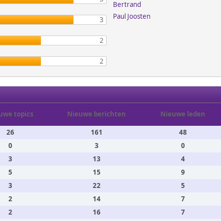
Bertrand
Paul Joosten
3
2
2
uwe topics
Nieuwe berichten
Nieuwe leden
26
161
48
0
3
0
3
13
4
5
15
9
3
22
5
2
14
7
2
16
7