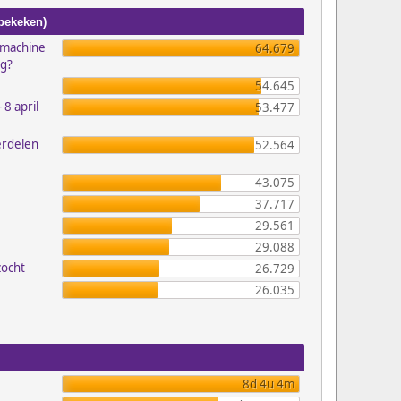
 bekeken)
emachine
64.679
ig?
54.645
 8 april
53.477
erdelen
52.564
43.075
37.717
29.561
29.088
zocht
26.729
26.035
8d 4u 4m