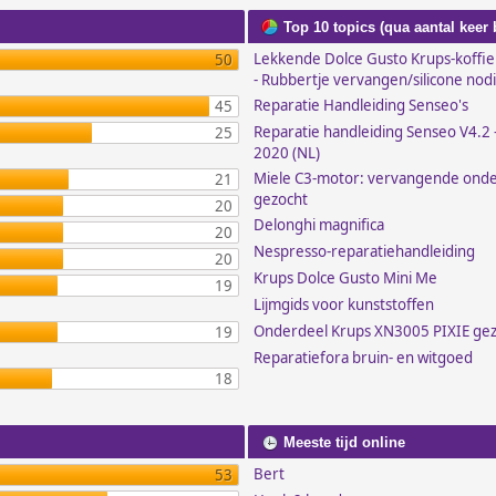
Top 10 topics (qua aantal keer
Lekkende Dolce Gusto Krups-koffi
50
- Rubbertje vervangen/silicone nod
Reparatie Handleiding Senseo's
45
Reparatie handleiding Senseo V4.2 -
25
2020 (NL)
Miele C3-motor: vervangende ond
21
gezocht
20
Delonghi magnifica
20
Nespresso-reparatiehandleiding
20
Krups Dolce Gusto Mini Me
19
Lijmgids voor kunststoffen
Onderdeel Krups XN3005 PIXIE ge
19
Reparatiefora bruin- en witgoed
18
Meeste tijd online
Bert
53