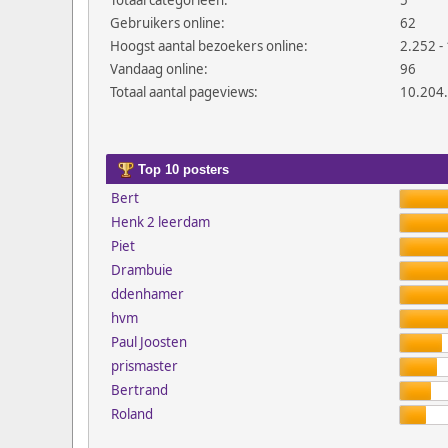
Totaal categorieën:
5
Gebruikers online:
62
Hoogst aantal bezoekers online:
2.252 - 
Vandaag online:
96
Totaal aantal pageviews:
10.204
Top 10 posters
Bert
Henk 2 leerdam
Piet
Drambuie
ddenhamer
hvm
Paul Joosten
prismaster
Bertrand
Roland