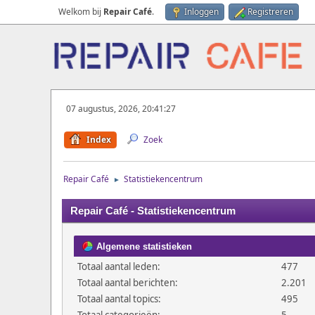
Welkom bij
Repair Café
.
Inloggen
Registreren
07 augustus, 2026, 20:41:27
Index
Zoek
Repair Café
Statistiekencentrum
►
Repair Café - Statistiekencentrum
Algemene statistieken
Totaal aantal leden:
477
Totaal aantal berichten:
2.201
Totaal aantal topics:
495