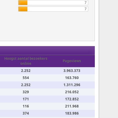
7
7
Hoogst aantal bezoekers
Pageviews
online
2.252
3.963.373
554
163.760
2.252
1.311.296
329
216.052
171
172.852
116
211.968
374
183.986