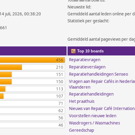
Totaal aantal boards:
Nieuwste lid:
14 juli, 2026, 00:38:20
Gemiddeld aantal leden online per d
Statistiek per geslacht:
.661
Gemiddeld aantal pageviews per da
Top 10 boards
Reparatievragen
456
Reparatieverslagen
210
Reparatiehandleidingen Senseo
151
Vragen aan Repair Cafés in Nederl
150
Vlaanderen
113
Reparatiehandleidingen
107
Het praathuis
71
Nieuws van Repair Café Internation
62
Voorstellen nieuwe leden
56
Wasdrogers / Wasmachines
46
Gereedschap