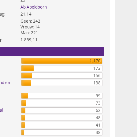
23
Ab Apeldoorn
ag:
21,14
Geen: 242
Vrouw: 14
Man: 221
g:
1.859,11
1.170
172
156
and en
138
99
73
al
62
48
41
38