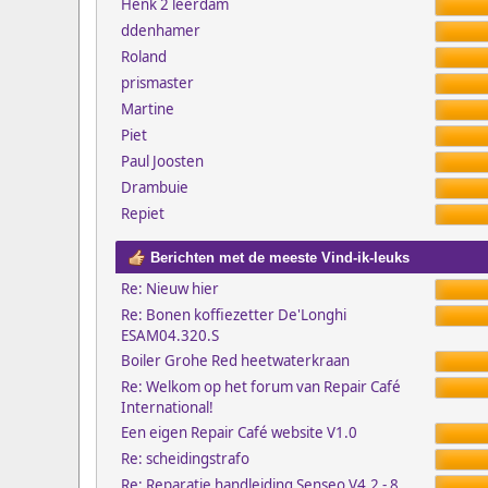
Henk 2 leerdam
ddenhamer
Roland
prismaster
Martine
Piet
Paul Joosten
Drambuie
Repiet
Berichten met de meeste Vind-ik-leuks
Re: Nieuw hier
Re: Bonen koffiezetter De'Longhi
ESAM04.320.S
Boiler Grohe Red heetwaterkraan
Re: Welkom op het forum van Repair Café
International!
Een eigen Repair Café website V1.0
Re: scheidingstrafo
Re: Reparatie handleiding Senseo V4.2 - 8