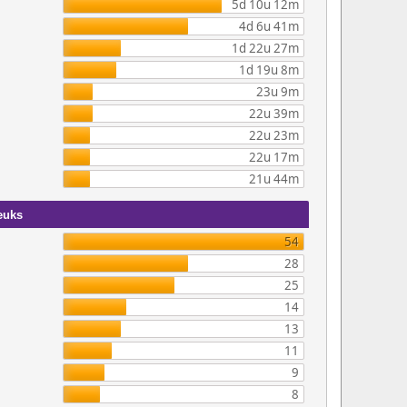
5d 10u 12m
4d 6u 41m
1d 22u 27m
1d 19u 8m
23u 9m
22u 39m
22u 23m
22u 17m
21u 44m
euks
54
28
25
14
13
11
9
8