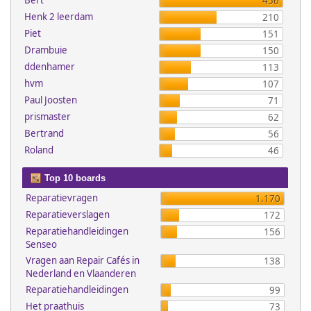
Bert
456
Henk 2 leerdam
210
Piet
151
Drambuie
150
ddenhamer
113
hvm
107
Paul Joosten
71
prismaster
62
Bertrand
56
Roland
46
Top 10 boards
Reparatievragen
1.170
Reparatieverslagen
172
Reparatiehandleidingen
156
Senseo
Vragen aan Repair Cafés in
138
Nederland en Vlaanderen
Reparatiehandleidingen
99
Het praathuis
73