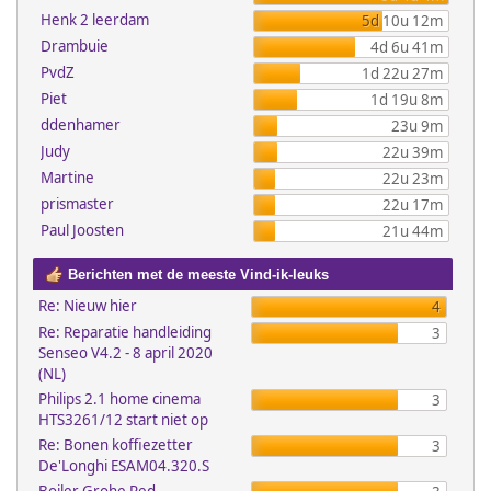
Henk 2 leerdam
5d 10u 12m
Drambuie
4d 6u 41m
PvdZ
1d 22u 27m
Piet
1d 19u 8m
ddenhamer
23u 9m
Judy
22u 39m
Martine
22u 23m
prismaster
22u 17m
Paul Joosten
21u 44m
Berichten met de meeste Vind-ik-leuks
Re: Nieuw hier
4
Re: Reparatie handleiding
3
Senseo V4.2 - 8 april 2020
(NL)
Philips 2.1 home cinema
3
HTS3261/12 start niet op
Re: Bonen koffiezetter
3
De'Longhi ESAM04.320.S