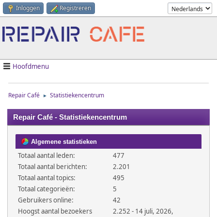
Inloggen
Registreren
Hoofdmenu
Repair Café
Statistiekencentrum
►
Repair Café - Statistiekencentrum
Algemene statistieken
Totaal aantal leden:
477
Totaal aantal berichten:
2.201
Totaal aantal topics:
495
Totaal categorieën:
5
Gebruikers online:
42
Hoogst aantal bezoekers
2.252 - 14 juli, 2026,