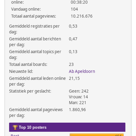
online:
00:38:20
Vandaag online:
104
Totaal aantal pageviews:
10.216.676
Gemiddeld registraties per
0,53
dag:
Gemiddeld aantal berichten
0,47
per dag:
Gemiddeld aantal topics per
0,13
dag:
Totaal aantal boards:
23
Nieuwste lid:
Ab Apeldoorn
Gemiddeld aantal leden online
21,15
per dag:
Statistiek per geslacht:
Geen: 242
Vrouw: 14
Man: 221
Gemiddeld aantal pageviews
1.860,96
per dag:
Top 10 posters