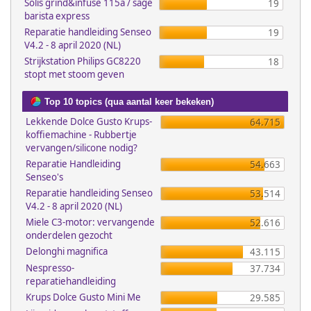
Solis grind&infuse 115a / sage
19
barista express
Reparatie handleiding Senseo
19
V4.2 - 8 april 2020 (NL)
Strijkstation Philips GC8220
18
stopt met stoom geven
Top 10 topics (qua aantal keer bekeken)
Lekkende Dolce Gusto Krups-
64.715
koffiemachine - Rubbertje
vervangen/silicone nodig?
Reparatie Handleiding
54.663
Senseo's
Reparatie handleiding Senseo
53.514
V4.2 - 8 april 2020 (NL)
Miele C3-motor: vervangende
52.616
onderdelen gezocht
Delonghi magnifica
43.115
Nespresso-
37.734
reparatiehandleiding
Krups Dolce Gusto Mini Me
29.585