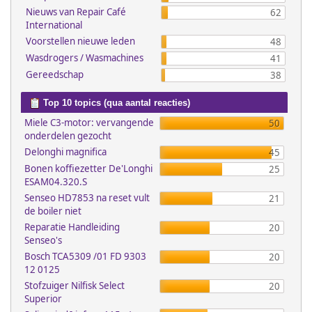
Nieuws van Repair Café
62
International
Voorstellen nieuwe leden
48
Wasdrogers / Wasmachines
41
Gereedschap
38
Top 10 topics (qua aantal reacties)
Miele C3-motor: vervangende
50
onderdelen gezocht
Delonghi magnifica
45
Bonen koffiezetter De'Longhi
25
ESAM04.320.S
Senseo HD7853 na reset vult
21
de boiler niet
Reparatie Handleiding
20
Senseo's
Bosch TCA5309 /01 FD 9303
20
12 0125
Stofzuiger Nilfisk Select
20
Superior