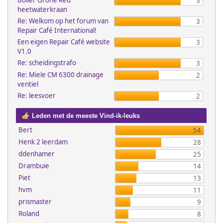
Boiler Grohe Red
3
heetwaterkraan
Re: Welkom op het forum van
3
Repair Café International!
Een eigen Repair Café website
3
V1.0
Re: scheidingstrafo
3
Re: Miele CM 6300 drainage
2
ventiel
Re: leesvoer
2
Leden met de meeste Vind-ik-leuks
Bert
54
Henk 2 leerdam
28
ddenhamer
25
Drambuie
14
Piet
13
hvm
11
prismaster
9
Roland
8