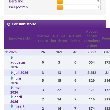
Bertrand
7
Paul Joosten
7
Forumhistorie
Hoogst
Nieuwe
Nieuwe
Nieuwe
aantal
Jaaroverzicht
Page
topics
berichten
leden
bezoekers
online
2026
26
161
48
2.252
3.97
augustus
0
3
0
554
175
2026
juli 2026
3
13
4
2.252
1.31
juni
5
15
9
329
216
2026
mei
3
22
5
171
172
2026
april
2
14
7
116
211
2026
maart
2
16
7
374
183