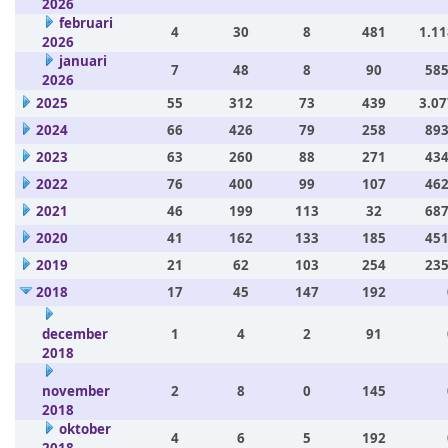
2026
februari
4
30
8
481
1.11
2026
januari
7
48
8
90
585
2026
2025
55
312
73
439
3.07
2024
66
426
79
258
893
2023
63
260
88
271
434
2022
76
400
99
107
462
2021
46
199
113
32
687
2020
41
162
133
185
451
2019
21
62
103
254
235
2018
17
45
147
192
december
1
4
2
91
2018
november
2
8
0
145
2018
oktober
4
6
5
192