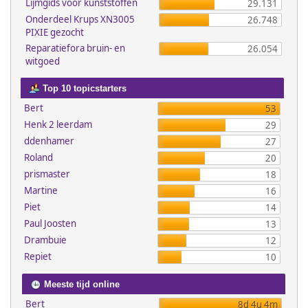
Lijmgids voor kunststoffen
29.131
Onderdeel Krups XN3005
26.748
PIXIE gezocht
Reparatiefora bruin- en
26.054
witgoed
Top 10 topicstarters
Bert
53
Henk 2 leerdam
29
ddenhamer
27
Roland
20
prismaster
18
Martine
16
Piet
14
Paul Joosten
13
Drambuie
12
Repiet
10
Meeste tijd online
Bert
8d 4u 4m