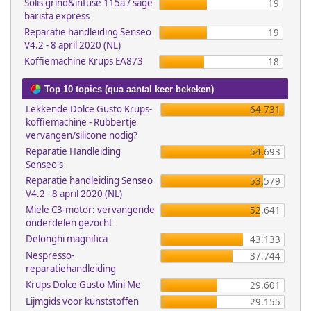
Solis grind&infuse 115a / sage
19
barista express
Reparatie handleiding Senseo
19
V4.2 - 8 april 2020 (NL)
Koffiemachine Krups EA873
18
Top 10 topics (qua aantal keer bekeken)
Lekkende Dolce Gusto Krups-
64.731
koffiemachine - Rubbertje
vervangen/silicone nodig?
Reparatie Handleiding
54.693
Senseo's
Reparatie handleiding Senseo
53.579
V4.2 - 8 april 2020 (NL)
Miele C3-motor: vervangende
52.641
onderdelen gezocht
Delonghi magnifica
43.133
Nespresso-
37.744
reparatiehandleiding
Krups Dolce Gusto Mini Me
29.601
Lijmgids voor kunststoffen
29.155