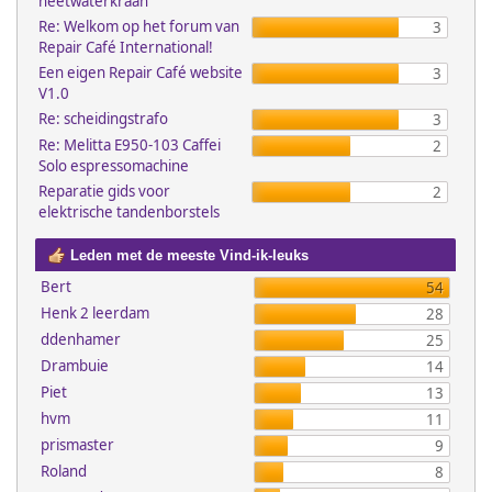
heetwaterkraan
Re: Welkom op het forum van
3
Repair Café International!
Een eigen Repair Café website
3
V1.0
Re: scheidingstrafo
3
Re: Melitta E950-103 Caffei
2
Solo espressomachine
Reparatie gids voor
2
elektrische tandenborstels
Leden met de meeste Vind-ik-leuks
Bert
54
Henk 2 leerdam
28
ddenhamer
25
Drambuie
14
Piet
13
hvm
11
prismaster
9
Roland
8