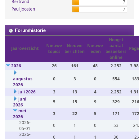
Bertrand
7
Paul Joosten
7
Forumhistorie
Hoogst
Nieuwe
Nieuwe
Nieuwe
aantal
Jaaroverzicht
Page
topics
berichten
leden
bezoekers
online
2026
26
161
48
2.252
3.98
augustus
0
3
0
554
183
2026
juli 2026
3
13
4
2.252
1.31
juni
5
15
9
329
216
2026
mei
3
22
5
171
172
2026
2026-
0
1
0
53
24
05-01
2026-
0
1
1
30
2.