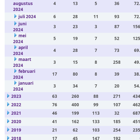
augustus
4
13
5
36
72
2024
juli 2024
6
28
11
93
72
juni
3
23
3
87
156
2024
mei
5
19
7
52
125
2024
april
4
28
7
73
69
2024
maart
3
15
8
258
49
2024
februari
17
80
8
39
38
2024
januari
3
34
7
20
54
2024
2023
63
260
88
271
434
2022
76
400
99
107
462
2021
46
199
113
32
687
2020
41
162
133
185
451
2019
21
62
103
254
235
2018
17
45
147
192