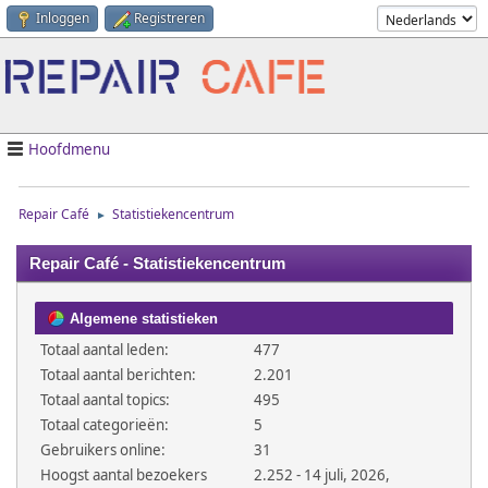
Inloggen
Registreren
Hoofdmenu
Repair Café
Statistiekencentrum
►
Repair Café - Statistiekencentrum
Algemene statistieken
Totaal aantal leden:
477
Totaal aantal berichten:
2.201
Totaal aantal topics:
495
Totaal categorieën:
5
Gebruikers online:
31
Hoogst aantal bezoekers
2.252 - 14 juli, 2026,