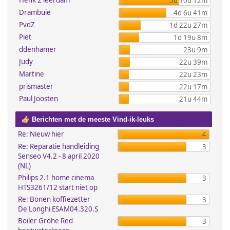
Henk 2 leerdam
5d 10u 12m
Drambuie
4d 6u 41m
PvdZ
1d 22u 27m
Piet
1d 19u 8m
ddenhamer
23u 9m
Judy
22u 39m
Martine
22u 23m
prismaster
22u 17m
Paul Joosten
21u 44m
Berichten met de meeste Vind-ik-leuks
Re: Nieuw hier
4
Re: Reparatie handleiding
3
Senseo V4.2 - 8 april 2020
(NL)
Philips 2.1 home cinema
3
HTS3261/12 start niet op
Re: Bonen koffiezetter
3
De'Longhi ESAM04.320.S
Boiler Grohe Red
3