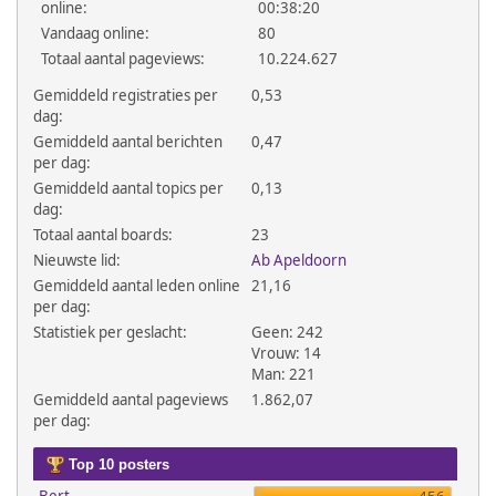
online:
00:38:20
Vandaag online:
80
Totaal aantal pageviews:
10.224.627
Gemiddeld registraties per
0,53
dag:
Gemiddeld aantal berichten
0,47
per dag:
Gemiddeld aantal topics per
0,13
dag:
Totaal aantal boards:
23
Nieuwste lid:
Ab Apeldoorn
Gemiddeld aantal leden online
21,16
per dag:
Statistiek per geslacht:
Geen: 242
Vrouw: 14
Man: 221
Gemiddeld aantal pageviews
1.862,07
per dag:
Top 10 posters