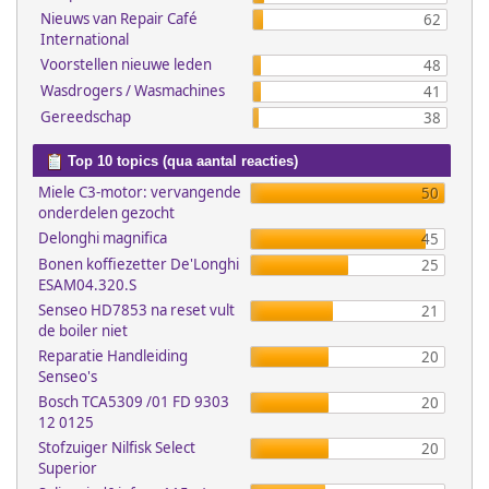
Nieuws van Repair Café
62
International
Voorstellen nieuwe leden
48
Wasdrogers / Wasmachines
41
Gereedschap
38
Top 10 topics (qua aantal reacties)
Miele C3-motor: vervangende
50
onderdelen gezocht
Delonghi magnifica
45
Bonen koffiezetter De'Longhi
25
ESAM04.320.S
Senseo HD7853 na reset vult
21
de boiler niet
Reparatie Handleiding
20
Senseo's
Bosch TCA5309 /01 FD 9303
20
12 0125
Stofzuiger Nilfisk Select
20
Superior