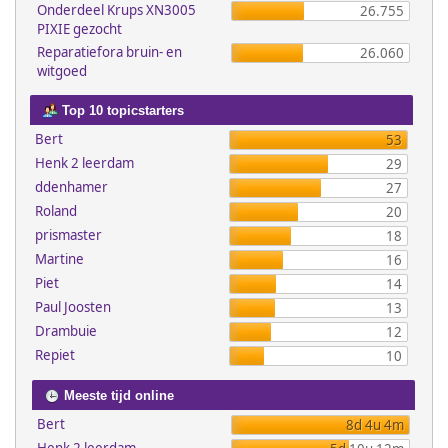
Onderdeel Krups XN3005
26.755
PIXIE gezocht
Reparatiefora bruin- en
26.060
witgoed
Top 10 topicstarters
Bert
53
Henk 2 leerdam
29
ddenhamer
27
Roland
20
prismaster
18
Martine
16
Piet
14
Paul Joosten
13
Drambuie
12
Repiet
10
Meeste tijd online
Bert
8d 4u 4m