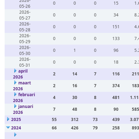
2026-
0
0
0
15
1.
05-26
2026-
0
0
0
34
8.
05-27
2026-
0
0
0
151
4.
05-28
2026-
0
0
0
133
7.
05-29
2026-
0
1
0
96
5.
05-30
2026-
0
0
0
18
2.
05-31
april
2
14
7
116
211
2026
maart
2
16
7
374
183
2026
februari
4
30
8
481
1.11
2026
januari
7
48
8
90
585
2026
2025
55
312
73
439
3.07
2024
66
426
79
258
893