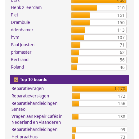
Bert
456
Henk 2 leerdam
210
Piet
151
Drambuie
150
ddenhamer
113
hvm
107
Paul Joosten
71
prismaster
62
Bertrand
56
Roland
46
Top 10 boards
Reparatievragen
1.170
Reparatieverslagen
172
Reparatiehandleidingen
156
Senseo
Vragen aan Repair Cafés in
138
Nederland en Vlaanderen
Reparatiehandleidingen
99
Het praathuis
73