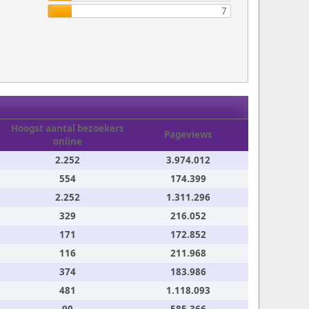
7
Hoogst aantal bezoekers
Pageviews
online
2.252
3.974.012
554
174.399
2.252
1.311.296
329
216.052
171
172.852
116
211.968
374
183.986
481
1.118.093