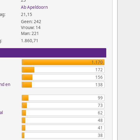
23
Ab Apeldoorn
ag:
21,15
Geen: 242
Vrouw: 14
Man: 221
g:
1.860,71
1.170
172
156
and en
138
99
73
al
62
48
41
38