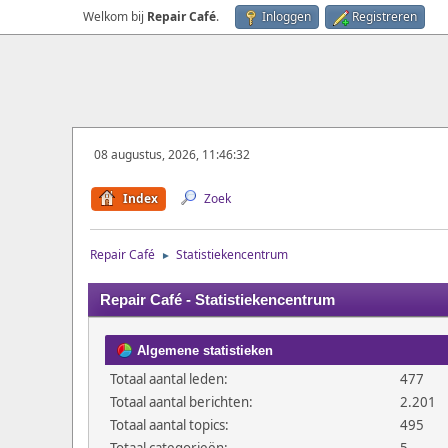
Welkom bij
Repair Café
.
Inloggen
Registreren
08 augustus, 2026, 11:46:32
Index
Zoek
Repair Café
Statistiekencentrum
►
Repair Café - Statistiekencentrum
Algemene statistieken
Totaal aantal leden:
477
Totaal aantal berichten:
2.201
Totaal aantal topics:
495