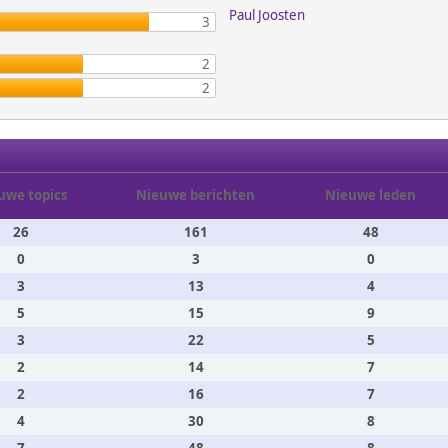
Paul Joosten
3
2
2
uwe topics
Nieuwe berichten
Nieuwe leden
26
161
48
0
3
0
3
13
4
5
15
9
3
22
5
2
14
7
2
16
7
4
30
8