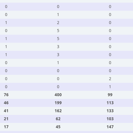
0
0
0
0
1
0
1
2
0
0
5
0
1
5
0
1
3
0
1
3
0
0
1
0
0
0
0
0
0
2
0
0
1
76
400
99
46
199
113
41
162
133
21
62
103
17
45
147