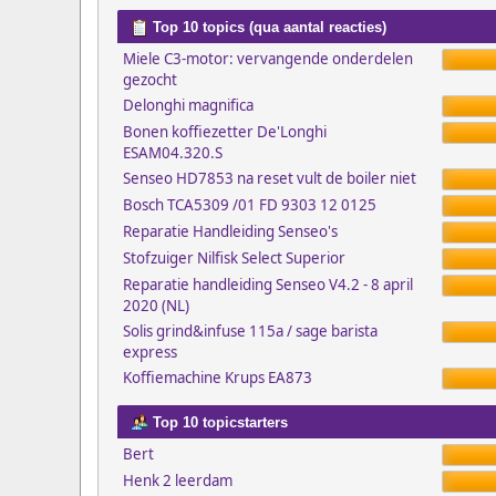
Top 10 topics (qua aantal reacties)
Miele C3-motor: vervangende onderdelen
gezocht
Delonghi magnifica
Bonen koffiezetter De'Longhi
ESAM04.320.S
Senseo HD7853 na reset vult de boiler niet
Bosch TCA5309 /01 FD 9303 12 0125
Reparatie Handleiding Senseo's
Stofzuiger Nilfisk Select Superior
Reparatie handleiding Senseo V4.2 - 8 april
2020 (NL)
Solis grind&infuse 115a / sage barista
express
Koffiemachine Krups EA873
Top 10 topicstarters
Bert
Henk 2 leerdam