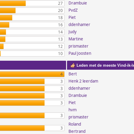
Drambuie
27
PvdZ
20
Piet
18
ddenhamer
16
Judy
14
Martine
13
prismaster
12
Paul Joosten
10
Leden met de meeste Vind-ik-l
Bert
4
Henk 2 leerdam
3
ddenhamer
3
Drambuie
3
Piet
3
hvm
3
prismaster
Roland
3
Bertrand