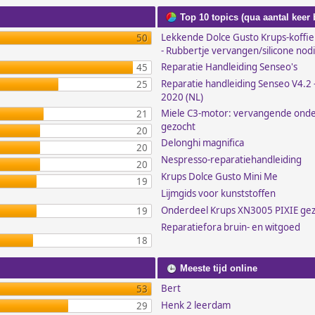
Top 10 topics (qua aantal keer
Lekkende Dolce Gusto Krups-koffi
50
- Rubbertje vervangen/silicone nod
Reparatie Handleiding Senseo's
45
Reparatie handleiding Senseo V4.2 -
25
2020 (NL)
Miele C3-motor: vervangende ond
21
gezocht
20
Delonghi magnifica
20
Nespresso-reparatiehandleiding
20
Krups Dolce Gusto Mini Me
19
Lijmgids voor kunststoffen
Onderdeel Krups XN3005 PIXIE ge
19
Reparatiefora bruin- en witgoed
18
Meeste tijd online
Bert
53
Henk 2 leerdam
29