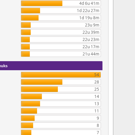
4d 6u 41m
1d 22u 27m
1d 19u 8m
23u 9m
22u 39m
22u 23m
22u 17m
21u 44m
euks
54
28
25
14
13
11
9
8
7