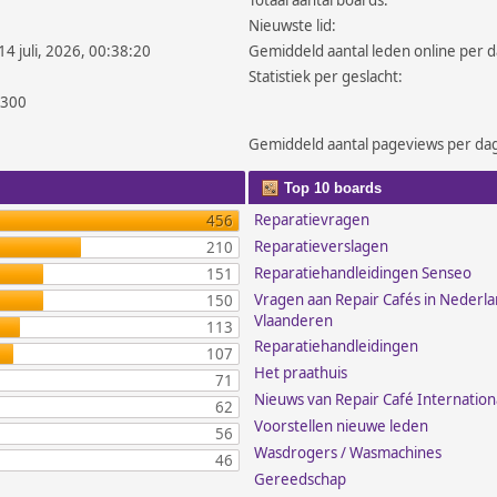
Totaal aantal boards:
Nieuwste lid:
14 juli, 2026, 00:38:20
Gemiddeld aantal leden online per d
Statistiek per geslacht:
.300
Gemiddeld aantal pageviews per da
Top 10 boards
Reparatievragen
456
Reparatieverslagen
210
Reparatiehandleidingen Senseo
151
Vragen aan Repair Cafés in Nederl
150
Vlaanderen
113
Reparatiehandleidingen
107
Het praathuis
71
Nieuws van Repair Café Internation
62
Voorstellen nieuwe leden
56
Wasdrogers / Wasmachines
46
Gereedschap