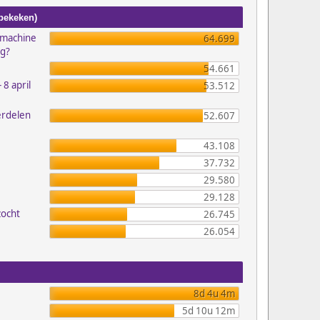
 bekeken)
emachine
64.699
ig?
54.661
 8 april
53.512
erdelen
52.607
43.108
37.732
29.580
29.128
zocht
26.745
26.054
8d 4u 4m
5d 10u 12m