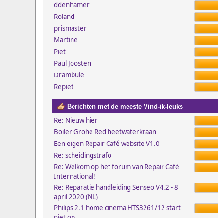
ddenhamer
Roland
prismaster
Martine
Piet
Paul Joosten
Drambuie
Repiet
Berichten met de meeste Vind-ik-leuks
Re: Nieuw hier
Boiler Grohe Red heetwaterkraan
Een eigen Repair Café website V1.0
Re: scheidingstrafo
Re: Welkom op het forum van Repair Café
International!
Re: Reparatie handleiding Senseo V4.2 - 8
april 2020 (NL)
Philips 2.1 home cinema HTS3261/12 start
niet op