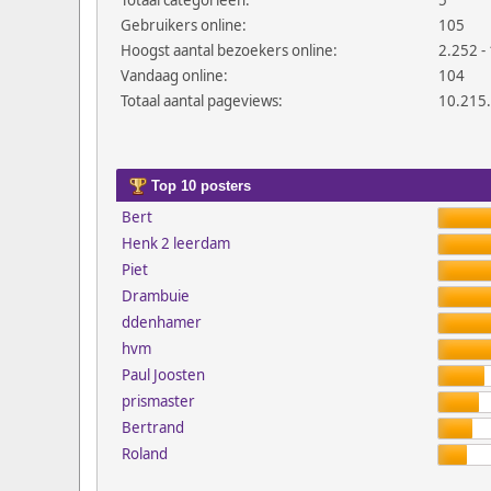
Totaal categorieën:
5
Gebruikers online:
105
Hoogst aantal bezoekers online:
2.252 - 
Vandaag online:
104
Totaal aantal pageviews:
10.215
Top 10 posters
Bert
Henk 2 leerdam
Piet
Drambuie
ddenhamer
hvm
Paul Joosten
prismaster
Bertrand
Roland