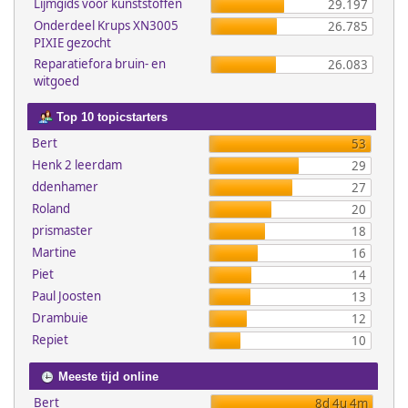
Lijmgids voor kunststoffen
29.197
Onderdeel Krups XN3005
26.785
PIXIE gezocht
Reparatiefora bruin- en
26.083
witgoed
Top 10 topicstarters
Bert
53
Henk 2 leerdam
29
ddenhamer
27
Roland
20
prismaster
18
Martine
16
Piet
14
Paul Joosten
13
Drambuie
12
Repiet
10
Meeste tijd online
Bert
8d 4u 4m