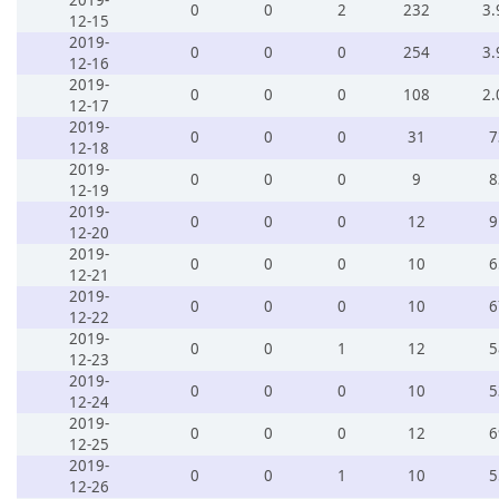
2019-
0
0
2
232
3.
12-15
2019-
0
0
0
254
3.
12-16
2019-
0
0
0
108
2.
12-17
2019-
0
0
0
31
7
12-18
2019-
0
0
0
9
8
12-19
2019-
0
0
0
12
9
12-20
2019-
0
0
0
10
6
12-21
2019-
0
0
0
10
6
12-22
2019-
0
0
1
12
5
12-23
2019-
0
0
0
10
5
12-24
2019-
0
0
0
12
6
12-25
2019-
0
0
1
10
5
12-26