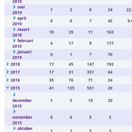
2019
mei
1
2
8
24
22
2019
april
0
0
7
45
9.
2019
maart
10
29
11
163
2019
februari
4
17
9
177
2019
januari
0
1
7
70
2019
2018
17
45
147
192
2017
17
31
357
64
2016
35
76
71
24
2015
41
125
551
29
december
1
5
19
20
2015
november
0
0
5
5
2015
oktober
1
2
3
3