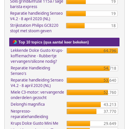
Solis grind&infuse 115a / sage
19
barista express
Reparatie handleiding Senseo
19
V4.2 - 8 april 2020 (NL)
Strijkstation Philips GC8220
18
stopt met stoom geven
Top 10 topics (qua aantal keer bekeken)
Lekkende Dolce Gusto Krups-
64.796
koffiemachine - Rubbertje
vervangen/silicone nodig?
Reparatie Handleiding
54.718
Senseo's
Reparatie handleiding Senseo
53.640
V4.2 - 8 april 2020 (NL)
Miele C3-motor: vervangende
52.760
onderdelen gezocht
Delonghi magnifica
43.213
Nespresso-
37.770
reparatiehandleiding
Krups Dolce Gusto Mini Me
29.649