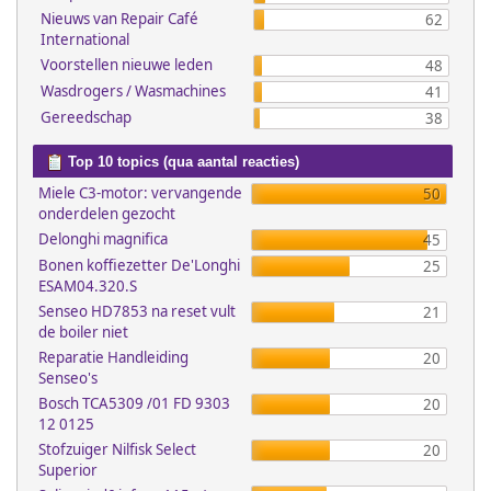
Nieuws van Repair Café
62
International
Voorstellen nieuwe leden
48
Wasdrogers / Wasmachines
41
Gereedschap
38
Top 10 topics (qua aantal reacties)
Miele C3-motor: vervangende
50
onderdelen gezocht
Delonghi magnifica
45
Bonen koffiezetter De'Longhi
25
ESAM04.320.S
Senseo HD7853 na reset vult
21
de boiler niet
Reparatie Handleiding
20
Senseo's
Bosch TCA5309 /01 FD 9303
20
12 0125
Stofzuiger Nilfisk Select
20
Superior