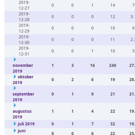
2019-
0
0
1
14
7
12-27
2019-
0
0
0
12
3.
12-28
2019-
0
0
0
10
6
12-29
2019-
0
0
0
11
2.
12-30
2019-
0
0
1
10
5
12-31
november
1
3
16
240
27
2019
oktober
0
2
6
19
28
2019
september
0
1
9
21
21
2019
augustus
1
1
4
22
19
2019
juli 2019
0
1
7
32
19
juni
0
0
6
22
25