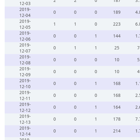
2
2
0
187
3.
12-03
2019-
0
0
0
189
4.
12-04
2019-
1
1
0
223
6.
12-05
2019-
0
0
1
144
1.
12-06
2019-
0
1
1
25
7
12-07
2019-
0
0
0
10
5
12-08
2019-
0
0
0
10
4
12-09
2019-
0
0
1
168
1.
12-10
2019-
0
0
0
168
2.
12-11
2019-
0
0
1
164
2.
12-12
2019-
0
0
1
178
7.
12-13
2019-
0
0
1
214
1.
12-14