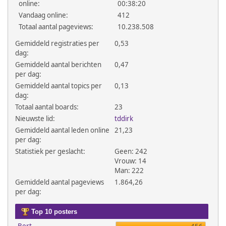
online:
00:38:20
Vandaag online:
412
Totaal aantal pageviews:
10.238.508
Gemiddeld registraties per
0,53
dag:
Gemiddeld aantal berichten
0,47
per dag:
Gemiddeld aantal topics per
0,13
dag:
Totaal aantal boards:
23
Nieuwste lid:
tddirk
Gemiddeld aantal leden online
21,23
per dag:
Statistiek per geslacht:
Geen: 242
Vrouw: 14
Man: 222
Gemiddeld aantal pageviews
1.864,26
per dag:
Top 10 posters