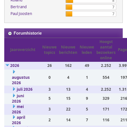
Roland
8
Bertrand
7
Paul Joosten
7
Forumhistorie
Hoogst
Nieuwe
Nieuwe
Nieuwe
aantal
Jaaroverzicht
Page
topics
berichten
leden
bezoekers
online
2026
26
162
49
2.252
3.99
augustus
0
4
1
554
197
2026
juli 2026
3
13
4
2.252
1.31
juni
5
15
9
329
216
2026
mei
3
22
5
171
172
2026
april
2
14
7
116
211
2026