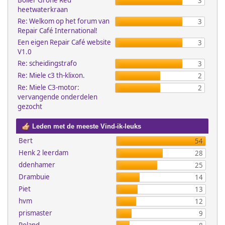
Boiler Grohe Red
3
heetwaterkraan
Re: Welkom op het forum van
3
Repair Café International!
Een eigen Repair Café website
3
V1.0
Re: scheidingstrafo
3
Re: Miele c3 th-klixon.
2
Re: Miele C3-motor:
2
vervangende onderdelen
gezocht
Leden met de meeste Vind-ik-leuks
Bert
54
Henk 2 leerdam
28
ddenhamer
25
Drambuie
14
Piet
13
hvm
12
prismaster
9