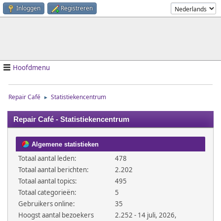
Inloggen
Registreren
Hoofdmenu
Repair Café
Statistiekencentrum
►
Repair Café - Statistiekencentrum
Algemene statistieken
Totaal aantal leden:
478
Totaal aantal berichten:
2.202
Totaal aantal topics:
495
Totaal categorieën:
5
Gebruikers online:
35
Hoogst aantal bezoekers
2.252 - 14 juli, 2026,