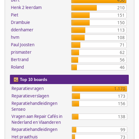
Bert
456
Henk 2 leerdam
210
Piet
151
Drambuie
150
ddenhamer
113
hvm
108
Paul Joosten
71
prismaster
62
Bertrand
56
Roland
46
Top 10 boards
Reparatievragen
1.170
Reparatieverslagen
173
Reparatiehandleidingen
156
Senseo
Vragen aan Repair Cafés in
138
Nederland en Vlaanderen
Reparatiehandleidingen
99
Het praathuis
73