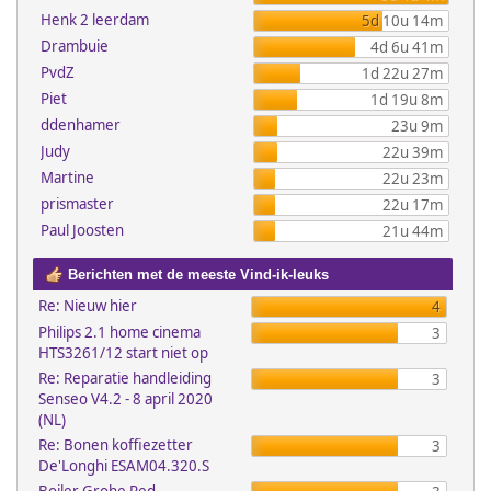
Henk 2 leerdam
5d 10u 14m
Drambuie
4d 6u 41m
PvdZ
1d 22u 27m
Piet
1d 19u 8m
ddenhamer
23u 9m
Judy
22u 39m
Martine
22u 23m
prismaster
22u 17m
Paul Joosten
21u 44m
Berichten met de meeste Vind-ik-leuks
Re: Nieuw hier
4
Philips 2.1 home cinema
3
HTS3261/12 start niet op
Re: Reparatie handleiding
3
Senseo V4.2 - 8 april 2020
(NL)
Re: Bonen koffiezetter
3
De'Longhi ESAM04.320.S