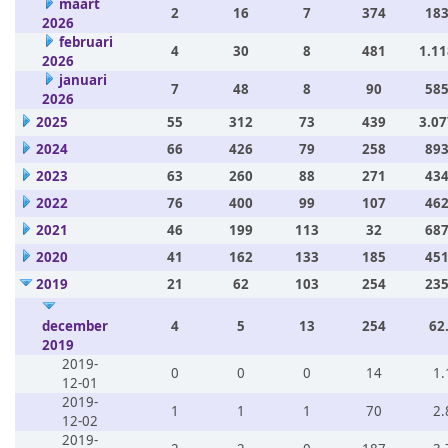
maart
2
16
7
374
183
2026
februari
4
30
8
481
1.11
2026
januari
7
48
8
90
585
2026
2025
55
312
73
439
3.07
2024
66
426
79
258
893
2023
63
260
88
271
434
2022
76
400
99
107
462
2021
46
199
113
32
687
2020
41
162
133
185
451
2019
21
62
103
254
235
december
4
5
13
254
62
2019
2019-
0
0
0
14
1.
12-01
2019-
1
1
1
70
2.
12-02
2019-