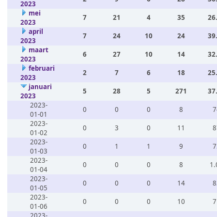
2023
mei
7
21
4
35
26
2023
april
7
24
10
24
39
2023
maart
6
27
10
14
32
2023
februari
2
7
6
18
25
2023
januari
5
28
5
271
37
2023
2023-
0
0
0
8
7
01-01
2023-
0
3
0
11
8
01-02
2023-
0
1
1
9
7
01-03
2023-
0
0
0
8
1.
01-04
2023-
0
0
0
14
8
01-05
2023-
0
0
0
10
7
01-06
2023-