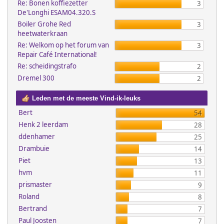
Re: Bonen koffiezetter
3
De'Longhi ESAM04.320.S
Boiler Grohe Red
3
heetwaterkraan
Re: Welkom op het forum van
3
Repair Café International!
Re: scheidingstrafo
2
Dremel 300
2
Leden met de meeste Vind-ik-leuks
Bert
54
Henk 2 leerdam
28
ddenhamer
25
Drambuie
14
Piet
13
hvm
11
prismaster
9
Roland
8
Bertrand
7
Paul Joosten
7