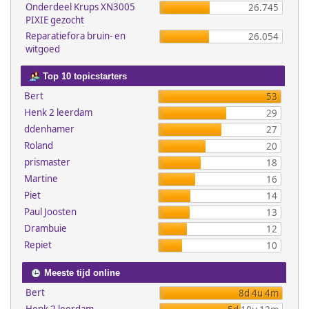
Onderdeel Krups XN3005
26.745
PIXIE gezocht
Reparatiefora bruin- en
26.054
witgoed
Top 10 topicstarters
Bert
53
Henk 2 leerdam
29
ddenhamer
27
Roland
20
prismaster
18
Martine
16
Piet
14
Paul Joosten
13
Drambuie
12
Repiet
10
Meeste tijd online
Bert
8d 4u 4m