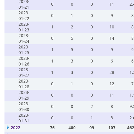
2023-
0
0
0
11
2.
01-21
2023-
0
1
0
9
8
01-22
2023-
1
2
0
10
8
01-23
2023-
0
5
0
14
8
01-24
2023-
1
5
0
9
9
01-25
2023-
1
3
0
6
6
01-26
2023-
1
3
0
28
1.
01-27
2023-
0
1
0
12
7
01-28
2023-
0
0
0
11
1.
01-29
2023-
0
0
2
8
9.
01-30
2023-
0
0
1
8
2.
01-31
2022
76
400
99
107
462