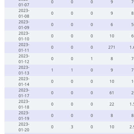
0
0
0
9
7
01-07
2023-
0
0
0
9
8
01-08
2023-
0
0
0
6
5
01-09
2023-
0
0
0
10
6
01-10
2023-
0
0
0
271
1.
01-11
2023-
0
0
1
8
7
01-12
2023-
1
1
0
9
7
01-13
2023-
0
0
0
10
1
01-14
2023-
0
0
0
61
2
01-17
2023-
0
0
0
22
1.
01-18
2023-
0
0
0
8
8
01-19
2023-
0
3
0
10
2.
01-20