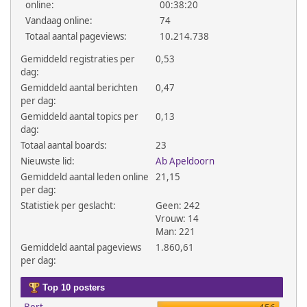
online:
00:38:20
Vandaag online:
74
Totaal aantal pageviews:
10.214.738
Gemiddeld registraties per
0,53
dag:
Gemiddeld aantal berichten
0,47
per dag:
Gemiddeld aantal topics per
0,13
dag:
Totaal aantal boards:
23
Nieuwste lid:
Ab Apeldoorn
Gemiddeld aantal leden online
21,15
per dag:
Statistiek per geslacht:
Geen: 242
Vrouw: 14
Man: 221
Gemiddeld aantal pageviews
1.860,61
per dag:
Top 10 posters