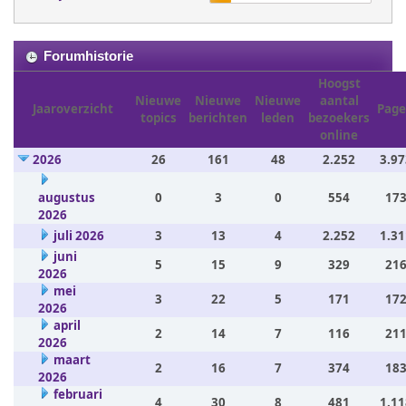
Forumhistorie
Hoogst
Nieuwe
Nieuwe
Nieuwe
aantal
Jaaroverzicht
Page
topics
berichten
leden
bezoekers
online
2026
26
161
48
2.252
3.97
augustus
0
3
0
554
173
2026
juli 2026
3
13
4
2.252
1.31
juni
5
15
9
329
216
2026
mei
3
22
5
171
172
2026
april
2
14
7
116
211
2026
maart
2
16
7
374
183
2026
februari
4
30
8
481
1.11