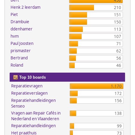
Bert
456
Henk 2 leerdam
210
Piet
151
Drambuie
150
ddenhamer
113
hvm
107
Paul Joosten
71
prismaster
62
Bertrand
56
Roland
46
Top 10 boards
Reparatievragen
1.170
Reparatieverslagen
172
Reparatiehandleidingen
156
Senseo
Vragen aan Repair Cafés in
138
Nederland en Vlaanderen
Reparatiehandleidingen
99
Het praathuis
73