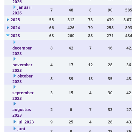
2026
januari
7
48
8
90
585
2026
2025
55
312
73
439
3.07
2024
66
426
79
258
893
2023
63
260
88
271
434
december
8
42
7
16
42
2023
november
4
17
12
28
36
2023
oktober
8
39
13
35
43
2023
september
3
15
4
30
42
2023
augustus
2
6
7
33
27
2023
juli 2023
9
25
4
28
43
juni
2
9
6
28
36