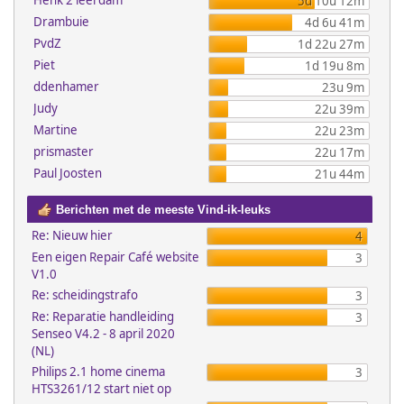
Henk 2 leerdam
5d 10u 12m
Drambuie
4d 6u 41m
PvdZ
1d 22u 27m
Piet
1d 19u 8m
ddenhamer
23u 9m
Judy
22u 39m
Martine
22u 23m
prismaster
22u 17m
Paul Joosten
21u 44m
Berichten met de meeste Vind-ik-leuks
Re: Nieuw hier
4
Een eigen Repair Café website
3
V1.0
Re: scheidingstrafo
3
Re: Reparatie handleiding
3
Senseo V4.2 - 8 april 2020
(NL)
Philips 2.1 home cinema
3
HTS3261/12 start niet op