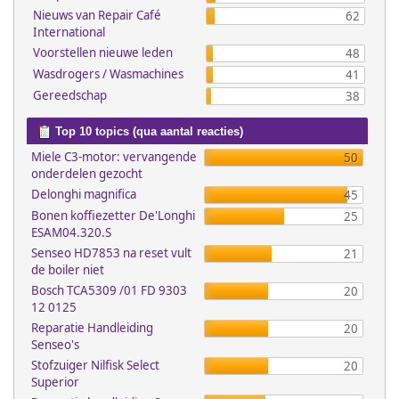
Nieuws van Repair Café
62
International
Voorstellen nieuwe leden
48
Wasdrogers / Wasmachines
41
Gereedschap
38
Top 10 topics (qua aantal reacties)
Miele C3-motor: vervangende
50
onderdelen gezocht
Delonghi magnifica
45
Bonen koffiezetter De'Longhi
25
ESAM04.320.S
Senseo HD7853 na reset vult
21
de boiler niet
Bosch TCA5309 /01 FD 9303
20
12 0125
Reparatie Handleiding
20
Senseo's
Stofzuiger Nilfisk Select
20
Superior