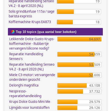
Reparatie handleiding Senseo
19
V4.2 - 8 april 2020 (NL)
Solis grind&infuse 115a / sage
19
barista express
Koffiemachine Krups EA873
18
Top 10 topics (qua aantal keer bekeken)
Lekkende Dolce Gusto Krups-
64.697
koffiemachine - Rubbertje
vervangen/silicone nodig?
Reparatie Handleiding
54.659
Senseo's
Reparatie handleiding Senseo
53.509
V4.2 - 8 april 2020 (NL)
Miele C3-motor: vervangende
52.606
onderdelen gezocht
Delonghi magnifica
43.108
Nespresso-
37.732
reparatiehandleiding
Krups Dolce Gusto Mini Me
29.579
Lijmgids voor kunststoffen
29.126