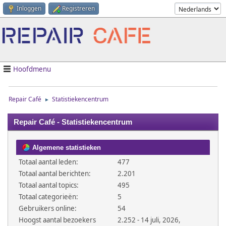
Inloggen
Registreren
Hoofdmenu
Repair Café
Statistiekencentrum
►
Repair Café - Statistiekencentrum
Algemene statistieken
Totaal aantal leden:
477
Totaal aantal berichten:
2.201
Totaal aantal topics:
495
Totaal categorieën:
5
Gebruikers online:
54
Hoogst aantal bezoekers
2.252 - 14 juli, 2026,