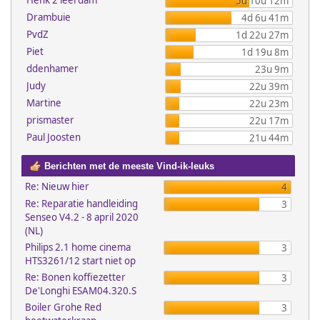
Henk 2 leerdam
5d 10u 12m
Drambuie
4d 6u 41m
PvdZ
1d 22u 27m
Piet
1d 19u 8m
ddenhamer
23u 9m
Judy
22u 39m
Martine
22u 23m
prismaster
22u 17m
Paul Joosten
21u 44m
Berichten met de meeste Vind-ik-leuks
Re: Nieuw hier
4
Re: Reparatie handleiding
3
Senseo V4.2 - 8 april 2020
(NL)
Philips 2.1 home cinema
3
HTS3261/12 start niet op
Re: Bonen koffiezetter
3
De'Longhi ESAM04.320.S
Boiler Grohe Red
3