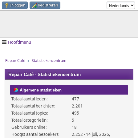
Inloggen
Registreren
Hoofdmenu
Repair Café
Statistiekencentrum
►
Repair Café - Statistiekencentrum
Algemene statistieken
Totaal aantal leden:
477
Totaal aantal berichten:
2.201
Totaal aantal topics:
495
Totaal categorieën:
5
Gebruikers online:
18
Hoogst aantal bezoekers
2.252 - 14 juli, 2026,