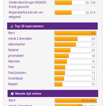
Onderdeel Krups XN3005
26.748
PIXIE gezocht
Reparatiefora bruin- en
26.054
witgoed
Top 10 topicstarters
Bert
53
Henk 2 leerdam
29
ddenhamer
27
Roland
20
prismaster
18
Martine
16
Piet
14
Paul Joosten
13
Drambuie
12
Repiet
10
Meeste tijd online
Bert
8d 4u 4m