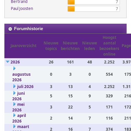
Bertrand
7
Paul Joosten
7
Forumhistorie
Hoogst
Nieuwe
Nieuwe
Nieuwe
aantal
Jaaroverzicht
Page
topics
berichten
leden
bezoekers
online
2026
26
161
48
2.252
3.97
augustus
0
3
0
554
175
2026
juli 2026
3
13
4
2.252
1.31
juni
5
15
9
329
216
2026
mei
3
22
5
171
172
2026
april
2
14
7
116
211
2026
maart
2
16
7
374
183