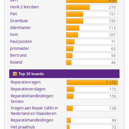
Bert
456
Henk 2 leerdam
210
Piet
151
Drambuie
150
ddenhamer
113
hvm
107
Paul Joosten
71
prismaster
62
Bertrand
56
Roland
46
Top 10 boards
Reparatievragen
1.170
Reparatieverslagen
172
Reparatiehandleidingen
156
Senseo
Vragen aan Repair Cafés in
138
Nederland en Vlaanderen
Reparatiehandleidingen
99
Het praathuis
73