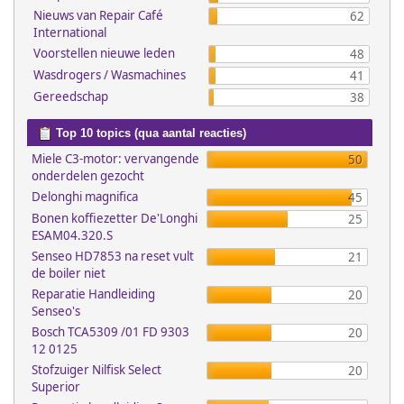
Nieuws van Repair Café
62
International
Voorstellen nieuwe leden
48
Wasdrogers / Wasmachines
41
Gereedschap
38
Top 10 topics (qua aantal reacties)
Miele C3-motor: vervangende
50
onderdelen gezocht
Delonghi magnifica
45
Bonen koffiezetter De'Longhi
25
ESAM04.320.S
Senseo HD7853 na reset vult
21
de boiler niet
Reparatie Handleiding
20
Senseo's
Bosch TCA5309 /01 FD 9303
20
12 0125
Stofzuiger Nilfisk Select
20
Superior