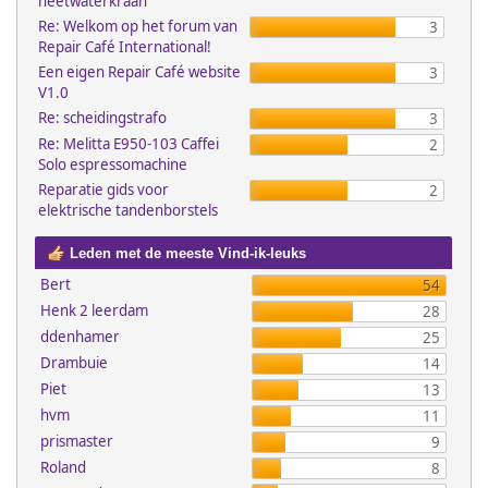
heetwaterkraan
Re: Welkom op het forum van
3
Repair Café International!
Een eigen Repair Café website
3
V1.0
Re: scheidingstrafo
3
Re: Melitta E950-103 Caffei
2
Solo espressomachine
Reparatie gids voor
2
elektrische tandenborstels
Leden met de meeste Vind-ik-leuks
Bert
54
Henk 2 leerdam
28
ddenhamer
25
Drambuie
14
Piet
13
hvm
11
prismaster
9
Roland
8