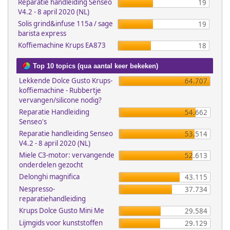
Reparatie handleiding Senseo
19
V4.2 - 8 april 2020 (NL)
Solis grind&infuse 115a / sage
19
barista express
Koffiemachine Krups EA873
18
Top 10 topics (qua aantal keer bekeken)
Lekkende Dolce Gusto Krups-
64.707
koffiemachine - Rubbertje
vervangen/silicone nodig?
Reparatie Handleiding
54.662
Senseo's
Reparatie handleiding Senseo
53.514
V4.2 - 8 april 2020 (NL)
Miele C3-motor: vervangende
52.613
onderdelen gezocht
Delonghi magnifica
43.115
Nespresso-
37.734
reparatiehandleiding
Krups Dolce Gusto Mini Me
29.584
Lijmgids voor kunststoffen
29.129