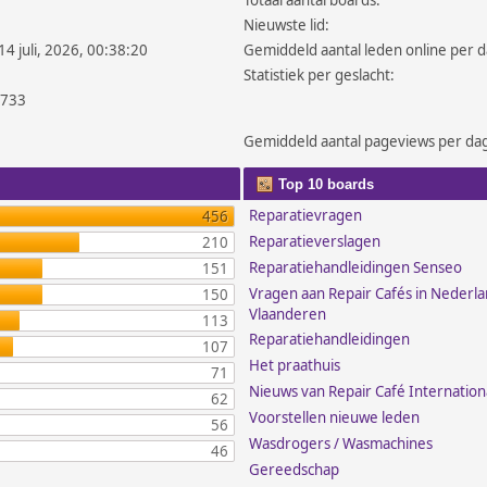
Totaal aantal boards:
Nieuwste lid:
14 juli, 2026, 00:38:20
Gemiddeld aantal leden online per d
Statistiek per geslacht:
.733
Gemiddeld aantal pageviews per da
Top 10 boards
Reparatievragen
456
Reparatieverslagen
210
Reparatiehandleidingen Senseo
151
Vragen aan Repair Cafés in Nederl
150
Vlaanderen
113
Reparatiehandleidingen
107
Het praathuis
71
Nieuws van Repair Café Internation
62
Voorstellen nieuwe leden
56
Wasdrogers / Wasmachines
46
Gereedschap