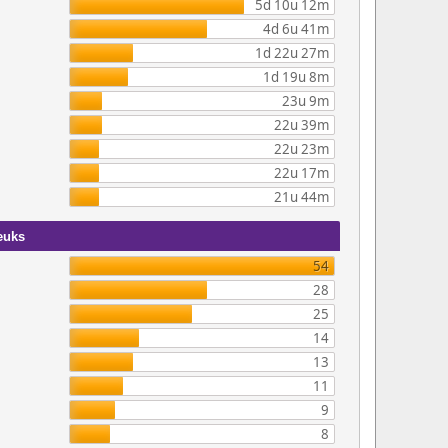
5d 10u 12m
4d 6u 41m
1d 22u 27m
1d 19u 8m
23u 9m
22u 39m
22u 23m
22u 17m
21u 44m
euks
54
28
25
14
13
11
9
8