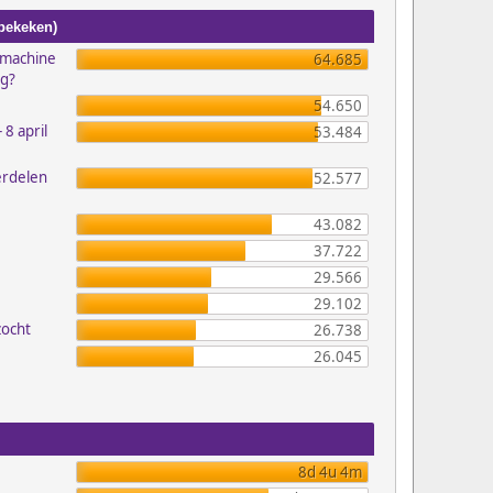
 bekeken)
emachine
64.685
ig?
54.650
 8 april
53.484
erdelen
52.577
43.082
37.722
29.566
29.102
zocht
26.738
26.045
8d 4u 4m