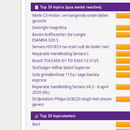
Top 10 topics (qua aantal reacties)
Miele C3-motor: vervangende onderdelen
gezocht
Delonghi magnifica
Bonen koffiezetter De'Longhi
ESAM04.320.S
Senseo HD7853 na reset vult de boiler niet
Reparatie Handleiding Senseo's
Bosch TCA5309 /01 FD 9303 12 0125
Stofzuiger Nilfisk Select Superior
Solis grind&infuse 115a / sage barista
express
Reparatie handleiding Senseo V4.2 - 8 april
2020 (NL)
Strijkstation Philips GC8220 stopt met stoom
geven
Top 10 topicstarters
Bert