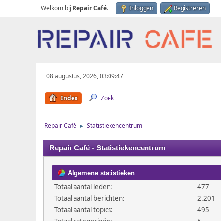
Welkom bij
Repair Café
.
Inloggen
Registreren
08 augustus, 2026, 03:09:47
Index
Zoek
Repair Café
Statistiekencentrum
►
Repair Café - Statistiekencentrum
Algemene statistieken
Totaal aantal leden:
477
Totaal aantal berichten:
2.201
Totaal aantal topics:
495