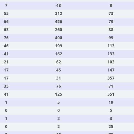
7
48
8
55
312
73
66
426
79
63
260
88
76
400
99
46
199
113
41
162
133
21
62
103
17
45
147
17
31
357
35
76
71
41
125
551
1
5
19
0
0
5
1
2
3
0
2
25