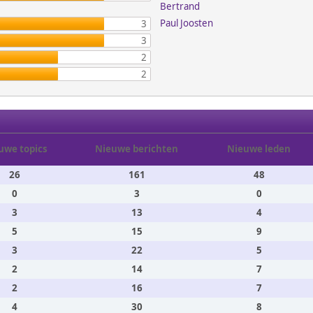
Bertrand
Paul Joosten
3
3
2
2
uwe topics
Nieuwe berichten
Nieuwe leden
26
161
48
0
3
0
3
13
4
5
15
9
3
22
5
2
14
7
2
16
7
4
30
8