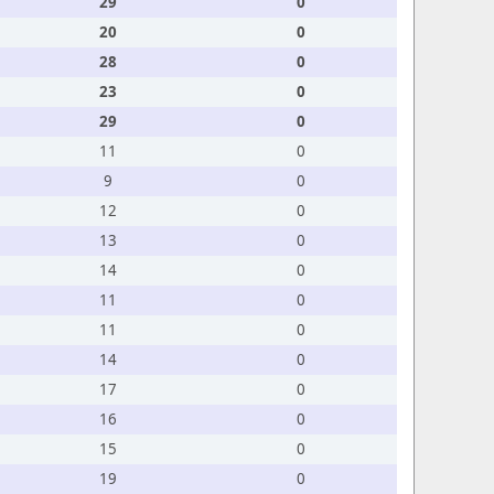
29
0
20
0
28
0
23
0
29
0
11
0
9
0
12
0
13
0
14
0
11
0
11
0
14
0
17
0
16
0
15
0
19
0