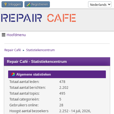
Inloggen
Registreren
Hoofdmenu
Repair Café
Statistiekencentrum
►
Repair Café - Statistiekencentrum
Algemene statistieken
Totaal aantal leden:
478
Totaal aantal berichten:
2.202
Totaal aantal topics:
495
Totaal categorieën:
5
Gebruikers online:
28
Hoogst aantal bezoekers
2.252 - 14 juli, 2026,