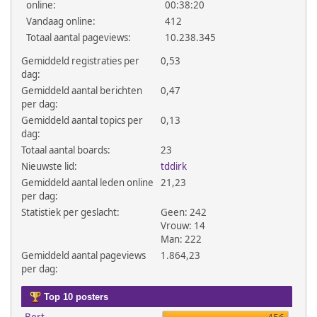
online:
00:38:20
Vandaag online:
412
Totaal aantal pageviews:
10.238.345
Gemiddeld registraties per
0,53
dag:
Gemiddeld aantal berichten
0,47
per dag:
Gemiddeld aantal topics per
0,13
dag:
Totaal aantal boards:
23
Nieuwste lid:
tddirk
Gemiddeld aantal leden online
21,23
per dag:
Statistiek per geslacht:
Geen: 242
Vrouw: 14
Man: 222
Gemiddeld aantal pageviews
1.864,23
per dag:
Top 10 posters