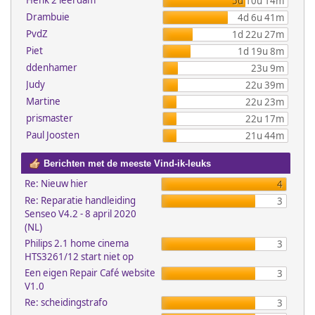
Henk 2 leerdam
5d 10u 14m
Drambuie
4d 6u 41m
PvdZ
1d 22u 27m
Piet
1d 19u 8m
ddenhamer
23u 9m
Judy
22u 39m
Martine
22u 23m
prismaster
22u 17m
Paul Joosten
21u 44m
Berichten met de meeste Vind-ik-leuks
Re: Nieuw hier
4
Re: Reparatie handleiding
3
Senseo V4.2 - 8 april 2020
(NL)
Philips 2.1 home cinema
3
HTS3261/12 start niet op
Een eigen Repair Café website
3
V1.0
Re: scheidingstrafo
3