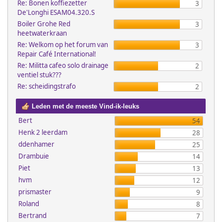
Re: Bonen koffiezetter
3
De'Longhi ESAM04.320.S
Boiler Grohe Red
3
heetwaterkraan
Re: Welkom op het forum van
3
Repair Café International!
Re: Militta cafeo solo drainage
2
ventiel stuk???
Re: scheidingstrafo
2
Leden met de meeste Vind-ik-leuks
Bert
54
Henk 2 leerdam
28
ddenhamer
25
Drambuie
14
Piet
13
hvm
12
prismaster
9
Roland
8
Bertrand
7