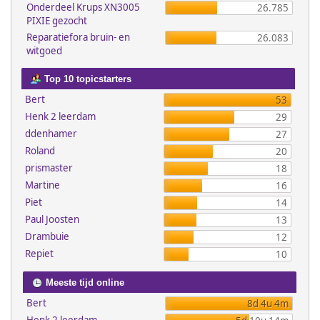
Onderdeel Krups XN3005
26.785
PIXIE gezocht
Reparatiefora bruin- en
26.083
witgoed
Top 10 topicstarters
Bert
53
Henk 2 leerdam
29
ddenhamer
27
Roland
20
prismaster
18
Martine
16
Piet
14
Paul Joosten
13
Drambuie
12
Repiet
10
Meeste tijd online
Bert
8d 4u 4m