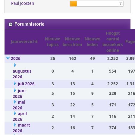
Paul Joosten
7
Forumhistorie
Hoogst
Nieuwe
Nieuwe
Nieuwe
aantal
Jaaroverzicht
Page
topics
berichten
leden
bezoekers
online
2026
26
162
49
2.252
3.99
augustus
0
4
1
554
197
2026
juli 2026
3
13
4
2.252
1.31
juni
5
15
9
329
216
2026
mei
3
22
5
171
172
2026
april
2
14
7
116
211
2026
maart
2
16
7
374
183
2026