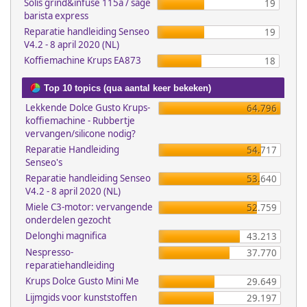
Solis grind&infuse 115a / sage
19
barista express
Reparatie handleiding Senseo
19
V4.2 - 8 april 2020 (NL)
Koffiemachine Krups EA873
18
Top 10 topics (qua aantal keer bekeken)
Lekkende Dolce Gusto Krups-
64.796
koffiemachine - Rubbertje
vervangen/silicone nodig?
Reparatie Handleiding
54.717
Senseo's
Reparatie handleiding Senseo
53.640
V4.2 - 8 april 2020 (NL)
Miele C3-motor: vervangende
52.759
onderdelen gezocht
Delonghi magnifica
43.213
Nespresso-
37.770
reparatiehandleiding
Krups Dolce Gusto Mini Me
29.649
Lijmgids voor kunststoffen
29.197