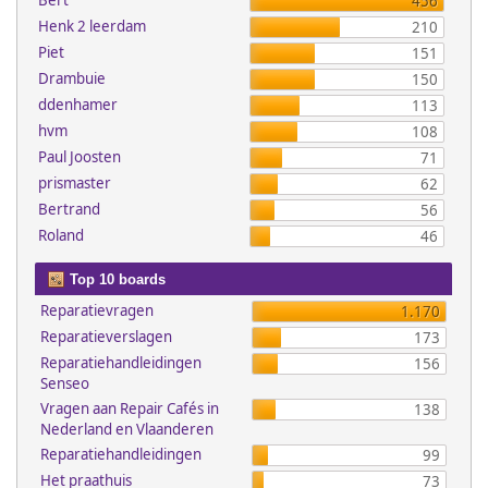
Bert
456
Henk 2 leerdam
210
Piet
151
Drambuie
150
ddenhamer
113
hvm
108
Paul Joosten
71
prismaster
62
Bertrand
56
Roland
46
Top 10 boards
Reparatievragen
1.170
Reparatieverslagen
173
Reparatiehandleidingen
156
Senseo
Vragen aan Repair Cafés in
138
Nederland en Vlaanderen
Reparatiehandleidingen
99
Het praathuis
73