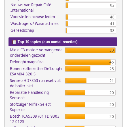
Nieuws van Repair Café
62
International
Voorstellen nieuwe leden
48
Wasdrogers / Wasmachines
41
Gereedschap
38
Top 10 topics (qua aantal reacties)
Miele C3-motor: vervangende
50
onderdelen gezocht
Delonghi magnifica
45
Bonen koffiezetter De'Longhi
25
ESAM04.320.S
Senseo HD7853 na reset vult
21
de boiler niet
Reparatie Handleiding
20
Senseo's
Stofzuiger Nilfisk Select
20
Superior
Bosch TCA5309 /01 FD 9303
20
12 0125