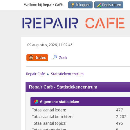
Welkom bij
Repair Café
.
Inloggen
Registreren
09 augustus, 2026, 11:02:45
Index
Zoek
Repair Café
Statistiekencentrum
►
Repair Café - Statistiekencentrum
Algemene statistieken
Totaal aantal leden:
477
Totaal aantal berichten:
2.202
Totaal aantal topics:
495