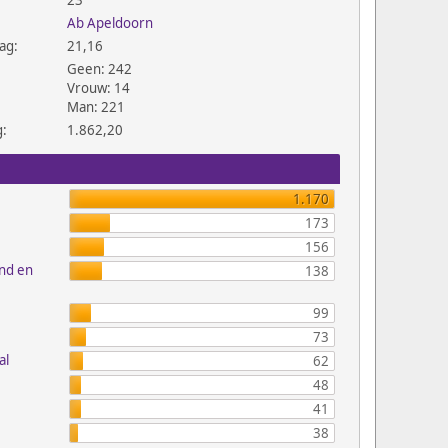
23
Ab Apeldoorn
ag:
21,16
Geen: 242
Vrouw: 14
Man: 221
g:
1.862,20
1.170
173
156
and en
138
99
73
al
62
48
41
38