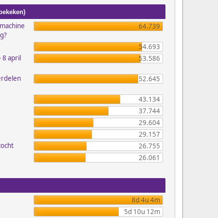
 bekeken)
emachine
64.739
ig?
54.693
 8 april
53.586
erdelen
52.645
43.134
37.744
29.604
29.157
zocht
26.755
26.061
8d 4u 4m
5d 10u 12m