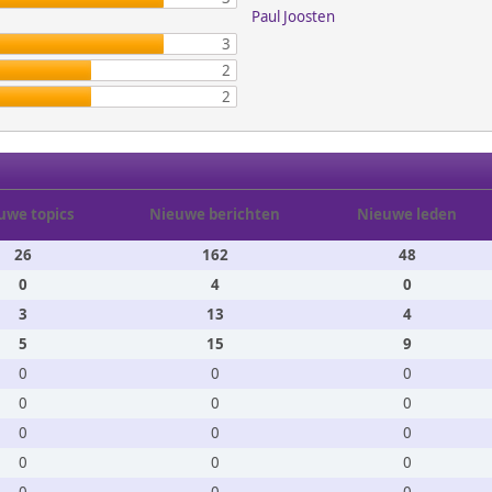
Paul Joosten
3
2
2
uwe topics
Nieuwe berichten
Nieuwe leden
26
162
48
0
4
0
3
13
4
5
15
9
0
0
0
0
0
0
0
0
0
0
0
0