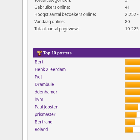
Totaal categorieën:
5
Gebruikers online:
41
Hoogst aantal bezoekers online:
2.252 - 
Vandaag online:
80
Totaal aantal pageviews:
10.225
Top 10 posters
Bert
Henk 2 leerdam
Piet
Drambuie
ddenhamer
hvm
Paul Joosten
prismaster
Bertrand
Roland