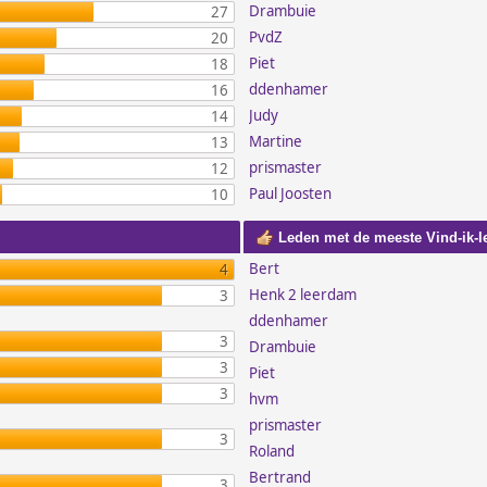
Drambuie
27
PvdZ
20
Piet
18
ddenhamer
16
Judy
14
Martine
13
prismaster
12
Paul Joosten
10
Leden met de meeste Vind-ik-l
Bert
4
Henk 2 leerdam
3
ddenhamer
3
Drambuie
3
Piet
3
hvm
prismaster
3
Roland
Bertrand
3