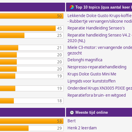
Top 10 topics (qua aantal keer
Lekkende Dolce Gusto Krups-koffi
50
- Rubbertje vervangen/silicone nod
Reparatie Handleiding Senseo's
45
Reparatie handleiding Senseo V4.2 -
25
2020 (NL)
Miele C3-motor: vervangende ond
21
gezocht
20
Delonghi magnifica
20
Nespresso-reparatiehandleiding
20
Krups Dolce Gusto Mini Me
19
Lijmgids voor kunststoffen
Onderdeel Krups XN3005 PIXIE ge
19
Reparatiefora bruin- en witgoed
18
Meeste tijd online
Bert
53
Henk 2 leerdam
29