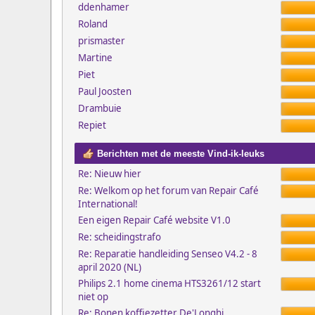
ddenhamer
Roland
prismaster
Martine
Piet
Paul Joosten
Drambuie
Repiet
Berichten met de meeste Vind-ik-leuks
Re: Nieuw hier
Re: Welkom op het forum van Repair Café
International!
Een eigen Repair Café website V1.0
Re: scheidingstrafo
Re: Reparatie handleiding Senseo V4.2 - 8
april 2020 (NL)
Philips 2.1 home cinema HTS3261/12 start
niet op
Re: Bonen koffiezetter De'Longhi