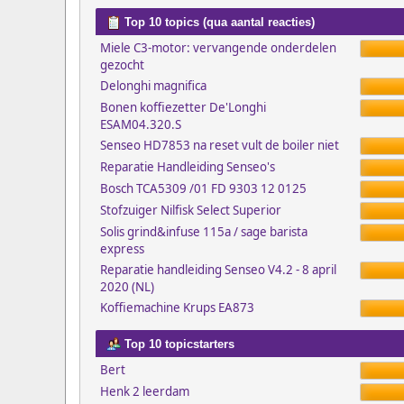
Top 10 topics (qua aantal reacties)
Miele C3-motor: vervangende onderdelen
gezocht
Delonghi magnifica
Bonen koffiezetter De'Longhi
ESAM04.320.S
Senseo HD7853 na reset vult de boiler niet
Reparatie Handleiding Senseo's
Bosch TCA5309 /01 FD 9303 12 0125
Stofzuiger Nilfisk Select Superior
Solis grind&infuse 115a / sage barista
express
Reparatie handleiding Senseo V4.2 - 8 april
2020 (NL)
Koffiemachine Krups EA873
Top 10 topicstarters
Bert
Henk 2 leerdam