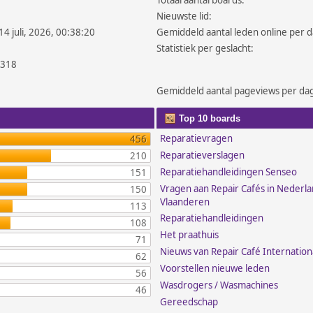
Totaal aantal boards:
Nieuwste lid:
14 juli, 2026, 00:38:20
Gemiddeld aantal leden online per d
Statistiek per geslacht:
.318
Gemiddeld aantal pageviews per da
Top 10 boards
Reparatievragen
456
Reparatieverslagen
210
Reparatiehandleidingen Senseo
151
Vragen aan Repair Cafés in Nederl
150
Vlaanderen
113
Reparatiehandleidingen
108
Het praathuis
71
Nieuws van Repair Café Internation
62
Voorstellen nieuwe leden
56
Wasdrogers / Wasmachines
46
Gereedschap