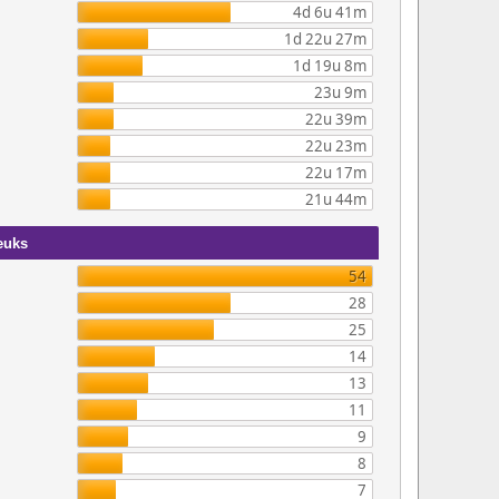
4d 6u 41m
1d 22u 27m
1d 19u 8m
23u 9m
22u 39m
22u 23m
22u 17m
21u 44m
euks
54
28
25
14
13
11
9
8
7