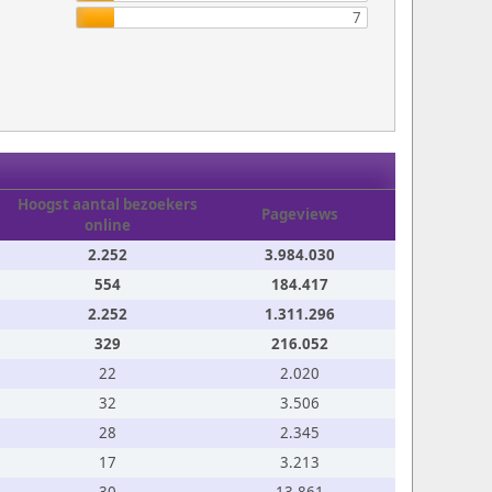
7
Hoogst aantal bezoekers
Pageviews
online
2.252
3.984.030
554
184.417
2.252
1.311.296
329
216.052
22
2.020
32
3.506
28
2.345
17
3.213