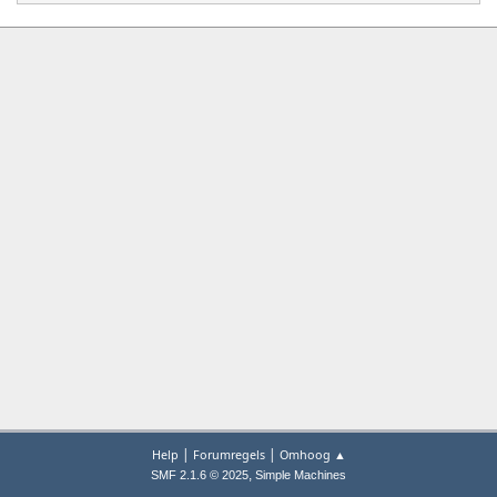
|
|
Help
Forumregels
Omhoog ▲
,
SMF 2.1.6 © 2025
Simple Machines