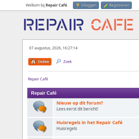
Welkom bij
Repair Café
.
Inloggen
Registreren
07 augustus, 2026, 16:27:14
Index
Zoek
Repair Café
Repair Café
Nieuw op dit forum?
Lees eerst dit bericht!
Huisregels in het Repair Café
Huisregels