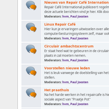
Nieuws van Repair Café Internation
Repair Café International publiceert regel
deze actuele berichten vind je hier. Klik doo
Moderators:
hvm
,
Paul Joosten
Linux Repair Café
Hier kun je ervaringen uitwisselen over al
computerbesturingssysteem zelf, maar ook 
Moderators:
hvm
,
Paul Joosten
Circulair ambachtscentrum
Er staat heel wat te gebeuren in de circula
plaats in zal moeten nemen.
Moderators:
hvm
,
Paul Joosten
Voorstellen nieuwe leden
Het is leuk vanwege de doelstelling van het 
stellen.
Moderators:
hvm
,
Paul Joosten
Het praathuis
Na het harde werken in het repaircafe is h
sociale aspect van "Praatje Pot"
Moderators:
hvm
,
Paul Joosten