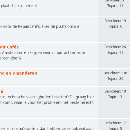
n
Berichten: 31
plaats hier je bericht.
Topics: 11
Berichten: 19
ok voor de Repaircafé's. Hier de plaats om die
Topics: 6
air Cafés
Berichten: 26
in Amsterdam en krijgen weinig opdrachten voor
Topics: 11
ieraan doen?
and en Vlaanderen
Berichten: 138
Topics: 20
fé
Berichten: 10
ere technische vaardigheden bezitten? Dit graag hier
Topics: 3
t komt, waar je voor het probleem het beste terecht
Berichten: 17
er je collega's weten, dan hebben zij er ook wat aan.
Topics: 8