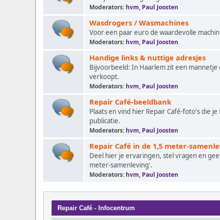
Moderators:
hvm
,
Paul Joosten
Wasdrogers / Wasmachines
Voor een paar euro de waardevolle machi
Moderators:
hvm
,
Paul Joosten
Handige links & nuttige adresjes
Bijvoorbeeld: In Haarlem zit een mannetje
verkoopt.
Moderators:
hvm
,
Paul Joosten
Repair Café-beeldbank
Plaats en vind hier Repair Café-foto's die 
publicatie.
Moderators:
hvm
,
Paul Joosten
Repair Café in de 1,5 meter-samenle
Deel hier je ervaringen, stel vragen en gee
meter-samenleving'.
Moderators:
hvm
,
Paul Joosten
Repair Café - Infocentrum