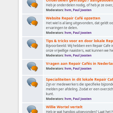
Onderdelen gevraagd / aangebode
Heb je onderdelen nodig, of heb je ze over, 
Moderators:
hvm
,
Paul Joosten
Website Repair Café opzetten
Het wiel is al lang uitgevonden, dat geldt o
ervaringen te delen.
Moderators:
hvm
,
Paul Joosten
Tips & tricks voor en door lokale Rep
Bijvoorbeeld: Wij hebben een Repair Cafe 
onze vrijwillige naaisters, wat kunnen we h
Moderators:
hvm
,
Paul Joosten
Vragen aan Repair Cafés in Nederl
Moderators:
hvm
,
Paul Joosten
Specialiteiten in dit lokale Repair Ca
Zijn er medewerkers die specifieke bijzond
melden per afdeling. Zodat er een overzich
kunt.
Moderators:
hvm
,
Paul Joosten
Willie Wortel vertelt
Heb je wat handigs uitgevonden? Laat het hi