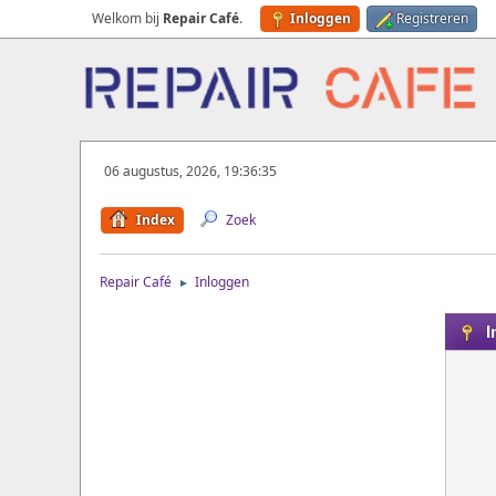
Welkom bij
Repair Café
.
Inloggen
Registreren
06 augustus, 2026, 19:36:35
Index
Zoek
Repair Café
Inloggen
►
I