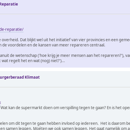
Reparatie
de-reparatie/
e overheid. Dat blijkt wel uit het initiatief van vier provincies en een 
an de voordelen en de kansen van meer repareren centraal.
anuit de wetenschap ('hoe krijg je meer mensen aan het repareren?'), vanu
wat regelt het en wat (nog) niet?')...
Burgerberaad Klimaat
x
zijn? Wat kan de supermarkt doen om verspilling tegen te gaan? En is het 
elen om dit tegen te gaan hebben invloed op iedereen. Het is daarom bel
een samen leggen. Moéten we ook samen leggen. Het gaat namelijk om all