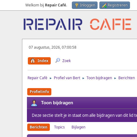
Welkom bij
Repair Café
.
Inloggen
Registreren
07 augustus, 2026, 07:00:58
Index
Zoek
Repair Café
Profiel van Bert
Toon bijdragen
Berichten
►
►
►
Profielinfo
Toon bijdragen
Deze sectie stelt je in staat om alle bijdragen van dit li
Berichten
Topics
Bijlagen