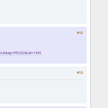
#12
ategorie&ag=995202&cat=1445
#13