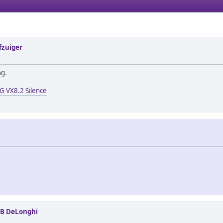
fzuiger
ng.
G VX8.2 Silence
0B DeLonghi