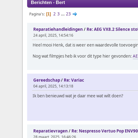
Berichten - Bert
2
3
...
23
Pagina's
1
Reparatiehandleidingen
/
Re: AEG VX8.2 Silence sto
24 april, 2025, 14:54:16
Heel mooi Henk, dat is weer een waardevolle toevoegi
Nog wat filmpjes heb ik voor dit type hier gevonden:
AE
Gereedschap
/
Re: Variac
04 april, 2025, 14:13:18
Ik ben benieuwd wat je daar mee wat wilt doen?
Reparatievragen
/
Re: Nespresso Vertuo Pop ENV9
28 maart, 2025, 16:46:26