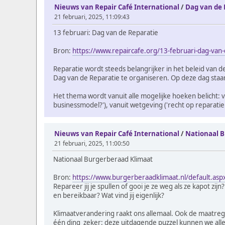
Nieuws van Repair Café International
/
Dag van de 
21 februari, 2025, 11:09:43
13 februari: Dag van de Reparatie
Bron:
https://www.repaircafe.org/13-februari-dag-van-
Reparatie wordt steeds belangrijker in het beleid van d
Dag van de Reparatie te organiseren. Op deze dag sta
Het thema wordt vanuit alle mogelijke hoeken belicht: v
businessmodel?'), vanuit wetgeving ('recht op reparatie: 
Nieuws van Repair Café International
/
Nationaal 
21 februari, 2025, 11:00:50
Nationaal Burgerberaad Klimaat
Bron:
https://www.burgerberaadklimaat.nl/default.asp
Repareer jij je spullen of gooi je ze weg als ze kapot 
en bereikbaar? Wat vind jij eigenlijk?
Klimaatverandering raakt ons allemaal. Ook de maatreg
één ding zeker: deze uitdagende puzzel kunnen we all