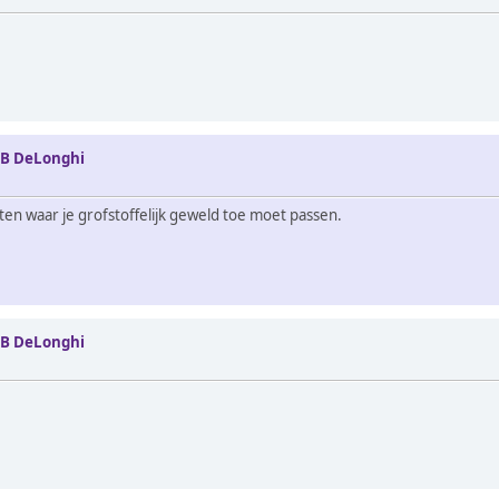
0B DeLonghi
eten waar je grofstoffelijk geweld toe moet passen.
0B DeLonghi