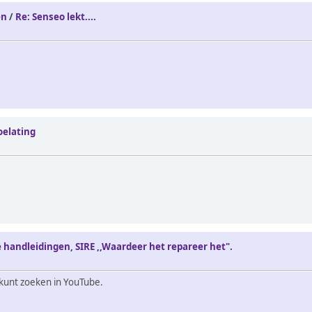
en
/
Re: Senseo lekt....
oelating
 handleidingen, SIRE ,,Waardeer het repareer het".
kunt zoeken in YouTube.