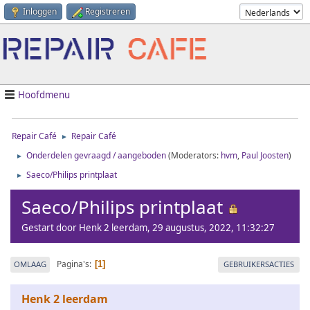
Inloggen
Registreren
Hoofdmenu
Repair Café
Repair Café
►
Onderdelen gevraagd / aangeboden
(Moderators:
hvm
,
Paul Joosten
)
►
Saeco/Philips printplaat
►
Saeco/Philips printplaat
Gestart door Henk 2 leerdam, 29 augustus, 2022, 11:32:27
Pagina's
OMLAAG
GEBRUIKERSACTIES
1
Henk 2 leerdam