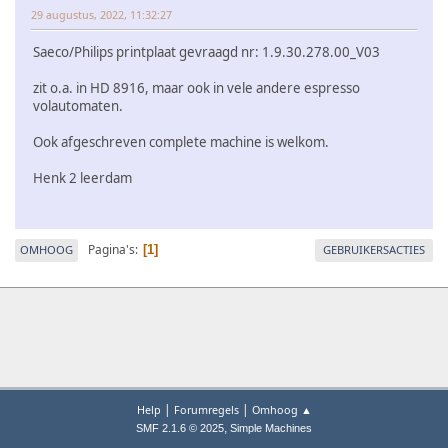
29 augustus, 2022, 11:32:27
Saeco/Philips printplaat gevraagd nr: 1.9.30.278.00_V03
zit o.a. in HD 8916, maar ook in vele andere espresso
volautomaten.
Ook afgeschreven complete machine is welkom.
Henk 2 leerdam
Pagina's
OMHOOG
GEBRUIKERSACTIES
1
|
|
Help
Forumregels
Omhoog ▲
,
SMF 2.1.6 © 2025
Simple Machines