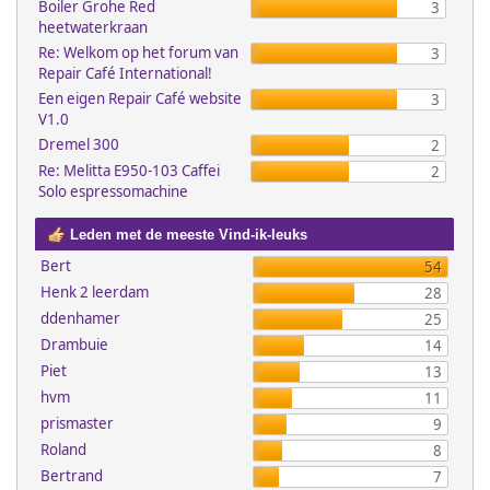
Boiler Grohe Red
3
heetwaterkraan
Re: Welkom op het forum van
3
Repair Café International!
Een eigen Repair Café website
3
V1.0
Dremel 300
2
Re: Melitta E950-103 Caffei
2
Solo espressomachine
Leden met de meeste Vind-ik-leuks
Bert
54
Henk 2 leerdam
28
ddenhamer
25
Drambuie
14
Piet
13
hvm
11
prismaster
9
Roland
8
Bertrand
7