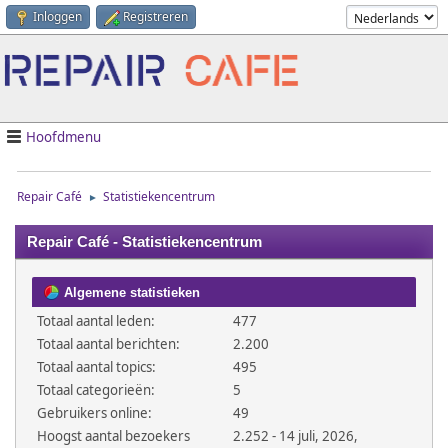
Inloggen
Registreren
Hoofdmenu
Repair Café
Statistiekencentrum
►
Repair Café - Statistiekencentrum
Algemene statistieken
Totaal aantal leden:
477
Totaal aantal berichten:
2.200
Totaal aantal topics:
495
Totaal categorieën:
5
Gebruikers online:
49
Hoogst aantal bezoekers
2.252 - 14 juli, 2026,