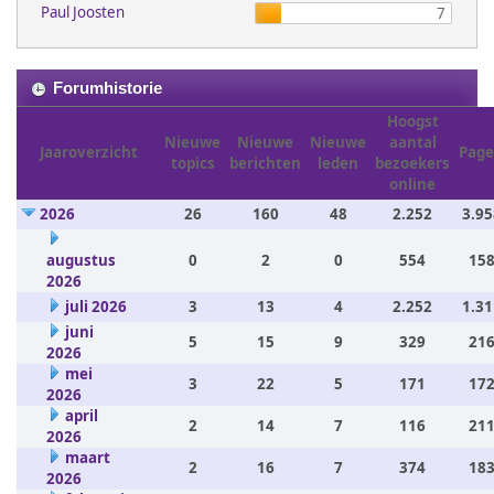
Paul Joosten
7
Forumhistorie
Hoogst
Nieuwe
Nieuwe
Nieuwe
aantal
Jaaroverzicht
Page
topics
berichten
leden
bezoekers
online
2026
26
160
48
2.252
3.95
augustus
0
2
0
554
158
2026
juli 2026
3
13
4
2.252
1.31
juni
5
15
9
329
216
2026
mei
3
22
5
171
172
2026
april
2
14
7
116
211
2026
maart
2
16
7
374
183
2026