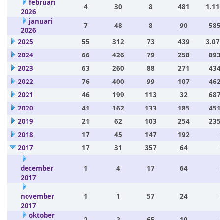
februari
4
30
8
481
1.11
2026
januari
7
48
8
90
585
2026
2025
55
312
73
439
3.07
2024
66
426
79
258
893
2023
63
260
88
271
434
2022
76
400
99
107
462
2021
46
199
113
32
687
2020
41
162
133
185
451
2019
21
62
103
254
235
2018
17
45
147
192
2017
17
31
357
64
december
1
4
17
64
2017
november
1
1
57
24
2017
oktober
2
2
65
19