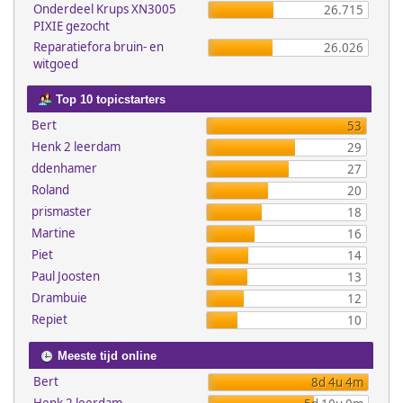
Onderdeel Krups XN3005
26.715
PIXIE gezocht
Reparatiefora bruin- en
26.026
witgoed
Top 10 topicstarters
Bert
53
Henk 2 leerdam
29
ddenhamer
27
Roland
20
prismaster
18
Martine
16
Piet
14
Paul Joosten
13
Drambuie
12
Repiet
10
Meeste tijd online
Bert
8d 4u 4m