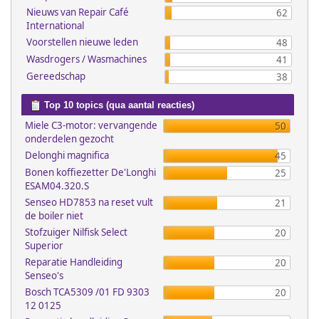
Nieuws van Repair Café
62
International
Voorstellen nieuwe leden
48
Wasdrogers / Wasmachines
41
Gereedschap
38
Top 10 topics (qua aantal reacties)
Miele C3-motor: vervangende
50
onderdelen gezocht
Delonghi magnifica
45
Bonen koffiezetter De'Longhi
25
ESAM04.320.S
Senseo HD7853 na reset vult
21
de boiler niet
Stofzuiger Nilfisk Select
20
Superior
Reparatie Handleiding
20
Senseo's
Bosch TCA5309 /01 FD 9303
20
12 0125