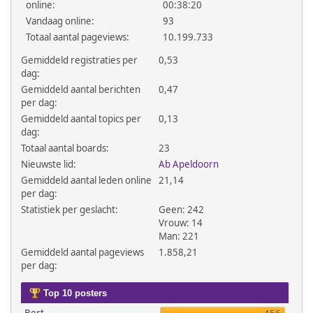
online:
00:38:20
Vandaag online:
93
Totaal aantal pageviews:
10.199.733
Gemiddeld registraties per
0,53
dag:
Gemiddeld aantal berichten
0,47
per dag:
Gemiddeld aantal topics per
0,13
dag:
Totaal aantal boards:
23
Nieuwste lid:
Ab Apeldoorn
Gemiddeld aantal leden online
21,14
per dag:
Statistiek per geslacht:
Geen: 242
Vrouw: 14
Man: 221
Gemiddeld aantal pageviews
1.858,21
per dag:
Top 10 posters