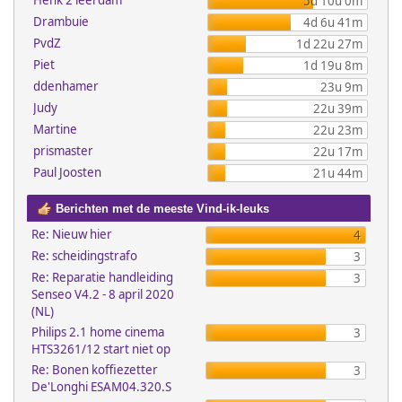
Henk 2 leerdam
5d 10u 0m
Drambuie
4d 6u 41m
PvdZ
1d 22u 27m
Piet
1d 19u 8m
ddenhamer
23u 9m
Judy
22u 39m
Martine
22u 23m
prismaster
22u 17m
Paul Joosten
21u 44m
Berichten met de meeste Vind-ik-leuks
Re: Nieuw hier
4
Re: scheidingstrafo
3
Re: Reparatie handleiding
3
Senseo V4.2 - 8 april 2020
(NL)
Philips 2.1 home cinema
3
HTS3261/12 start niet op
Re: Bonen koffiezetter
3
De'Longhi ESAM04.320.S