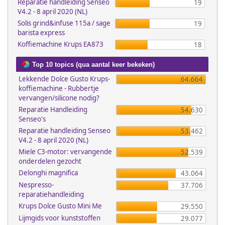
Reparatie handleiding Senseo
19
V4.2 - 8 april 2020 (NL)
Solis grind&infuse 115a / sage
19
barista express
Koffiemachine Krups EA873
18
Top 10 topics (qua aantal keer bekeken)
Lekkende Dolce Gusto Krups-
64.664
koffiemachine - Rubbertje
vervangen/silicone nodig?
Reparatie Handleiding
54.630
Senseo's
Reparatie handleiding Senseo
53.462
V4.2 - 8 april 2020 (NL)
Miele C3-motor: vervangende
52.539
onderdelen gezocht
Delonghi magnifica
43.064
Nespresso-
37.706
reparatiehandleiding
Krups Dolce Gusto Mini Me
29.550
Lijmgids voor kunststoffen
29.077