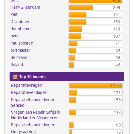
Bert
456
Henk 2 leerdam
209
Piet
151
Drambuie
150
ddenhamer
113
hvm
107
Paul Joosten
71
prismaster
62
Bertrand
56
Roland
46
Top 10 boards
Reparatievragen
1.170
Reparatieverslagen
171
Reparatiehandleidingen
156
Senseo
Vragen aan Repair Cafés in
138
Nederland en Vlaanderen
Reparatiehandleidingen
99
Het praathuis
73