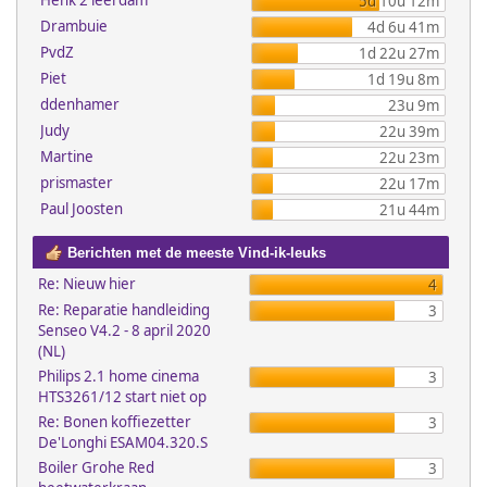
Henk 2 leerdam
5d 10u 12m
Drambuie
4d 6u 41m
PvdZ
1d 22u 27m
Piet
1d 19u 8m
ddenhamer
23u 9m
Judy
22u 39m
Martine
22u 23m
prismaster
22u 17m
Paul Joosten
21u 44m
Berichten met de meeste Vind-ik-leuks
Re: Nieuw hier
4
Re: Reparatie handleiding
3
Senseo V4.2 - 8 april 2020
(NL)
Philips 2.1 home cinema
3
HTS3261/12 start niet op
Re: Bonen koffiezetter
3
De'Longhi ESAM04.320.S
Boiler Grohe Red
3