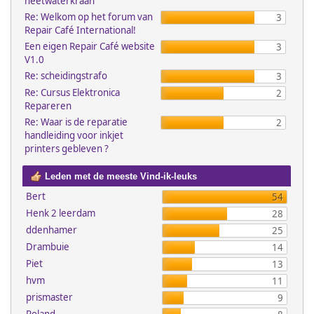
heetwaterkraan
Re: Welkom op het forum van
3
Repair Café International!
Een eigen Repair Café website
3
V1.0
Re: scheidingstrafo
3
Re: Cursus Elektronica
2
Repareren
Re: Waar is de reparatie
2
handleiding voor inkjet
printers gebleven ?
Leden met de meeste Vind-ik-leuks
Bert
54
Henk 2 leerdam
28
ddenhamer
25
Drambuie
14
Piet
13
hvm
11
prismaster
9