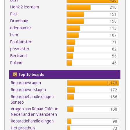
Bert
456
Henk 2 leerdam
210
Piet
151
Drambuie
150
ddenhamer
113
hvm
107
Paul Joosten
71
prismaster
62
Bertrand
56
Roland
46
Top 10 boards
Reparatievragen
1.170
Reparatieverslagen
172
Reparatiehandleidingen
156
Senseo
Vragen aan Repair Cafés in
138
Nederland en Vlaanderen
Reparatiehandleidingen
99
Het praathuis
73