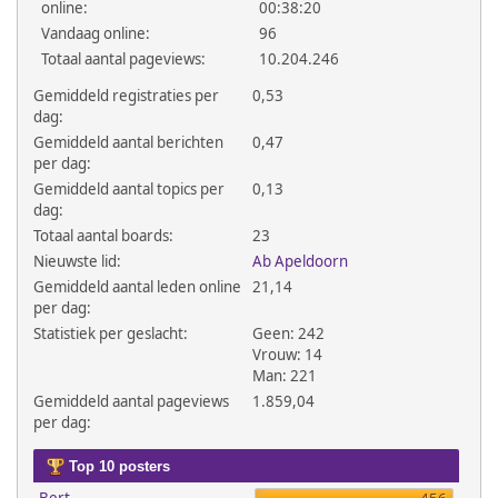
online:
00:38:20
Vandaag online:
96
Totaal aantal pageviews:
10.204.246
Gemiddeld registraties per
0,53
dag:
Gemiddeld aantal berichten
0,47
per dag:
Gemiddeld aantal topics per
0,13
dag:
Totaal aantal boards:
23
Nieuwste lid:
Ab Apeldoorn
Gemiddeld aantal leden online
21,14
per dag:
Statistiek per geslacht:
Geen: 242
Vrouw: 14
Man: 221
Gemiddeld aantal pageviews
1.859,04
per dag:
Top 10 posters