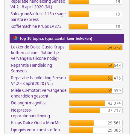
Reparatie handleiding Senseo
19
V4.2 - 8 april 2020 (NL)
Solis grind&infuse 115a / sage
19
barista express
Koffiemachine Krups EA873
18
Top 10 topics (qua aantal keer bekeken)
Lekkende Dolce Gusto Krups-
64.678
koffiemachine - Rubbertje
vervangen/silicone nodig?
Reparatie Handleiding
54.643
Senseo's
Reparatie handleiding Senseo
53.475
V4.2 - 8 april 2020 (NL)
Miele C3-motor: vervangende
52.559
onderdelen gezocht
Delonghi magnifica
43.074
Nespresso-
37.717
reparatiehandleiding
Krups Dolce Gusto Mini Me
29.561
Lijmgids voor kunststoffen
29.085