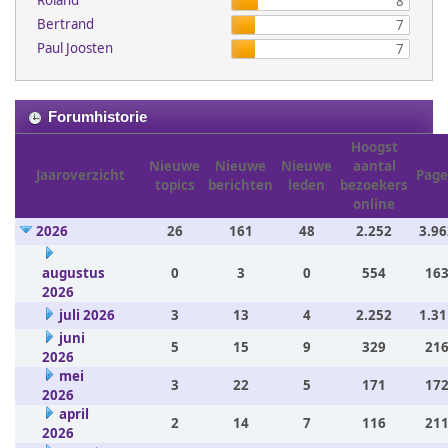
Roland
8
Bertrand
7
Paul Joosten
7
Forumhistorie
Hoogst
Nieuwe
Nieuwe
Nieuwe
aantal
Jaaroverzicht
Page
topics
berichten
leden
bezoekers
online
2026
26
161
48
2.252
3.96
augustus
0
3
0
554
163
2026
juli 2026
3
13
4
2.252
1.31
juni
5
15
9
329
216
2026
mei
3
22
5
171
172
2026
april
2
14
7
116
211
2026