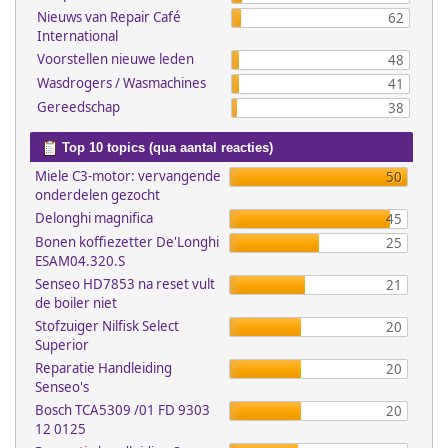
Nieuws van Repair Café
62
International
Voorstellen nieuwe leden
48
Wasdrogers / Wasmachines
41
Gereedschap
38
Top 10 topics (qua aantal reacties)
Miele C3-motor: vervangende
50
onderdelen gezocht
Delonghi magnifica
45
Bonen koffiezetter De'Longhi
25
ESAM04.320.S
Senseo HD7853 na reset vult
21
de boiler niet
Stofzuiger Nilfisk Select
20
Superior
Reparatie Handleiding
20
Senseo's
Bosch TCA5309 /01 FD 9303
20
12 0125