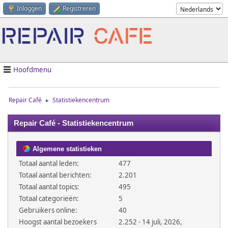
Inloggen
Registreren
Hoofdmenu
Repair Café
Statistiekencentrum
►
Repair Café - Statistiekencentrum
Algemene statistieken
Totaal aantal leden:
477
Totaal aantal berichten:
2.201
Totaal aantal topics:
495
Totaal categorieën:
5
Gebruikers online:
40
Hoogst aantal bezoekers
2.252 - 14 juli, 2026,