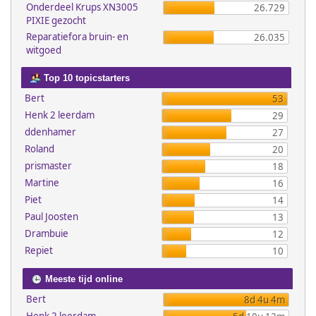
Onderdeel Krups XN3005
26.729
PIXIE gezocht
Reparatiefora bruin- en
26.035
witgoed
Top 10 topicstarters
Bert
53
Henk 2 leerdam
29
ddenhamer
27
Roland
20
prismaster
18
Martine
16
Piet
14
Paul Joosten
13
Drambuie
12
Repiet
10
Meeste tijd online
Bert
8d 4u 4m