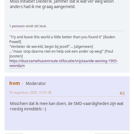
Mooi initiatief Diederik. Jammer dat ik wat ver weg woon
anders had ik me graag aangemeld.
1 persoon
vindt dit leuk.
"Try and leave this world a little better than you found it" [Baden
Powell]
"Verbeter de wereld, begin bij jezelf"... [algemeen]
..."maar stop daarna niet en help ook een ander op weg!" [Paul
Joosten]
https://duurzamehuizenroute.nl/locatie/vrijstaande-woning-1905-
veendam
hvm
Moderator
31 augustus, 2025, 15:01:38
#2
Misschien dat ik mee kan doen, de SMD-vaardigheden zijn wat
roestig inmiddels :-)