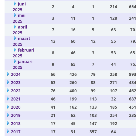
juni
2
4
1
214
654
2025
mei
3
11
1
128
241
2025
april
7
16
5
63
70
2025
maart
13
60
12
55
79
2025
februari
8
46
3
53
65
2025
januari
9
65
7
44
75
2025
2024
66
426
79
258
893
2023
63
260
88
271
434
2022
76
400
99
107
462
2021
46
199
113
32
687
2020
41
162
133
185
451
2019
21
62
103
254
235
2018
17
45
147
192
2017
17
31
357
64