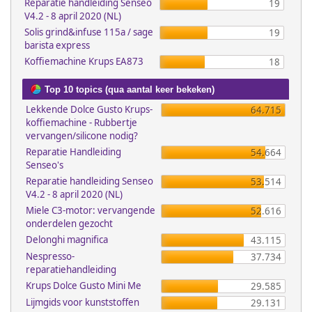
Reparatie handleiding Senseo
19
V4.2 - 8 april 2020 (NL)
Solis grind&infuse 115a / sage
19
barista express
Koffiemachine Krups EA873
18
Top 10 topics (qua aantal keer bekeken)
Lekkende Dolce Gusto Krups-
64.715
koffiemachine - Rubbertje
vervangen/silicone nodig?
Reparatie Handleiding
54.664
Senseo's
Reparatie handleiding Senseo
53.514
V4.2 - 8 april 2020 (NL)
Miele C3-motor: vervangende
52.616
onderdelen gezocht
Delonghi magnifica
43.115
Nespresso-
37.734
reparatiehandleiding
Krups Dolce Gusto Mini Me
29.585
Lijmgids voor kunststoffen
29.131