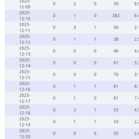
2025-
0
2
0
39
8.
12-09
2025-
0
1
0
282
8.
12-10
2025-
0
3
1
56
2.
12-11
2025-
0
1
1
38
2.
12-12
2025-
0
0
0
46
4.
12-13
2025-
0
0
0
61
3.
12-14
2025-
0
0
0
70
3.
12-15
2025-
0
1
1
81
8.
12-16
2025-
0
1
0
81
7.
12-17
2025-
0
2
1
53
4.
12-18
2025-
0
1
1
33
2.
12-19
2025-
0
0
0
55
2.
12-20