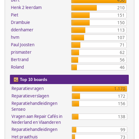
Bert
456
Henk 2 leerdam
210
Piet
151
Drambuie
150
ddenhamer
113
hvm
107
Paul Joosten
71
prismaster
62
Bertrand
56
Roland
46
Top 10 boards
Reparatievragen
1.170
Reparatieverslagen
172
Reparatiehandleidingen
156
Senseo
Vragen aan Repair Cafés in
138
Nederland en Vlaanderen
Reparatiehandleidingen
99
Het praathuis
73