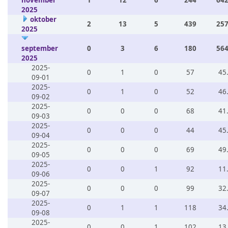
november
1
12
6
244
642
2025
oktober
2
13
5
439
257
2025
september
0
3
6
180
564
2025
2025-
0
1
0
57
45
09-01
2025-
0
1
0
52
46
09-02
2025-
0
0
0
68
41
09-03
2025-
0
0
0
44
45
09-04
2025-
0
0
0
69
49
09-05
2025-
0
0
1
92
11
09-06
2025-
0
0
0
99
32
09-07
2025-
0
1
1
118
34
09-08
2025-
0
0
1
102
13