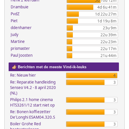
Henk 2 leerdam
5d 10u 12m
Drambuie
4d 6u 41m
PvdZ
1d 22u 27m
Piet
1d 19u 8m
ddenhamer
23u 9m
Judy
22u 39m
Martine
22u 23m
prismaster
22u 17m
Paul Joosten
21u 44m
Berichten met de meeste Vind-ik-leuks
Re: Nieuw hier
4
Re: Reparatie handleiding
3
Senseo V4.2 - 8 april 2020
(NL)
Philips 2.1 home cinema
3
HTS3261/12 start niet op
Re: Bonen koffiezetter
3
De'Longhi ESAM04.320.S
Boiler Grohe Red
3