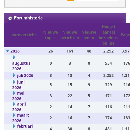
Forumhistorie
Hoogst
Nieuwe
Nieuwe
Nieuwe
aantal
Jaaroverzicht
Page
topics
berichten
leden
bezoekers
online
2026
26
161
48
2.252
3.97
augustus
0
3
0
554
176
2026
juli 2026
3
13
4
2.252
1.31
juni
5
15
9
329
216
2026
mei
3
22
5
171
172
2026
april
2
14
7
116
211
2026
maart
2
16
7
374
183
2026
februari
4
30
8
481
1.11