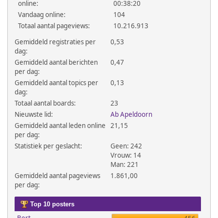
online:
00:38:20
Vandaag online:
104
Totaal aantal pageviews:
10.216.913
Gemiddeld registraties per
0,53
dag:
Gemiddeld aantal berichten
0,47
per dag:
Gemiddeld aantal topics per
0,13
dag:
Totaal aantal boards:
23
Nieuwste lid:
Ab Apeldoorn
Gemiddeld aantal leden online
21,15
per dag:
Statistiek per geslacht:
Geen: 242
Vrouw: 14
Man: 221
Gemiddeld aantal pageviews
1.861,00
per dag:
Top 10 posters