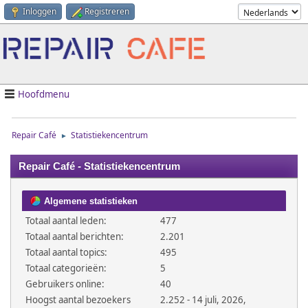
Inloggen
Registreren
Hoofdmenu
Repair Café
Statistiekencentrum
►
Repair Café - Statistiekencentrum
Algemene statistieken
Totaal aantal leden:
477
Totaal aantal berichten:
2.201
Totaal aantal topics:
495
Totaal categorieën:
5
Gebruikers online:
40
Hoogst aantal bezoekers
2.252 - 14 juli, 2026,