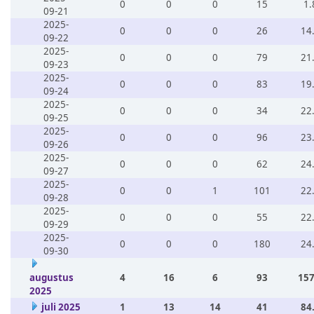
0
0
0
15
1.
09-21
2025-
0
0
0
26
14
09-22
2025-
0
0
0
79
21
09-23
2025-
0
0
0
83
19
09-24
2025-
0
0
0
34
22
09-25
2025-
0
0
0
96
23
09-26
2025-
0
0
0
62
24
09-27
2025-
0
0
1
101
22
09-28
2025-
0
0
0
55
22
09-29
2025-
0
0
0
180
24
09-30
augustus
4
16
6
93
157
2025
juli 2025
1
13
14
41
84