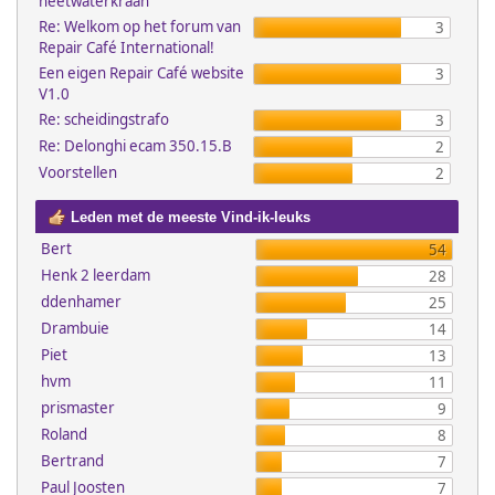
heetwaterkraan
Re: Welkom op het forum van
3
Repair Café International!
Een eigen Repair Café website
3
V1.0
Re: scheidingstrafo
3
Re: Delonghi ecam 350.15.B
2
Voorstellen
2
Leden met de meeste Vind-ik-leuks
Bert
54
Henk 2 leerdam
28
ddenhamer
25
Drambuie
14
Piet
13
hvm
11
prismaster
9
Roland
8
Bertrand
7
Paul Joosten
7