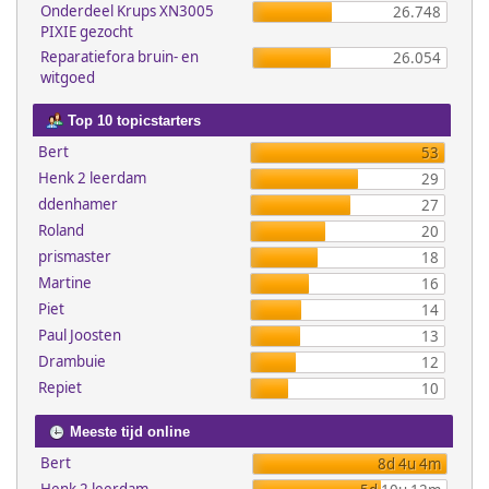
Onderdeel Krups XN3005
26.748
PIXIE gezocht
Reparatiefora bruin- en
26.054
witgoed
Top 10 topicstarters
Bert
53
Henk 2 leerdam
29
ddenhamer
27
Roland
20
prismaster
18
Martine
16
Piet
14
Paul Joosten
13
Drambuie
12
Repiet
10
Meeste tijd online
Bert
8d 4u 4m