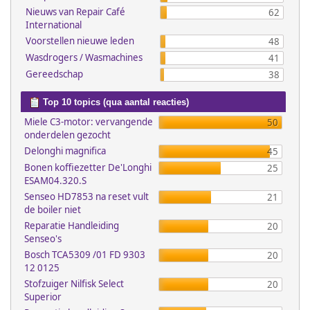
Nieuws van Repair Café
62
International
Voorstellen nieuwe leden
48
Wasdrogers / Wasmachines
41
Gereedschap
38
Top 10 topics (qua aantal reacties)
Miele C3-motor: vervangende
50
onderdelen gezocht
Delonghi magnifica
45
Bonen koffiezetter De'Longhi
25
ESAM04.320.S
Senseo HD7853 na reset vult
21
de boiler niet
Reparatie Handleiding
20
Senseo's
Bosch TCA5309 /01 FD 9303
20
12 0125
Stofzuiger Nilfisk Select
20
Superior