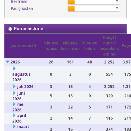
Bertrand
7
Paul Joosten
7
Forumhistorie
Hoogst
Nieuwe
Nieuwe
Nieuwe
aantal
Jaaroverzicht
Page
topics
berichten
leden
bezoekers
online
2026
26
161
48
2.252
3.97
augustus
0
3
0
554
175
2026
juli 2026
3
13
4
2.252
1.31
juni
5
15
9
329
216
2026
mei
3
22
5
171
172
2026
april
2
14
7
116
211
2026
maart
2
16
7
374
183