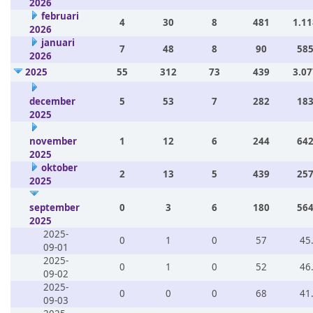
2026
februari
4
30
8
481
1.11
2026
januari
7
48
8
90
585
2026
2025
55
312
73
439
3.07
december
5
53
7
282
183
2025
november
1
12
6
244
642
2025
oktober
2
13
5
439
257
2025
september
0
3
6
180
564
2025
2025-
0
1
0
57
45
09-01
2025-
0
1
0
52
46
09-02
2025-
0
0
0
68
41
09-03