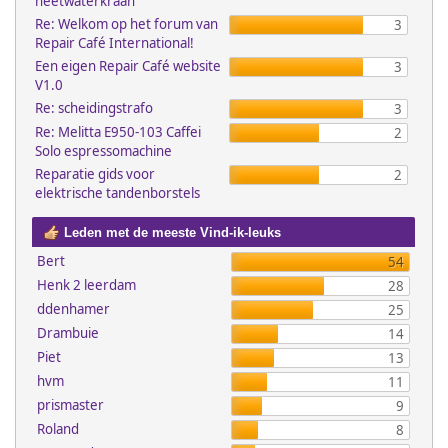
heetwaterkraan
Re: Welkom op het forum van
3
Repair Café International!
Een eigen Repair Café website
3
V1.0
Re: scheidingstrafo
3
Re: Melitta E950-103 Caffei
2
Solo espressomachine
Reparatie gids voor
2
elektrische tandenborstels
Leden met de meeste Vind-ik-leuks
Bert
54
Henk 2 leerdam
28
ddenhamer
25
Drambuie
14
Piet
13
hvm
11
prismaster
9
Roland
8