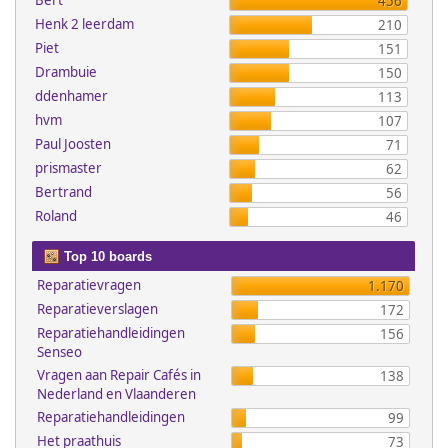
Bert
456
Henk 2 leerdam
210
Piet
151
Drambuie
150
ddenhamer
113
hvm
107
Paul Joosten
71
prismaster
62
Bertrand
56
Roland
46
Top 10 boards
Reparatievragen
1.170
Reparatieverslagen
172
Reparatiehandleidingen
156
Senseo
Vragen aan Repair Cafés in
138
Nederland en Vlaanderen
Reparatiehandleidingen
99
Het praathuis
73