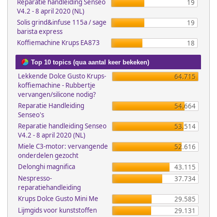
Reparatie handleiding Senseo
19
V4.2 - 8 april 2020 (NL)
Solis grind&infuse 115a / sage
19
barista express
Koffiemachine Krups EA873
18
Top 10 topics (qua aantal keer bekeken)
Lekkende Dolce Gusto Krups-
64.715
koffiemachine - Rubbertje
vervangen/silicone nodig?
Reparatie Handleiding
54.664
Senseo's
Reparatie handleiding Senseo
53.514
V4.2 - 8 april 2020 (NL)
Miele C3-motor: vervangende
52.616
onderdelen gezocht
Delonghi magnifica
43.115
Nespresso-
37.734
reparatiehandleiding
Krups Dolce Gusto Mini Me
29.585
Lijmgids voor kunststoffen
29.131