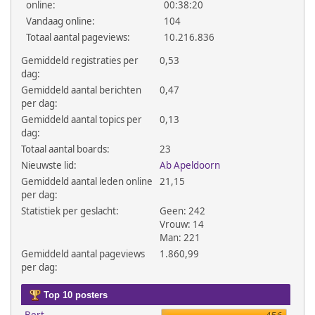
online:
00:38:20
Vandaag online:
104
Totaal aantal pageviews:
10.216.836
Gemiddeld registraties per
0,53
dag:
Gemiddeld aantal berichten
0,47
per dag:
Gemiddeld aantal topics per
0,13
dag:
Totaal aantal boards:
23
Nieuwste lid:
Ab Apeldoorn
Gemiddeld aantal leden online
21,15
per dag:
Statistiek per geslacht:
Geen: 242
Vrouw: 14
Man: 221
Gemiddeld aantal pageviews
1.860,99
per dag:
Top 10 posters