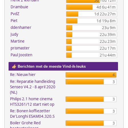
Henk 2 leerdam
5d 10u 12m
Drambuie
4d 6u 41m
PvdZ
1d 22u 27m
Piet
1d 19u 8m
ddenhamer
23u 9m
Judy
22u 39m
Martine
22u 23m
prismaster
22u 17m
Paul Joosten
21u 44m
Berichten met de meeste Vind-ik-leuks
Re: Nieuw hier
4
Re: Reparatie handleiding
3
Senseo V4.2 - 8 april 2020
(NL)
Philips 2.1 home cinema
3
HTS3261/12 start niet op
Re: Bonen koffiezetter
3
De'Longhi ESAM04.320.S
Boiler Grohe Red
3