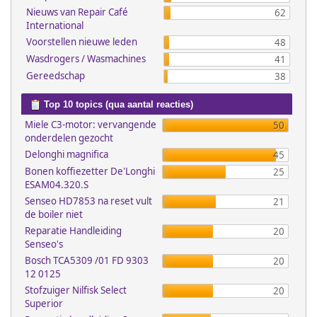
Nieuws van Repair Café
62
International
Voorstellen nieuwe leden
48
Wasdrogers / Wasmachines
41
Gereedschap
38
Top 10 topics (qua aantal reacties)
Miele C3-motor: vervangende
50
onderdelen gezocht
Delonghi magnifica
45
Bonen koffiezetter De'Longhi
25
ESAM04.320.S
Senseo HD7853 na reset vult
21
de boiler niet
Reparatie Handleiding
20
Senseo's
Bosch TCA5309 /01 FD 9303
20
12 0125
Stofzuiger Nilfisk Select
20
Superior