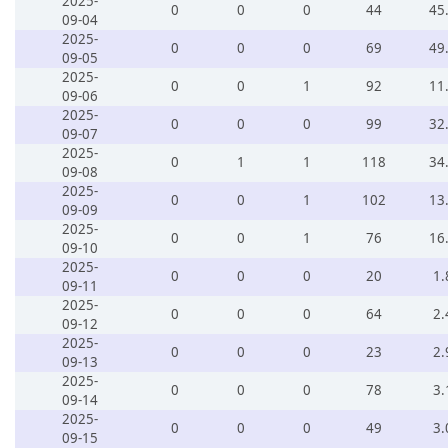
2025-
0
0
0
44
45
09-04
2025-
0
0
0
69
49
09-05
2025-
0
0
1
92
11
09-06
2025-
0
0
0
99
32
09-07
2025-
0
1
1
118
34
09-08
2025-
0
0
1
102
13
09-09
2025-
0
0
1
76
16
09-10
2025-
0
0
0
20
1.
09-11
2025-
0
0
0
64
2.
09-12
2025-
0
0
0
23
2.
09-13
2025-
0
0
0
78
3.
09-14
2025-
0
0
0
49
3.
09-15