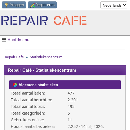
Inloggen
Registreren
Hoofdmenu
Repair Café
Statistiekencentrum
►
Repair Café - Statistiekencentrum
Algemene statistieken
Totaal aantal leden:
477
Totaal aantal berichten:
2.201
Totaal aantal topics:
495
Totaal categorieën:
5
Gebruikers online:
11
Hoogst aantal bezoekers
2.252 - 14 juli, 2026,