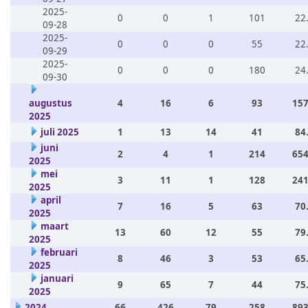
2025-
0
0
1
101
22
09-28
2025-
0
0
0
55
22
09-29
2025-
0
0
0
180
24
09-30
augustus
4
16
6
93
157
2025
juli 2025
1
13
14
41
84
juni
2
4
1
214
654
2025
mei
3
11
1
128
241
2025
april
7
16
5
63
70
2025
maart
13
60
12
55
79
2025
februari
8
46
3
53
65
2025
januari
9
65
7
44
75
2025
2024
66
426
79
258
893