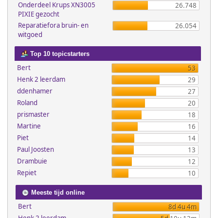
Onderdeel Krups XN3005
26.748
PIXIE gezocht
Reparatiefora bruin- en
26.054
witgoed
Top 10 topicstarters
Bert
53
Henk 2 leerdam
29
ddenhamer
27
Roland
20
prismaster
18
Martine
16
Piet
14
Paul Joosten
13
Drambuie
12
Repiet
10
Meeste tijd online
Bert
8d 4u 4m