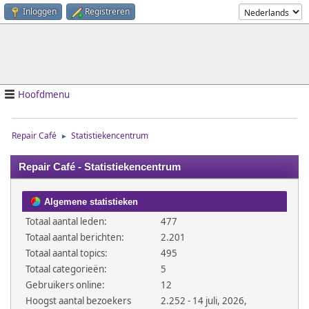
Inloggen
Registreren
Hoofdmenu
Repair Café
Statistiekencentrum
►
Repair Café - Statistiekencentrum
Algemene statistieken
Totaal aantal leden:
477
Totaal aantal berichten:
2.201
Totaal aantal topics:
495
Totaal categorieën:
5
Gebruikers online:
12
Hoogst aantal bezoekers
2.252 - 14 juli, 2026,