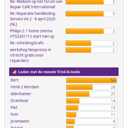
Re: Welkom op het forum van
3
Repair Café International!
Re: Reparatie handleiding
3
Senseo V4.2 - 8 april 2020
(NL)
Philips 2.1 home cinema
3
HTS3261/12 start niet op
Re: scheidingstrafo
2
workshop Nespresso in
2
Utrecht gratis voor
repairders
Leden met de meeste Vind-ik-leuks
Bert
54
Henk 2 leerdam
28
ddenhamer
25
Drambuie
14
Piet
13
hvm
11
prismaster
9