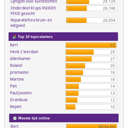
Lijmgids voor kunststoffen
29.129
Onderdeel Krups XN3005
26.748
PIXIE gezocht
Reparatiefora bruin- en
26.054
witgoed
Top 10 topicstarters
Bert
53
Henk 2 leerdam
29
ddenhamer
27
Roland
20
prismaster
18
Martine
16
Piet
14
Paul Joosten
13
Drambuie
12
Repiet
10
Meeste tijd online
Bert
8d 4u 4m