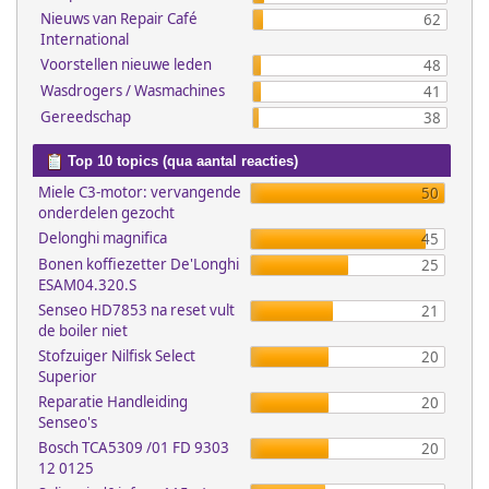
Nieuws van Repair Café
62
International
Voorstellen nieuwe leden
48
Wasdrogers / Wasmachines
41
Gereedschap
38
Top 10 topics (qua aantal reacties)
Miele C3-motor: vervangende
50
onderdelen gezocht
Delonghi magnifica
45
Bonen koffiezetter De'Longhi
25
ESAM04.320.S
Senseo HD7853 na reset vult
21
de boiler niet
Stofzuiger Nilfisk Select
20
Superior
Reparatie Handleiding
20
Senseo's
Bosch TCA5309 /01 FD 9303
20
12 0125