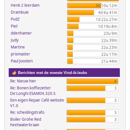
Henk 2 leerdam
5d 10u 12m
Drambuie
4d 6u 41m
PvdZ
1d 22u 27m
Piet
1d 19u 8m
ddenhamer
23u 9m
Judy
22u 39m
Martine
22u 23m
prismaster
22u 17m
Paul Joosten
21u 44m
Berichten met de meeste Vind-ik-leuks
Re: Nieuw hier
4
Re: Bonen koffiezetter
3
De'Longhi ESAM04.320.S
Een eigen Repair Café website
3
V1.0
Re: scheidingstrafo
3
Boiler Grohe Red
3
heetwaterkraan