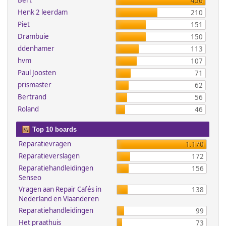
Bert
456
Henk 2 leerdam
210
Piet
151
Drambuie
150
ddenhamer
113
hvm
107
Paul Joosten
71
prismaster
62
Bertrand
56
Roland
46
Top 10 boards
Reparatievragen
1.170
Reparatieverslagen
172
Reparatiehandleidingen
156
Senseo
Vragen aan Repair Cafés in
138
Nederland en Vlaanderen
Reparatiehandleidingen
99
Het praathuis
73