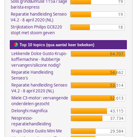
Solis grind&infuse 115a / sage
19
barista express
Reparatie handleiding Senseo
19
V4.2 - 8 april 2020 (NL)
Strijkstation Philips GC8220
18
stopt met stoom geven
Top 10 topics (qua aantal keer bekeken)
Lekkende Dolce Gusto Krups-
64.707
koffiemachine - Rubbertje
vervangen/silicone nodig?
Reparatie Handleiding
54.662
Senseo's
Reparatie handleiding Senseo
53.514
V4.2 - 8 april 2020 (NL)
Miele C3-motor: vervangende
52.613
onderdelen gezocht
Delonghi magnifica
43.115
Nespresso-
37.734
reparatiehandleiding
Krups Dolce Gusto Mini Me
29.584