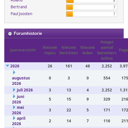
Roland
8
Bertrand
7
Paul Joosten
7
Forumhistorie
Hoogst
Nieuwe
Nieuwe
Nieuwe
aantal
Jaaroverzicht
Page
topics
berichten
leden
bezoekers
online
2026
26
161
48
2.252
3.97
augustus
0
3
0
554
175
2026
juli 2026
3
13
4
2.252
1.31
juni
5
15
9
329
216
2026
mei
3
22
5
171
172
2026
april
2
14
7
116
211
2026