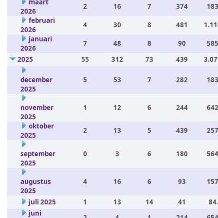
maart
2
16
7
374
183
2026
februari
4
30
8
481
1.11
2026
januari
7
48
8
90
585
2026
2025
55
312
73
439
3.07
december
5
53
7
282
183
2025
november
1
12
6
244
642
2025
oktober
2
13
5
439
257
2025
september
0
3
6
180
564
2025
augustus
4
16
6
93
157
2025
juli 2025
1
13
14
41
84
juni
2
4
1
214
654