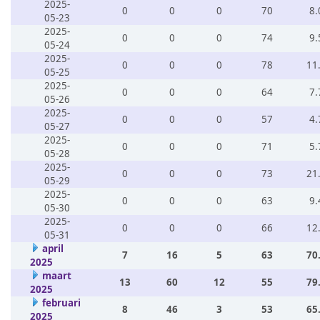
2025-
0
0
0
70
8.
05-23
2025-
0
0
0
74
9.
05-24
2025-
0
0
0
78
11
05-25
2025-
0
0
0
64
7.
05-26
2025-
0
0
0
57
4.
05-27
2025-
0
0
0
71
5.
05-28
2025-
0
0
0
73
21
05-29
2025-
0
0
0
63
9.
05-30
2025-
0
0
0
66
12
05-31
april
7
16
5
63
70
2025
maart
13
60
12
55
79
2025
februari
8
46
3
53
65
2025