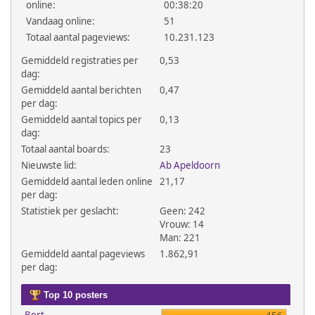
online:
00:38:20
Vandaag online:
51
Totaal aantal pageviews:
10.231.123
Gemiddeld registraties per
0,53
dag:
Gemiddeld aantal berichten
0,47
per dag:
Gemiddeld aantal topics per
0,13
dag:
Totaal aantal boards:
23
Nieuwste lid:
Ab Apeldoorn
Gemiddeld aantal leden online
21,17
per dag:
Statistiek per geslacht:
Geen: 242
Vrouw: 14
Man: 221
Gemiddeld aantal pageviews
1.862,91
per dag:
Top 10 posters