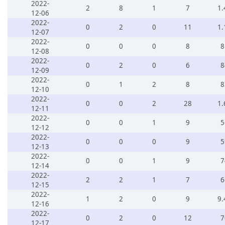
2022-
2
8
1
7
1.
12-06
2022-
0
2
0
11
1.
12-07
2022-
0
0
0
8
8
12-08
2022-
0
2
0
6
8
12-09
2022-
0
1
2
8
8
12-10
2022-
0
0
2
28
1.
12-11
2022-
0
0
1
9
5
12-12
2022-
0
0
0
9
5
12-13
2022-
0
0
1
9
7
12-14
2022-
2
2
1
7
6
12-15
2022-
1
2
0
9
9.
12-16
2022-
0
2
0
12
7
12-17