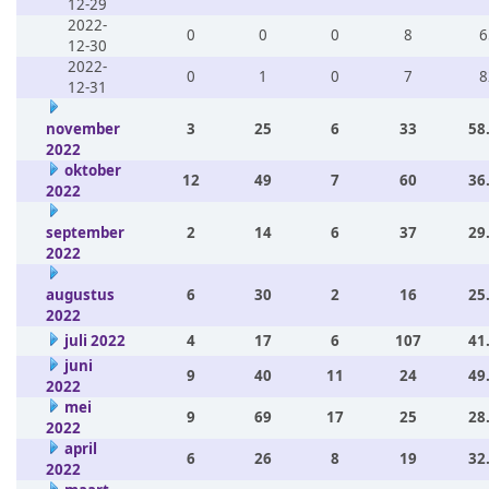
12-29
2022-
0
0
0
8
6
12-30
2022-
0
1
0
7
8
12-31
november
3
25
6
33
58
2022
oktober
12
49
7
60
36
2022
september
2
14
6
37
29
2022
augustus
6
30
2
16
25
2022
juli 2022
4
17
6
107
41
juni
9
40
11
24
49
2022
mei
9
69
17
25
28
2022
april
6
26
8
19
32
2022