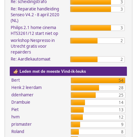
Re: scheidingstrafo
3
Re: Reparatie handleiding
3
Senseo V4.2 - 8 april 2020
(NL)
Philips 2.1 home cinema
3
HTS3261/12 start niet op
workshop Nespresso in
2
Utrecht gratis voor
repairders
Re: Aardlekautomaat
2
Leden met de meeste Vind-ik-leuks
Bert
54
Henk 2 leerdam
28
ddenhamer
25
Drambuie
14
Piet
13
hvm
12
prismaster
9
Roland
8