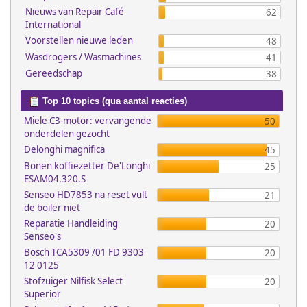
Nieuws van Repair Café
62
International
Voorstellen nieuwe leden
48
Wasdrogers / Wasmachines
41
Gereedschap
38
Top 10 topics (qua aantal reacties)
Miele C3-motor: vervangende
50
onderdelen gezocht
Delonghi magnifica
45
Bonen koffiezetter De'Longhi
25
ESAM04.320.S
Senseo HD7853 na reset vult
21
de boiler niet
Reparatie Handleiding
20
Senseo's
Bosch TCA5309 /01 FD 9303
20
12 0125
Stofzuiger Nilfisk Select
20
Superior