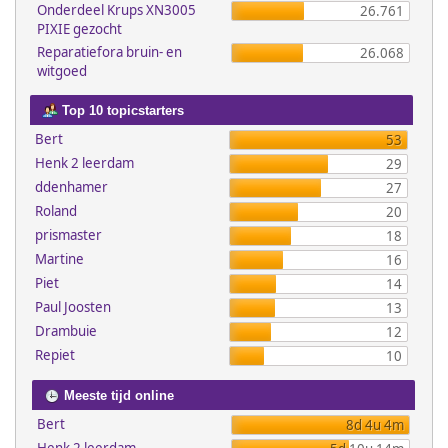
Onderdeel Krups XN3005
26.761
PIXIE gezocht
Reparatiefora bruin- en
26.068
witgoed
Top 10 topicstarters
Bert
53
Henk 2 leerdam
29
ddenhamer
27
Roland
20
prismaster
18
Martine
16
Piet
14
Paul Joosten
13
Drambuie
12
Repiet
10
Meeste tijd online
Bert
8d 4u 4m