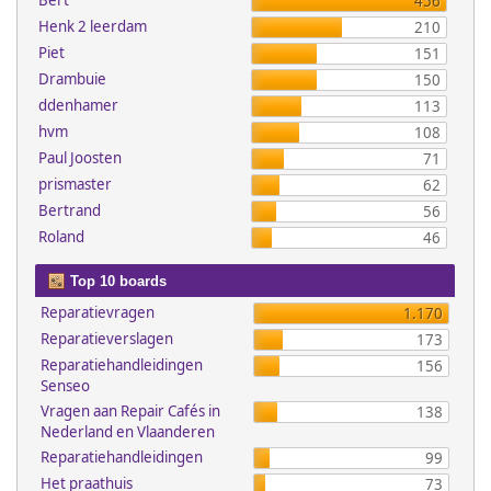
Bert
456
Henk 2 leerdam
210
Piet
151
Drambuie
150
ddenhamer
113
hvm
108
Paul Joosten
71
prismaster
62
Bertrand
56
Roland
46
Top 10 boards
Reparatievragen
1.170
Reparatieverslagen
173
Reparatiehandleidingen
156
Senseo
Vragen aan Repair Cafés in
138
Nederland en Vlaanderen
Reparatiehandleidingen
99
Het praathuis
73