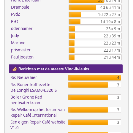
Henk 2 leerdam
5d 10u 14m
Drambuie
4d 6u 41m
PvdZ
1d 22u 27m
Piet
1d 19u 8m
ddenhamer
23u 9m
Judy
22u 39m
Martine
22u 23m
prismaster
22u 17m
Paul Joosten
21u 44m
Berichten met de meeste Vind-ik-leuks
Re: Nieuw hier
4
Re: Bonen koffiezetter
3
De'Longhi ESAM04.320.S
Boiler Grohe Red
3
heetwaterkraan
Re: Welkom op het forum van
3
Repair Café International!
Een eigen Repair Café website
3
V1.0