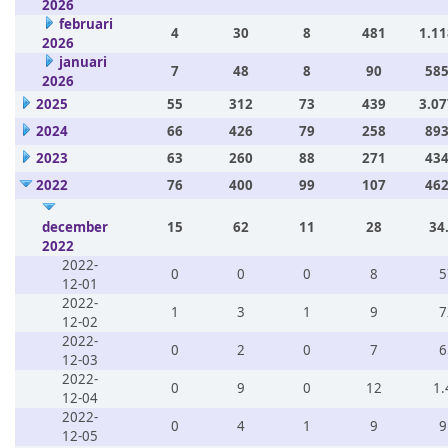
2026
februari
4
30
8
481
1.11
2026
januari
7
48
8
90
585
2026
2025
55
312
73
439
3.07
2024
66
426
79
258
893
2023
63
260
88
271
434
2022
76
400
99
107
462
december
15
62
11
28
34
2022
2022-
0
0
0
8
5
12-01
2022-
1
3
1
9
7
12-02
2022-
0
2
0
7
6
12-03
2022-
0
9
0
12
1.
12-04
2022-
0
4
1
9
9
12-05