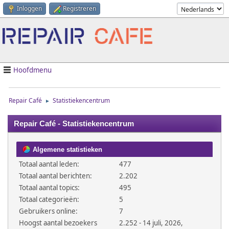
Inloggen
Registreren
Hoofdmenu
Repair Café
Statistiekencentrum
►
Repair Café - Statistiekencentrum
Algemene statistieken
Totaal aantal leden:
477
Totaal aantal berichten:
2.202
Totaal aantal topics:
495
Totaal categorieën:
5
Gebruikers online:
7
Hoogst aantal bezoekers
2.252 - 14 juli, 2026,