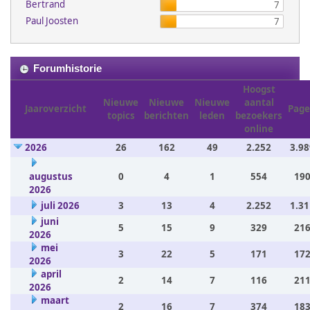
Bertrand
7
Paul Joosten
7
Forumhistorie
Hoogst
Nieuwe
Nieuwe
Nieuwe
aantal
Jaaroverzicht
Page
topics
berichten
leden
bezoekers
online
2026
26
162
49
2.252
3.98
augustus
0
4
1
554
190
2026
juli 2026
3
13
4
2.252
1.31
juni
5
15
9
329
216
2026
mei
3
22
5
171
172
2026
april
2
14
7
116
211
2026
maart
2
16
7
374
183