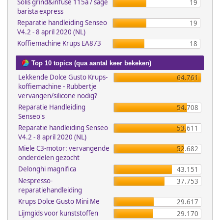
Solis grind&infuse 115a / sage
19
barista express
Reparatie handleiding Senseo
19
V4.2 - 8 april 2020 (NL)
Koffiemachine Krups EA873
18
Top 10 topics (qua aantal keer bekeken)
Lekkende Dolce Gusto Krups-
64.761
koffiemachine - Rubbertje
vervangen/silicone nodig?
Reparatie Handleiding
54.708
Senseo's
Reparatie handleiding Senseo
53.611
V4.2 - 8 april 2020 (NL)
Miele C3-motor: vervangende
52.682
onderdelen gezocht
Delonghi magnifica
43.151
Nespresso-
37.753
reparatiehandleiding
Krups Dolce Gusto Mini Me
29.617
Lijmgids voor kunststoffen
29.170