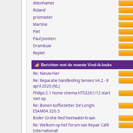
ddenhamer
Roland
prismaster
Martine
Piet
Paul Joosten
Drambuie
Repiet
Berichten met de meeste Vind-ik-leuks
Re: Nieuw hier
Re: Reparatie handleiding Senseo V4.2 - 8
april 2020 (NL)
Philips 2.1 home cinema HTS3261/12 start
niet op
Re: Bonen koffiezetter De'Longhi
ESAM04.320.S
Boiler Grohe Red heetwaterkraan
Re: Welkom op het forum van Repair Café
International!