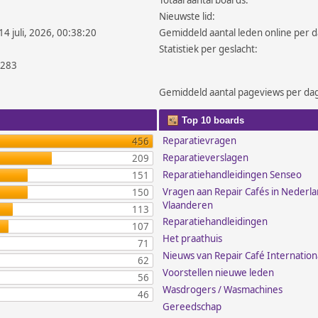
Totaal aantal boards:
Nieuwste lid:
14 juli, 2026, 00:38:20
Gemiddeld aantal leden online per d
Statistiek per geslacht:
.283
Gemiddeld aantal pageviews per da
Top 10 boards
Reparatievragen
456
Reparatieverslagen
209
Reparatiehandleidingen Senseo
151
Vragen aan Repair Cafés in Nederl
150
Vlaanderen
113
Reparatiehandleidingen
107
Het praathuis
71
Nieuws van Repair Café Internation
62
Voorstellen nieuwe leden
56
Wasdrogers / Wasmachines
46
Gereedschap