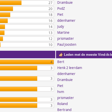
Drambuie
27
PvdZ
20
Piet
18
ddenhamer
16
Judy
14
Martine
13
prismaster
12
Paul Joosten
10
Leden met de meeste Vind-ik-l
Bert
4
Henk 2 leerdam
3
ddenhamer
3
Drambuie
Piet
3
hvm
prismaster
3
Roland
3
Bertrand