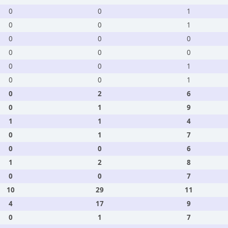
0
0
1
0
0
1
0
0
0
0
0
0
0
0
1
0
0
1
0
2
6
0
1
9
1
1
4
0
1
7
0
0
6
1
2
8
0
0
7
10
29
11
4
17
9
0
1
7