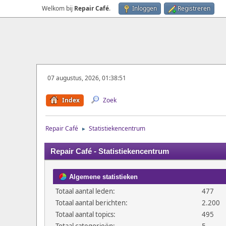
Welkom bij
Repair Café
.
Inloggen
Registreren
07 augustus, 2026, 01:38:51
Index
Zoek
Repair Café
Statistiekencentrum
►
Repair Café - Statistiekencentrum
Algemene statistieken
Totaal aantal leden:
477
Totaal aantal berichten:
2.200
Totaal aantal topics:
495