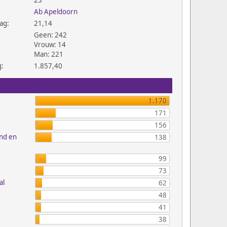
23
Ab Apeldoorn
ag:
21,14
Geen: 242
Vrouw: 14
Man: 221
g:
1.857,40
1.170
171
156
and en
138
99
73
al
62
48
41
38