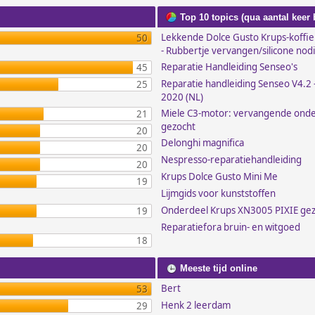
Top 10 topics (qua aantal keer
Lekkende Dolce Gusto Krups-koffi
50
- Rubbertje vervangen/silicone nod
Reparatie Handleiding Senseo's
45
Reparatie handleiding Senseo V4.2 -
25
2020 (NL)
Miele C3-motor: vervangende ond
21
gezocht
20
Delonghi magnifica
20
Nespresso-reparatiehandleiding
20
Krups Dolce Gusto Mini Me
19
Lijmgids voor kunststoffen
Onderdeel Krups XN3005 PIXIE ge
19
Reparatiefora bruin- en witgoed
18
Meeste tijd online
Bert
53
Henk 2 leerdam
29