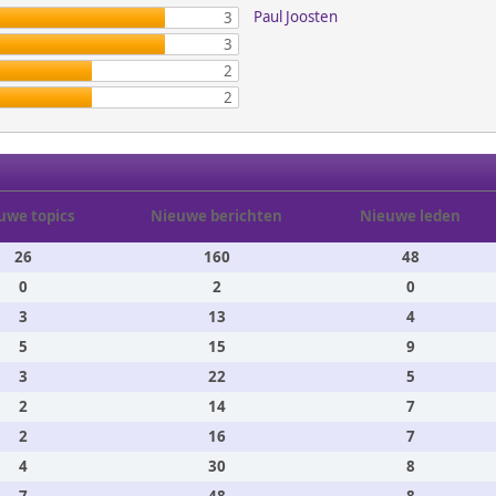
Paul Joosten
3
3
2
2
uwe topics
Nieuwe berichten
Nieuwe leden
26
160
48
0
2
0
3
13
4
5
15
9
3
22
5
2
14
7
2
16
7
4
30
8