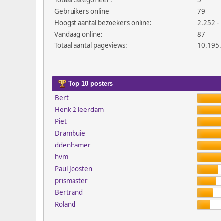
Totaal categorieën:
5
Gebruikers online:
79
Hoogst aantal bezoekers online:
2.252 - 
Vandaag online:
87
Totaal aantal pageviews:
10.195
Top 10 posters
Bert
Henk 2 leerdam
Piet
Drambuie
ddenhamer
hvm
Paul Joosten
prismaster
Bertrand
Roland