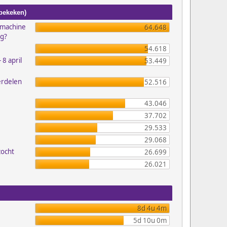
 bekeken)
emachine
64.648
ig?
54.618
 8 april
53.449
erdelen
52.516
43.046
37.702
29.533
29.068
zocht
26.699
26.021
8d 4u 4m
5d 10u 0m