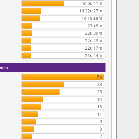
4d 6u 41m
1d 22u 27m
1d 19u 8m
23u 9m
22u 39m
22u 23m
22u 17m
21u 44m
euks
54
28
25
14
13
11
9
8
7