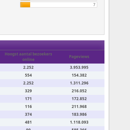
7
Hoogst aantal bezoekers
Pageviews
online
2.252
3.953.995
554
154.382
2.252
1.311.296
329
216.052
171
172.852
116
211.968
374
183.986
481
1.118.093