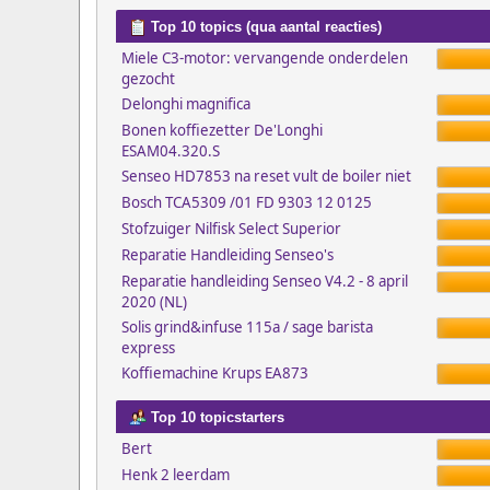
Top 10 topics (qua aantal reacties)
Miele C3-motor: vervangende onderdelen
gezocht
Delonghi magnifica
Bonen koffiezetter De'Longhi
ESAM04.320.S
Senseo HD7853 na reset vult de boiler niet
Bosch TCA5309 /01 FD 9303 12 0125
Stofzuiger Nilfisk Select Superior
Reparatie Handleiding Senseo's
Reparatie handleiding Senseo V4.2 - 8 april
2020 (NL)
Solis grind&infuse 115a / sage barista
express
Koffiemachine Krups EA873
Top 10 topicstarters
Bert
Henk 2 leerdam