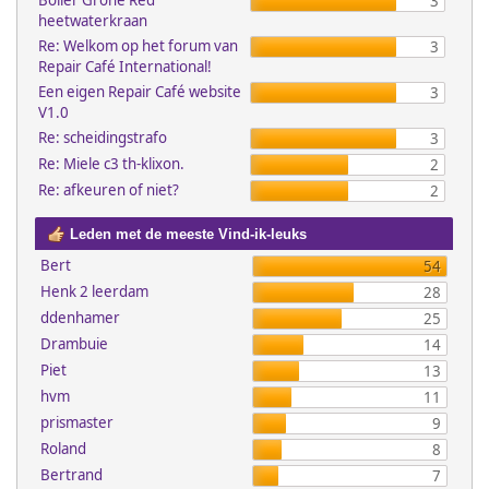
Boiler Grohe Red
3
heetwaterkraan
Re: Welkom op het forum van
3
Repair Café International!
Een eigen Repair Café website
3
V1.0
Re: scheidingstrafo
3
Re: Miele c3 th-klixon.
2
Re: afkeuren of niet?
2
Leden met de meeste Vind-ik-leuks
Bert
54
Henk 2 leerdam
28
ddenhamer
25
Drambuie
14
Piet
13
hvm
11
prismaster
9
Roland
8
Bertrand
7