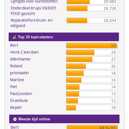
Lijmgids voor kunststoffen
29.083
Onderdeel Krups XN3005
26.726
PIXIE gezocht
Reparatiefora bruin- en
26.034
witgoed
Top 10 topicstarters
Bert
53
Henk 2 leerdam
29
ddenhamer
27
Roland
20
prismaster
18
Martine
16
Piet
14
Paul Joosten
13
Drambuie
12
Repiet
10
Meeste tijd online
Bert
8d 4u 4m