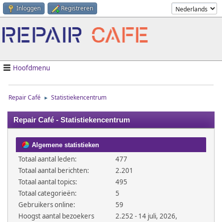
Inloggen
Registreren
Hoofdmenu
Repair Café
Statistiekencentrum
►
Repair Café - Statistiekencentrum
Algemene statistieken
Totaal aantal leden:
477
Totaal aantal berichten:
2.201
Totaal aantal topics:
495
Totaal categorieën:
5
Gebruikers online:
59
Hoogst aantal bezoekers
2.252 - 14 juli, 2026,