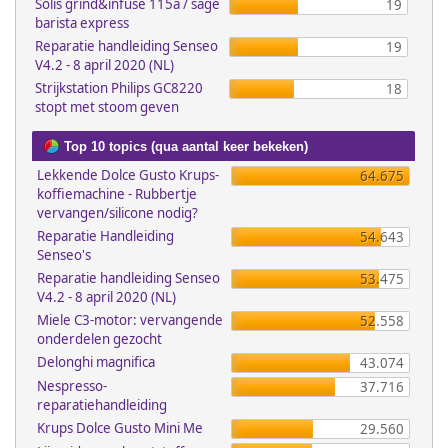
Solis grind&infuse 115a / sage
19
barista express
Reparatie handleiding Senseo
19
V4.2 - 8 april 2020 (NL)
Strijkstation Philips GC8220
18
stopt met stoom geven
Top 10 topics (qua aantal keer bekeken)
Lekkende Dolce Gusto Krups-
64.675
koffiemachine - Rubbertje
vervangen/silicone nodig?
Reparatie Handleiding
54.643
Senseo's
Reparatie handleiding Senseo
53.475
V4.2 - 8 april 2020 (NL)
Miele C3-motor: vervangende
52.558
onderdelen gezocht
Delonghi magnifica
43.074
Nespresso-
37.716
reparatiehandleiding
Krups Dolce Gusto Mini Me
29.560