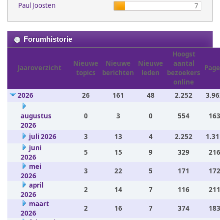
Paul Joosten
7
Forumhistorie
Hoogst
Nieuwe
Nieuwe
Nieuwe
aantal
Jaaroverzicht
Page
topics
berichten
leden
bezoekers
online
2026
26
161
48
2.252
3.96
augustus
0
3
0
554
163
2026
juli 2026
3
13
4
2.252
1.31
juni
5
15
9
329
216
2026
mei
3
22
5
171
172
2026
april
2
14
7
116
211
2026
maart
2
16
7
374
183
2026