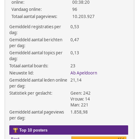
online:
00:38:20
Vandaag online:
96
Totaal aantal pageviews:
10.203.927
Gemiddeld registraties per
0,53
dag:
Gemiddeld aantal berichten
0,47
per dag:
Gemiddeld aantal topics per
0,13
dag:
Totaal aantal boards:
23
Nieuwste lid:
Ab Apeldoorn
Gemiddeld aantal leden online
21,14
per dag:
Statistiek per geslacht:
Geen: 242
Vrouw: 14
Man: 221
Gemiddeld aantal pageviews
1.858,98
per dag:
Top 10 posters