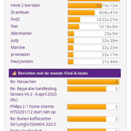
Henk 2 leerdam
5d 10u 12m
Drambuie
4d 6u 41m
PvdZ
1d 22u 27m
Piet
1d 19u 8m
ddenhamer
23u 9m
Judy
22u 39m
Martine
22u 23m
prismaster
22u 17m
Paul Joosten
21u 44m
Berichten met de meeste Vind-ik-leuks
Re: Nieuw hier
4
Re: Reparatie handleiding
3
Senseo V4.2 - 8 april 2020
(NL)
Philips 2.1 home cinema
3
HTS3261/12 start niet op
Re: Bonen koffiezetter
3
De'Longhi ESAM04.320.S