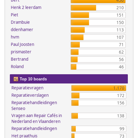
Bert
456
Henk 2 leerdam
210
Piet
151
Drambuie
150
ddenhamer
113
hvm
107
Paul Joosten
71
prismaster
62
Bertrand
56
Roland
46
Top 10 boards
Reparatievragen
1.170
Reparatieverslagen
172
Reparatiehandleidingen
156
Senseo
Vragen aan Repair Cafés in
138
Nederland en Vlaanderen
Reparatiehandleidingen
99
Het praathuis
73