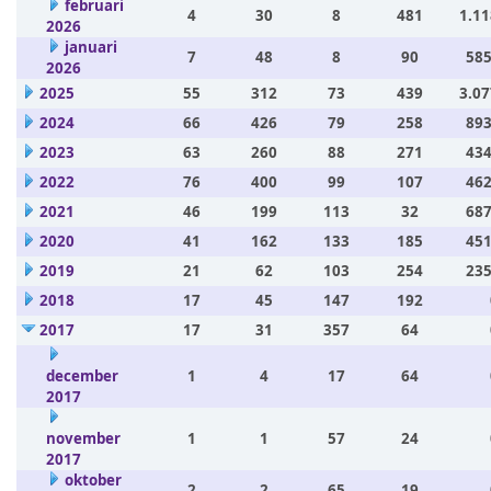
februari
4
30
8
481
1.11
2026
januari
7
48
8
90
585
2026
2025
55
312
73
439
3.07
2024
66
426
79
258
893
2023
63
260
88
271
434
2022
76
400
99
107
462
2021
46
199
113
32
687
2020
41
162
133
185
451
2019
21
62
103
254
235
2018
17
45
147
192
2017
17
31
357
64
december
1
4
17
64
2017
november
1
1
57
24
2017
oktober
2
2
65
19