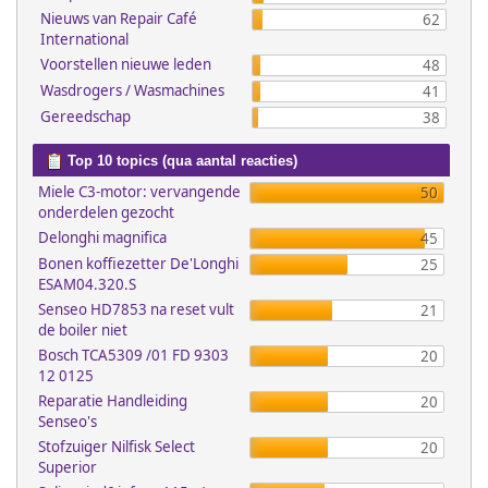
Nieuws van Repair Café
62
International
Voorstellen nieuwe leden
48
Wasdrogers / Wasmachines
41
Gereedschap
38
Top 10 topics (qua aantal reacties)
Miele C3-motor: vervangende
50
onderdelen gezocht
Delonghi magnifica
45
Bonen koffiezetter De'Longhi
25
ESAM04.320.S
Senseo HD7853 na reset vult
21
de boiler niet
Bosch TCA5309 /01 FD 9303
20
12 0125
Reparatie Handleiding
20
Senseo's
Stofzuiger Nilfisk Select
20
Superior