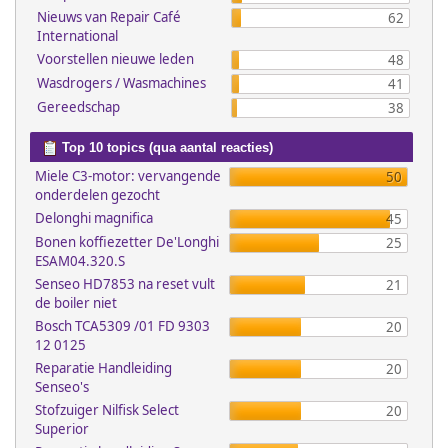
Nieuws van Repair Café
62
International
Voorstellen nieuwe leden
48
Wasdrogers / Wasmachines
41
Gereedschap
38
Top 10 topics (qua aantal reacties)
Miele C3-motor: vervangende
50
onderdelen gezocht
Delonghi magnifica
45
Bonen koffiezetter De'Longhi
25
ESAM04.320.S
Senseo HD7853 na reset vult
21
de boiler niet
Bosch TCA5309 /01 FD 9303
20
12 0125
Reparatie Handleiding
20
Senseo's
Stofzuiger Nilfisk Select
20
Superior