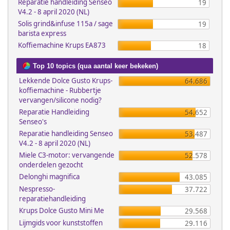
Reparatie handleiding Senseo
19
V4.2 - 8 april 2020 (NL)
Solis grind&infuse 115a / sage
19
barista express
Koffiemachine Krups EA873
18
Top 10 topics (qua aantal keer bekeken)
Lekkende Dolce Gusto Krups-
64.686
koffiemachine - Rubbertje
vervangen/silicone nodig?
Reparatie Handleiding
54.652
Senseo's
Reparatie handleiding Senseo
53.487
V4.2 - 8 april 2020 (NL)
Miele C3-motor: vervangende
52.578
onderdelen gezocht
Delonghi magnifica
43.085
Nespresso-
37.722
reparatiehandleiding
Krups Dolce Gusto Mini Me
29.568
Lijmgids voor kunststoffen
29.116