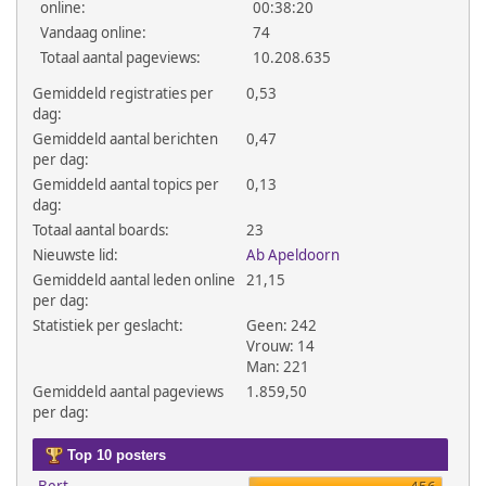
online:
00:38:20
Vandaag online:
74
Totaal aantal pageviews:
10.208.635
Gemiddeld registraties per
0,53
dag:
Gemiddeld aantal berichten
0,47
per dag:
Gemiddeld aantal topics per
0,13
dag:
Totaal aantal boards:
23
Nieuwste lid:
Ab Apeldoorn
Gemiddeld aantal leden online
21,15
per dag:
Statistiek per geslacht:
Geen: 242
Vrouw: 14
Man: 221
Gemiddeld aantal pageviews
1.859,50
per dag:
Top 10 posters