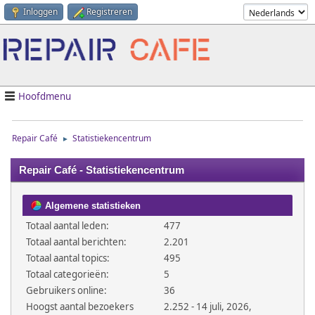
Inloggen
Registreren
Hoofdmenu
Repair Café
Statistiekencentrum
►
Repair Café - Statistiekencentrum
Algemene statistieken
Totaal aantal leden:
477
Totaal aantal berichten:
2.201
Totaal aantal topics:
495
Totaal categorieën:
5
Gebruikers online:
36
Hoogst aantal bezoekers
2.252 - 14 juli, 2026,