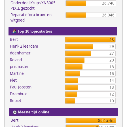
Onderdeel Krups XN3005
26.740
PIXIE gezocht
Reparatiefora bruin- en
26.046
witgoed
Top 10 topicstarters
Bert
53
Henk 2 leerdam
29
ddenhamer
27
Roland
20
prismaster
18
Martine
16
Piet
14
Paul Joosten
13
Drambuie
12
Repiet
10
Meeste tijd online
Bert
8d 4u 4m