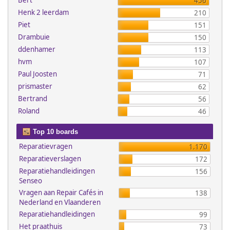
Bert
456
Henk 2 leerdam
210
Piet
151
Drambuie
150
ddenhamer
113
hvm
107
Paul Joosten
71
prismaster
62
Bertrand
56
Roland
46
Top 10 boards
Reparatievragen
1.170
Reparatieverslagen
172
Reparatiehandleidingen
156
Senseo
Vragen aan Repair Cafés in
138
Nederland en Vlaanderen
Reparatiehandleidingen
99
Het praathuis
73