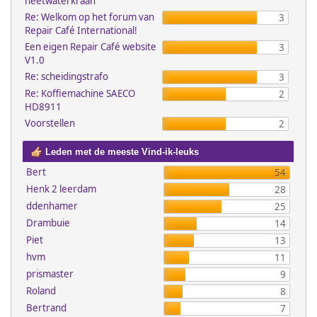
heetwaterkraan
Re: Welkom op het forum van
3
Repair Café International!
Een eigen Repair Café website
3
V1.0
Re: scheidingstrafo
3
Re: Koffiemachine SAECO
2
HD8911
Voorstellen
2
Leden met de meeste Vind-ik-leuks
Bert
54
Henk 2 leerdam
28
ddenhamer
25
Drambuie
14
Piet
13
hvm
11
prismaster
9
Roland
8
Bertrand
7