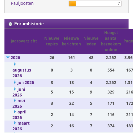
Paul Joosten
7
Forumhistorie
Hoogst
Nieuwe
Nieuwe
Nieuwe
aantal
Jaaroverzicht
Page
topics
berichten
leden
bezoekers
online
2026
26
161
48
2.252
3.96
augustus
0
3
0
554
167
2026
juli 2026
3
13
4
2.252
1.31
juni
5
15
9
329
216
2026
mei
3
22
5
171
172
2026
april
2
14
7
116
211
2026
maart
2
16
7
374
183
2026