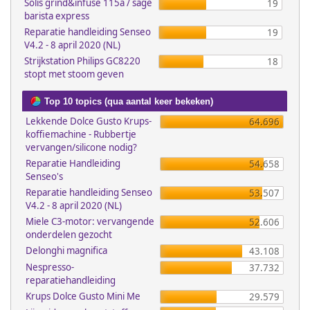
Solis grind&infuse 115a / sage
19
barista express
Reparatie handleiding Senseo
19
V4.2 - 8 april 2020 (NL)
Strijkstation Philips GC8220
18
stopt met stoom geven
Top 10 topics (qua aantal keer bekeken)
Lekkende Dolce Gusto Krups-
64.696
koffiemachine - Rubbertje
vervangen/silicone nodig?
Reparatie Handleiding
54.658
Senseo's
Reparatie handleiding Senseo
53.507
V4.2 - 8 april 2020 (NL)
Miele C3-motor: vervangende
52.606
onderdelen gezocht
Delonghi magnifica
43.108
Nespresso-
37.732
reparatiehandleiding
Krups Dolce Gusto Mini Me
29.579