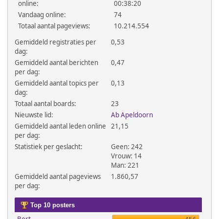
online:
00:38:20
Vandaag online:
74
Totaal aantal pageviews:
10.214.554
Gemiddeld registraties per
0,53
dag:
Gemiddeld aantal berichten
0,47
per dag:
Gemiddeld aantal topics per
0,13
dag:
Totaal aantal boards:
23
Nieuwste lid:
Ab Apeldoorn
Gemiddeld aantal leden online
21,15
per dag:
Statistiek per geslacht:
Geen: 242
Vrouw: 14
Man: 221
Gemiddeld aantal pageviews
1.860,57
per dag:
Top 10 posters