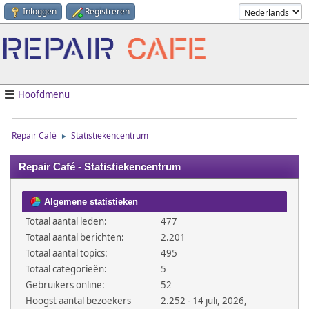
Inloggen
Registreren
Hoofdmenu
Repair Café
Statistiekencentrum
►
Repair Café - Statistiekencentrum
Algemene statistieken
Totaal aantal leden:
477
Totaal aantal berichten:
2.201
Totaal aantal topics:
495
Totaal categorieën:
5
Gebruikers online:
52
Hoogst aantal bezoekers
2.252 - 14 juli, 2026,