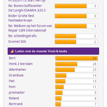
HTS3261/12 start niet op
Re: Bonen koffiezetter
3
De'Longhi ESAM04.320.S
Boiler Grohe Red
3
heetwaterkraan
Re: Welkom op het forum van
3
Repair Café International!
Re: scheidingstrafo
2
Dremel 300
2
Leden met de meeste Vind-ik-leuks
Bert
54
Henk 2 leerdam
28
ddenhamer
25
Drambuie
14
Piet
13
hvm
11
prismaster
9
Roland
8
Bertrand
7