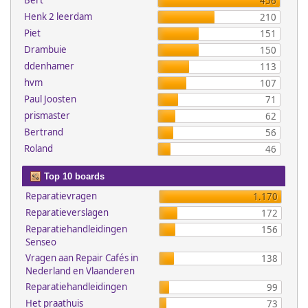
Bert
456
Henk 2 leerdam
210
Piet
151
Drambuie
150
ddenhamer
113
hvm
107
Paul Joosten
71
prismaster
62
Bertrand
56
Roland
46
Top 10 boards
Reparatievragen
1.170
Reparatieverslagen
172
Reparatiehandleidingen
156
Senseo
Vragen aan Repair Cafés in
138
Nederland en Vlaanderen
Reparatiehandleidingen
99
Het praathuis
73