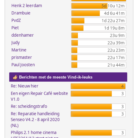
Henk 2 leerdam
5d 10u 12m
Drambuie
4d 6u 41m
PvdZ
1d 22u 27m
Piet
1d 19u 8m
ddenhamer
23u 9m
Judy
22u 39m
Martine
22u 23m
prismaster
22u 17m
Paul Joosten
21u 44m
Berichten met de meeste Vind-ik-leuks
Re: Nieuw hier
4
Een eigen Repair Café website
3
V1.0
Re: scheidingstrafo
3
Re: Reparatie handleiding
3
Senseo V4.2 - 8 april 2020
(NL)
Philips 2.1 home cinema
3