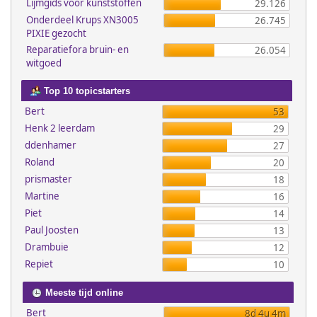
Lijmgids voor kunststoffen
29.126
Onderdeel Krups XN3005
26.745
PIXIE gezocht
Reparatiefora bruin- en
26.054
witgoed
Top 10 topicstarters
Bert
53
Henk 2 leerdam
29
ddenhamer
27
Roland
20
prismaster
18
Martine
16
Piet
14
Paul Joosten
13
Drambuie
12
Repiet
10
Meeste tijd online
Bert
8d 4u 4m