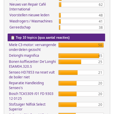
Nieuws van Repair Café
62
International
Voorstellen nieuwe leden
48
Wasdrogers / Wasmachines
41
Gereedschap
38
Top 10 topics (qua aantal reacties)
Miele C3-motor: vervangende
50
onderdelen gezocht
Delonghi magnifica
45
Bonen koffiezetter De'Longhi
25
ESAM04.320.S
Senseo HD7853 na reset vult
21
de boiler niet
Reparatie Handleiding
20
Senseo's
Bosch TCA5309 /01 FD 9303
20
12 0125
Stofzuiger Nilfisk Select
20
Superior