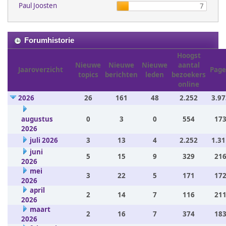
Paul Joosten
7
Forumhistorie
Hoogst
Nieuwe
Nieuwe
Nieuwe
aantal
Jaaroverzicht
Page
topics
berichten
leden
bezoekers
online
2026
26
161
48
2.252
3.97
augustus
0
3
0
554
173
2026
juli 2026
3
13
4
2.252
1.31
juni
5
15
9
329
216
2026
mei
3
22
5
171
172
2026
april
2
14
7
116
211
2026
maart
2
16
7
374
183
2026