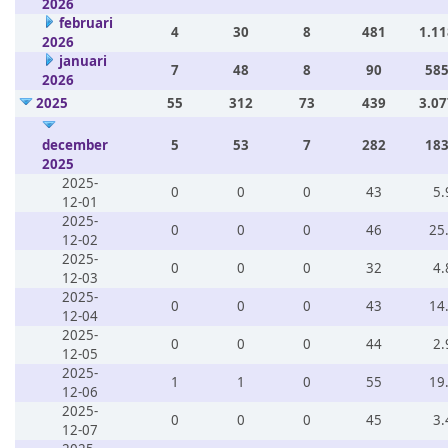
2026
februari
4
30
8
481
1.11
2026
januari
7
48
8
90
585
2026
2025
55
312
73
439
3.07
december
5
53
7
282
183
2025
2025-
0
0
0
43
5.
12-01
2025-
0
0
0
46
25
12-02
2025-
0
0
0
32
4.
12-03
2025-
0
0
0
43
14
12-04
2025-
0
0
0
44
2.
12-05
2025-
1
1
0
55
19
12-06
2025-
0
0
0
45
3.
12-07