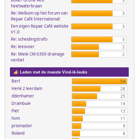
Boiler Grohe Red
3
heetwaterkraan
Re: Welkom op het forum van
3
Repair Café International!
Een eigen Repair Café website
3
V1.0
Re: scheidingstrafo
3
Re: leesvoer
2
Re: Miele CM 6300 drainage
2
ventiel
Leden met de meeste Vind-ik-leuks
Bert
54
Henk 2 leerdam
28
ddenhamer
25
Drambuie
14
Piet
13
hvm
11
prismaster
9
Roland
8