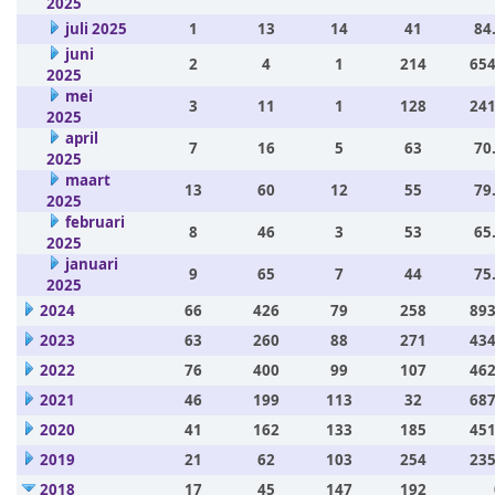
2025
juli 2025
1
13
14
41
84
juni
2
4
1
214
654
2025
mei
3
11
1
128
241
2025
april
7
16
5
63
70
2025
maart
13
60
12
55
79
2025
februari
8
46
3
53
65
2025
januari
9
65
7
44
75
2025
2024
66
426
79
258
893
2023
63
260
88
271
434
2022
76
400
99
107
462
2021
46
199
113
32
687
2020
41
162
133
185
451
2019
21
62
103
254
235
2018
17
45
147
192