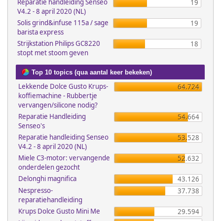
Reparatie handleiding Senseo
19
V4.2 - 8 april 2020 (NL)
Solis grind&infuse 115a / sage
19
barista express
Strijkstation Philips GC8220
18
stopt met stoom geven
Top 10 topics (qua aantal keer bekeken)
Lekkende Dolce Gusto Krups-
64.724
koffiemachine - Rubbertje
vervangen/silicone nodig?
Reparatie Handleiding
54.664
Senseo's
Reparatie handleiding Senseo
53.528
V4.2 - 8 april 2020 (NL)
Miele C3-motor: vervangende
52.632
onderdelen gezocht
Delonghi magnifica
43.126
Nespresso-
37.738
reparatiehandleiding
Krups Dolce Gusto Mini Me
29.594