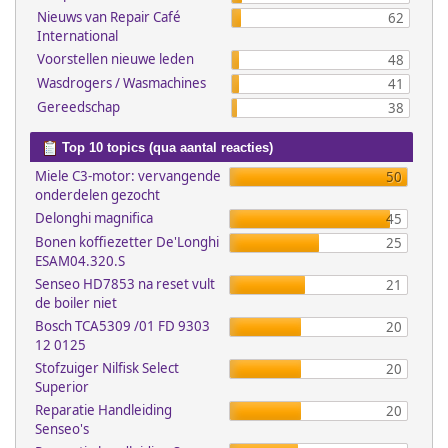
Nieuws van Repair Café
62
International
Voorstellen nieuwe leden
48
Wasdrogers / Wasmachines
41
Gereedschap
38
Top 10 topics (qua aantal reacties)
Miele C3-motor: vervangende
50
onderdelen gezocht
Delonghi magnifica
45
Bonen koffiezetter De'Longhi
25
ESAM04.320.S
Senseo HD7853 na reset vult
21
de boiler niet
Bosch TCA5309 /01 FD 9303
20
12 0125
Stofzuiger Nilfisk Select
20
Superior
Reparatie Handleiding
20
Senseo's