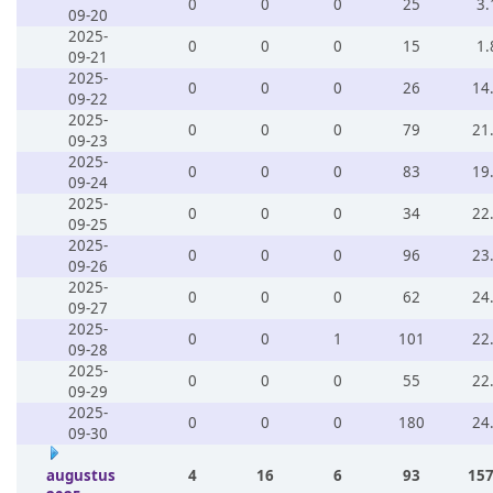
0
0
0
25
3.
09-20
2025-
0
0
0
15
1.
09-21
2025-
0
0
0
26
14
09-22
2025-
0
0
0
79
21
09-23
2025-
0
0
0
83
19
09-24
2025-
0
0
0
34
22
09-25
2025-
0
0
0
96
23
09-26
2025-
0
0
0
62
24
09-27
2025-
0
0
1
101
22
09-28
2025-
0
0
0
55
22
09-29
2025-
0
0
0
180
24
09-30
augustus
4
16
6
93
157