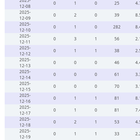
2025-
0
1
0
25
4.
12-08
2025-
0
2
0
39
8.
12-09
2025-
0
1
0
282
8.
12-10
2025-
0
3
1
56
2.
12-11
2025-
0
1
1
38
2.
12-12
2025-
0
0
0
46
4.
12-13
2025-
0
0
0
61
3.
12-14
2025-
0
0
0
70
3.
12-15
2025-
0
1
1
81
8.
12-16
2025-
0
1
0
81
7.
12-17
2025-
0
2
1
53
4.
12-18
2025-
0
1
1
33
2.
12-19