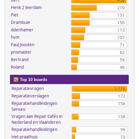
Bert
456
Henk 2 leerdam
210
Piet
151
Drambuie
150
ddenhamer
113
hvm
107
Paul Joosten
71
prismaster
62
Bertrand
56
Roland
46
Top 10 boards
Reparatievragen
1.170
Reparatieverslagen
172
Reparatiehandleidingen
156
Senseo
Vragen aan Repair Cafés in
138
Nederland en Vlaanderen
Reparatiehandleidingen
99
Het praathuis
73