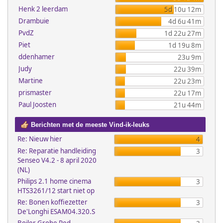
Henk 2 leerdam
5d 10u 12m
Drambuie
4d 6u 41m
PvdZ
1d 22u 27m
Piet
1d 19u 8m
ddenhamer
23u 9m
Judy
22u 39m
Martine
22u 23m
prismaster
22u 17m
Paul Joosten
21u 44m
Berichten met de meeste Vind-ik-leuks
Re: Nieuw hier
4
Re: Reparatie handleiding
3
Senseo V4.2 - 8 april 2020
(NL)
Philips 2.1 home cinema
3
HTS3261/12 start niet op
Re: Bonen koffiezetter
3
De'Longhi ESAM04.320.S