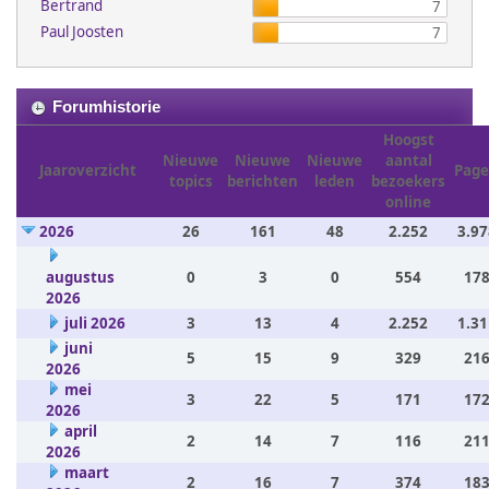
Bertrand
7
Paul Joosten
7
Forumhistorie
Hoogst
Nieuwe
Nieuwe
Nieuwe
aantal
Jaaroverzicht
Page
topics
berichten
leden
bezoekers
online
2026
26
161
48
2.252
3.97
augustus
0
3
0
554
178
2026
juli 2026
3
13
4
2.252
1.31
juni
5
15
9
329
216
2026
mei
3
22
5
171
172
2026
april
2
14
7
116
211
2026
maart
2
16
7
374
183