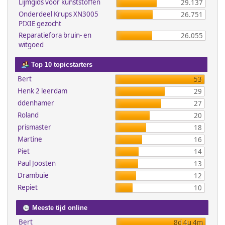
Lijmgids voor kunststoffen
29.137
Onderdeel Krups XN3005
26.751
PIXIE gezocht
Reparatiefora bruin- en
26.055
witgoed
Top 10 topicstarters
Bert
53
Henk 2 leerdam
29
ddenhamer
27
Roland
20
prismaster
18
Martine
16
Piet
14
Paul Joosten
13
Drambuie
12
Repiet
10
Meeste tijd online
Bert
8d 4u 4m