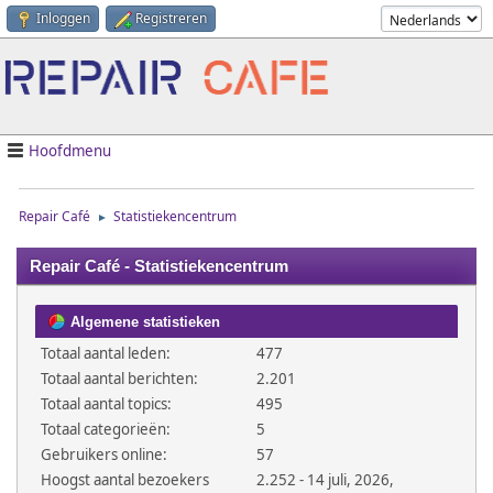
Inloggen
Registreren
Hoofdmenu
Repair Café
Statistiekencentrum
►
Repair Café - Statistiekencentrum
Algemene statistieken
Totaal aantal leden:
477
Totaal aantal berichten:
2.201
Totaal aantal topics:
495
Totaal categorieën:
5
Gebruikers online:
57
Hoogst aantal bezoekers
2.252 - 14 juli, 2026,