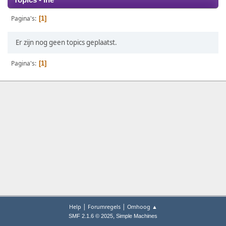
Topics - Ine
Pagina's
1
Er zijn nog geen topics geplaatst.
Pagina's
1
|
|
Help
Forumregels
Omhoog ▲
,
SMF 2.1.6 © 2025
Simple Machines