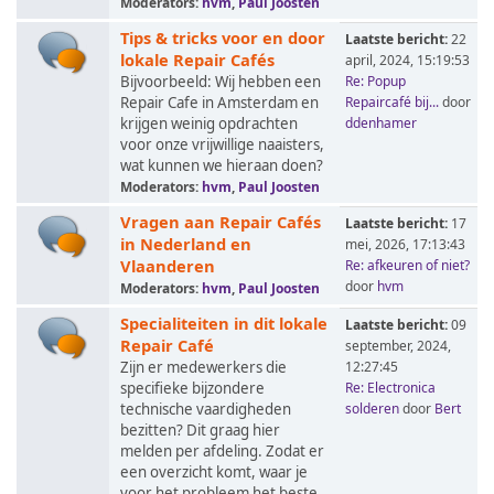
Moderators:
hvm
,
Paul Joosten
Tips & tricks voor en door
Laatste bericht:
22
lokale Repair Cafés
april, 2024, 15:19:53
Bijvoorbeeld: Wij hebben een
Re: Popup
Repair Cafe in Amsterdam en
Repaircafé bij...
door
krijgen weinig opdrachten
ddenhamer
voor onze vrijwillige naaisters,
wat kunnen we hieraan doen?
Moderators:
hvm
,
Paul Joosten
Vragen aan Repair Cafés
Laatste bericht:
17
in Nederland en
mei, 2026, 17:13:43
Vlaanderen
Re: afkeuren of niet?
door
hvm
Moderators:
hvm
,
Paul Joosten
Specialiteiten in dit lokale
Laatste bericht:
09
Repair Café
september, 2024,
Zijn er medewerkers die
12:27:45
specifieke bijzondere
Re: Electronica
technische vaardigheden
solderen
door
Bert
bezitten? Dit graag hier
melden per afdeling. Zodat er
een overzicht komt, waar je
voor het probleem het beste