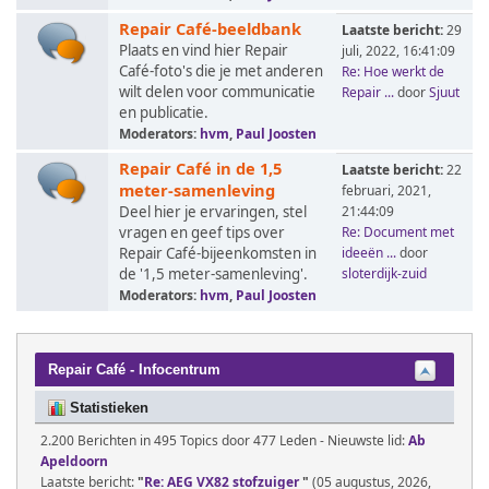
Repair Café-beeldbank
Laatste bericht:
29
Plaats en vind hier Repair
juli, 2022, 16:41:09
Café-foto's die je met anderen
Re: Hoe werkt de
wilt delen voor communicatie
Repair ...
door
Sjuut
en publicatie.
Moderators:
hvm
,
Paul Joosten
Repair Café in de 1,5
Laatste bericht:
22
meter-samenleving
februari, 2021,
Deel hier je ervaringen, stel
21:44:09
vragen en geef tips over
Re: Document met
Repair Café-bijeenkomsten in
ideeën ...
door
de '1,5 meter-samenleving'.
sloterdijk-zuid
Moderators:
hvm
,
Paul Joosten
Repair Café - Infocentrum
Statistieken
2.200 Berichten in 495 Topics door 477 Leden - Nieuwste lid:
Ab
Apeldoorn
Laatste bericht:
"
Re: AEG VX82 stofzuiger
"
(05 augustus, 2026,