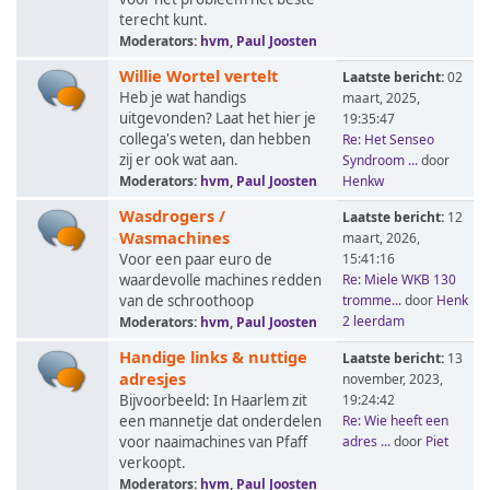
terecht kunt.
Moderators:
hvm
,
Paul Joosten
Willie Wortel vertelt
Laatste bericht:
02
Heb je wat handigs
maart, 2025,
uitgevonden? Laat het hier je
19:35:47
collega's weten, dan hebben
Re: Het Senseo
zij er ook wat aan.
Syndroom ...
door
Moderators:
hvm
,
Paul Joosten
Henkw
Wasdrogers /
Laatste bericht:
12
Wasmachines
maart, 2026,
Voor een paar euro de
15:41:16
waardevolle machines redden
Re: Miele WKB 130
van de schroothoop
tromme...
door
Henk
2 leerdam
Moderators:
hvm
,
Paul Joosten
Handige links & nuttige
Laatste bericht:
13
adresjes
november, 2023,
Bijvoorbeeld: In Haarlem zit
19:24:42
een mannetje dat onderdelen
Re: Wie heeft een
voor naaimachines van Pfaff
adres ...
door
Piet
verkoopt.
Moderators:
hvm
,
Paul Joosten