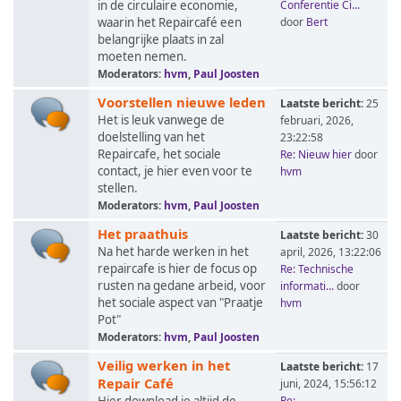
in de circulaire economie,
Conferentie Ci...
waarin het Repaircafé een
door
Bert
belangrijke plaats in zal
moeten nemen.
Moderators:
hvm
,
Paul Joosten
Voorstellen nieuwe leden
Laatste bericht:
25
Het is leuk vanwege de
februari, 2026,
doelstelling van het
23:22:58
Repaircafe, het sociale
Re: Nieuw hier
door
contact, je hier even voor te
hvm
stellen.
Moderators:
hvm
,
Paul Joosten
Het praathuis
Laatste bericht:
30
Na het harde werken in het
april, 2026, 13:22:06
repaircafe is hier de focus op
Re: Technische
rusten na gedane arbeid, voor
informati...
door
het sociale aspect van "Praatje
hvm
Pot"
Moderators:
hvm
,
Paul Joosten
Veilig werken in het
Laatste bericht:
17
Repair Café
juni, 2024, 15:56:12
Re: