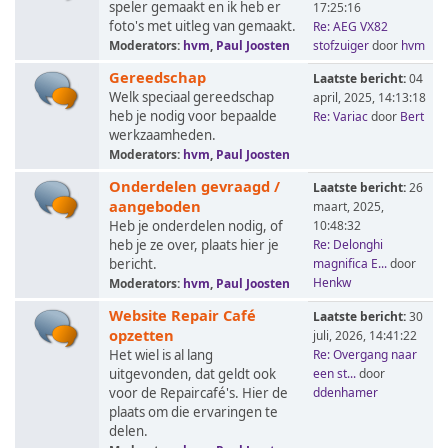
speler gemaakt en ik heb er
17:25:16
foto's met uitleg van gemaakt.
Re: AEG VX82
Moderators:
hvm
,
Paul Joosten
stofzuiger
door
hvm
Gereedschap
Laatste bericht:
04
Welk speciaal gereedschap
april, 2025, 14:13:18
heb je nodig voor bepaalde
Re: Variac
door
Bert
werkzaamheden.
Moderators:
hvm
,
Paul Joosten
Onderdelen gevraagd /
Laatste bericht:
26
aangeboden
maart, 2025,
Heb je onderdelen nodig, of
10:48:32
heb je ze over, plaats hier je
Re: Delonghi
bericht.
magnifica E...
door
Henkw
Moderators:
hvm
,
Paul Joosten
Website Repair Café
Laatste bericht:
30
opzetten
juli, 2026, 14:41:22
Het wiel is al lang
Re: Overgang naar
uitgevonden, dat geldt ook
een st...
door
voor de Repaircafé's. Hier de
ddenhamer
plaats om die ervaringen te
delen.