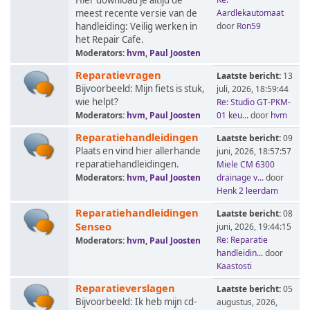
Hier download je altijd de
meest recente versie van de
Aardlekautomaat
handleiding: Veilig werken in
door
Ron59
het Repair Cafe.
Moderators:
hvm
,
Paul Joosten
Reparatievragen
Laatste bericht:
13
Bijvoorbeeld: Mijn fiets is stuk,
juli, 2026, 18:59:44
wie helpt?
Re: Studio GT-PKM-
Moderators:
hvm
,
Paul Joosten
01 keu...
door
hvm
Reparatiehandleidingen
Laatste bericht:
09
Plaats en vind hier allerhande
juni, 2026, 18:57:57
reparatiehandleidingen.
Miele CM 6300
Moderators:
hvm
,
Paul Joosten
drainage v...
door
Henk 2 leerdam
Reparatiehandleidingen
Laatste bericht:
08
Senseo
juni, 2026, 19:44:15
Re: Reparatie
Moderators:
hvm
,
Paul Joosten
handleidin...
door
Kaastosti
Reparatieverslagen
Laatste bericht:
05
Bijvoorbeeld: Ik heb mijn cd-
augustus, 2026,