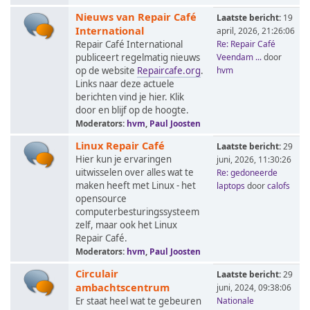
Nieuws van Repair Café
Laatste bericht:
19
International
april, 2026, 21:26:06
Repair Café International
Re: Repair Café
publiceert regelmatig nieuws
Veendam ...
door
op de website
Repaircafe.org
.
hvm
Links naar deze actuele
berichten vind je hier. Klik
door en blijf op de hoogte.
Moderators:
hvm
,
Paul Joosten
Linux Repair Café
Laatste bericht:
29
Hier kun je ervaringen
juni, 2026, 11:30:26
uitwisselen over alles wat te
Re: gedoneerde
maken heeft met Linux - het
laptops
door
calofs
opensource
computerbesturingssysteem
zelf, maar ook het Linux
Repair Café.
Moderators:
hvm
,
Paul Joosten
Circulair
Laatste bericht:
29
ambachtscentrum
juni, 2024, 09:38:06
Er staat heel wat te gebeuren
Nationale