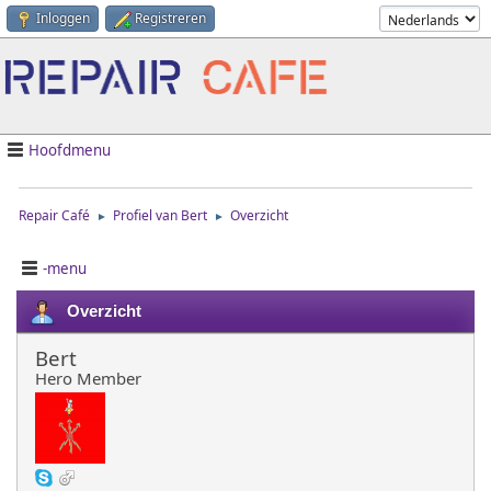
Inloggen
Registreren
Hoofdmenu
Repair Café
Profiel van Bert
Overzicht
►
►
-menu
Overzicht
Bert
Hero Member