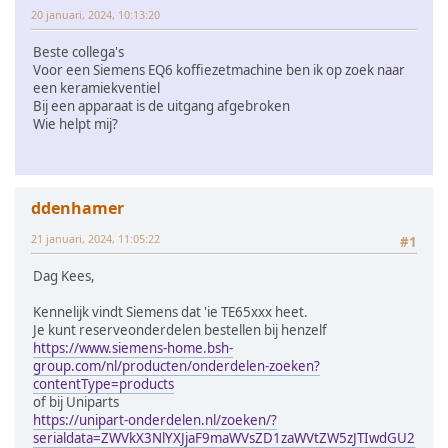
20 januari, 2024, 10:13:20
Beste collega's
Voor een Siemens EQ6 koffiezetmachine ben ik op zoek naar
een keramiekventiel
Bij een apparaat is de uitgang afgebroken
Wie helpt mij?
ddenhamer
21 januari, 2024, 11:05:22
#1
Dag Kees,
Kennelijk vindt Siemens dat 'ie TE65xxx heet.
Je kunt reserveonderdelen bestellen bij henzelf
https://www.siemens-home.bsh-
group.com/nl/producten/onderdelen-zoeken?
contentType=products
of bij Uniparts
https://unipart-onderdelen.nl/zoeken/?
serialdata=ZWVkX3NlYXJjaF9maWVsZD1zaWVtZW5zJTIwdGU2