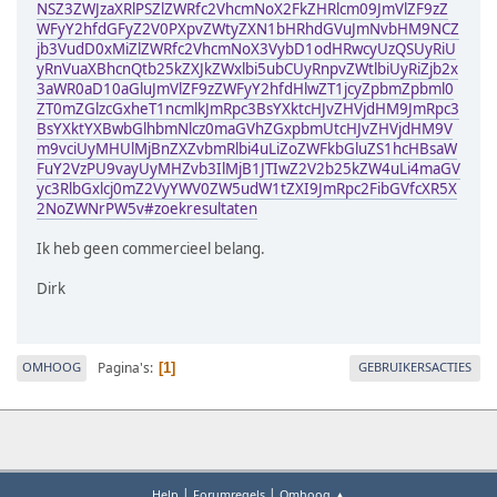
NSZ3ZWJzaXRlPSZlZWRfc2VhcmNoX2FkZHRlcm09JmVlZF9zZ
WFyY2hfdGFyZ2V0PXpvZWtyZXN1bHRhdGVuJmNvbHM9NCZ
jb3VudD0xMiZlZWRfc2VhcmNoX3VybD1odHRwcyUzQSUyRiU
yRnVuaXBhcnQtb25kZXJkZWxlbi5ubCUyRnpvZWtlbiUyRiZjb2x
3aWR0aD10aGluJmVlZF9zZWFyY2hfdHlwZT1jcyZpbmZpbml0
ZT0mZGlzcGxheT1ncmlkJmRpc3BsYXktcHJvZHVjdHM9JmRpc3
BsYXktYXBwbGlhbmNlcz0maGVhZGxpbmUtcHJvZHVjdHM9V
m9vciUyMHUlMjBnZXZvbmRlbi4uLiZoZWFkbGluZS1hcHBsaW
FuY2VzPU9vayUyMHZvb3IlMjB1JTIwZ2V2b25kZW4uLi4maGV
yc3RlbGxlcj0mZ2VyYWV0ZW5udW1tZXI9JmRpc2FibGVfcXR5X
2NoZWNrPW5v#zoekresultaten
Ik heb geen commercieel belang.
Dirk
Pagina's
OMHOOG
GEBRUIKERSACTIES
1
|
|
Help
Forumregels
Omhoog ▲