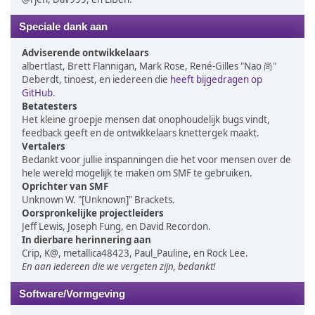
Speciale dank aan
Adviserende ontwikkelaars
albertlast, Brett Flannigan, Mark Rose, René-Gilles "Nao 尚"
Deberdt, tinoest, en iedereen die
heeft bijgedragen op
GitHub
.
Betatesters
Het kleine groepje mensen dat onophoudelijk bugs vindt,
feedback geeft en de ontwikkelaars knettergek maakt.
Vertalers
Bedankt voor jullie inspanningen die het voor mensen over de
hele wereld mogelijk te maken om SMF te gebruiken.
Oprichter van SMF
Unknown W. "[Unknown]" Brackets.
Oorspronkelijke projectleiders
Jeff Lewis, Joseph Fung, en David Recordon.
In dierbare herinnering aan
Crip, K@, metallica48423, Paul_Pauline, en Rock Lee.
En aan iedereen die we vergeten zijn, bedankt!
Software/Vormgeving