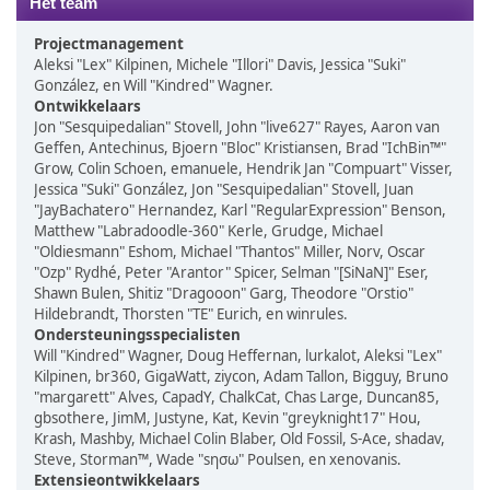
Het team
Projectmanagement
Aleksi "Lex" Kilpinen, Michele "Illori" Davis, Jessica "Suki"
González, en Will "Kindred" Wagner.
Ontwikkelaars
Jon "Sesquipedalian" Stovell, John "live627" Rayes, Aaron van
Geffen, Antechinus, Bjoern "Bloc" Kristiansen, Brad "IchBin™"
Grow, Colin Schoen, emanuele, Hendrik Jan "Compuart" Visser,
Jessica "Suki" González, Jon "Sesquipedalian" Stovell, Juan
"JayBachatero" Hernandez, Karl "RegularExpression" Benson,
Matthew "Labradoodle-360" Kerle, Grudge, Michael
"Oldiesmann" Eshom, Michael "Thantos" Miller, Norv, Oscar
"Ozp" Rydhé, Peter "Arantor" Spicer, Selman "[SiNaN]" Eser,
Shawn Bulen, Shitiz "Dragooon" Garg, Theodore "Orstio"
Hildebrandt, Thorsten "TE" Eurich, en winrules.
Ondersteuningsspecialisten
Will "Kindred" Wagner, Doug Heffernan, lurkalot, Aleksi "Lex"
Kilpinen, br360, GigaWatt, ziycon, Adam Tallon, Bigguy, Bruno
"margarett" Alves, CapadY, ChalkCat, Chas Large, Duncan85,
gbsothere, JimM, Justyne, Kat, Kevin "greyknight17" Hou,
Krash, Mashby, Michael Colin Blaber, Old Fossil, S-Ace, shadav,
Steve, Storman™, Wade "sησω" Poulsen, en xenovanis.
Extensieontwikkelaars