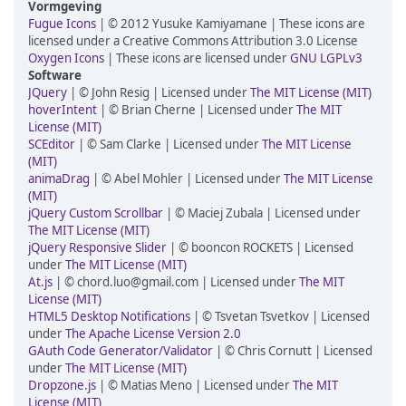
Vormgeving
Fugue Icons
| © 2012 Yusuke Kamiyamane | These icons are
licensed under a Creative Commons Attribution 3.0 License
Oxygen Icons
| These icons are licensed under
GNU LGPLv3
Software
JQuery
| © John Resig | Licensed under
The MIT License (MIT)
hoverIntent
| © Brian Cherne | Licensed under
The MIT
License (MIT)
SCEditor
| © Sam Clarke | Licensed under
The MIT License
(MIT)
animaDrag
| © Abel Mohler | Licensed under
The MIT License
(MIT)
jQuery Custom Scrollbar
| © Maciej Zubala | Licensed under
The MIT License (MIT)
jQuery Responsive Slider
| © booncon ROCKETS | Licensed
under
The MIT License (MIT)
At.js
| © chord.luo@gmail.com | Licensed under
The MIT
License (MIT)
HTML5 Desktop Notifications
| © Tsvetan Tsvetkov | Licensed
under
The Apache License Version 2.0
GAuth Code Generator/Validator
| © Chris Cornutt | Licensed
under
The MIT License (MIT)
Dropzone.js
| © Matias Meno | Licensed under
The MIT
License (MIT)