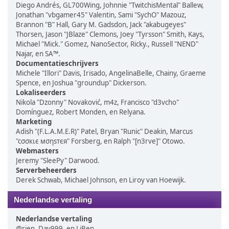
Diego Andrés, GL700Wing, Johnnie "TwitchisMental" Ballew,
Jonathan "vbgamer45" Valentin, Sami "SychO" Mazouz,
Brannon "B" Hall, Gary M. Gadsdon, Jack "akabugeyes"
Thorsen, Jason "JBlaze" Clemons, Joey "Tyrsson" Smith, Kays,
Michael "Mick." Gomez, NanoSector, Ricky., Russell "NEND"
Najar, en SA™.
Documentatieschrijvers
Michele "Illori" Davis, Irisado, AngelinaBelle, Chainy, Graeme
Spence, en Joshua "groundup" Dickerson.
Lokaliseerders
Nikola "Dzonny" Novaković, m4z, Francisco "d3vcho"
Domínguez, Robert Monden, en Relyana.
Marketing
Adish "(F.L.A.M.E.R)" Patel, Bryan "Runic" Deakin, Marcus
"cσσкιє мσηѕтєя" Forsberg, en Ralph "[n3rve]" Otowo.
Webmasters
Jeremy "SleePy" Darwood.
Serverbeheerders
Derek Schwab, Michael Johnson, en Liroy van Hoewijk.
Nederlandse vertaling
Nederlandse vertaling
@rjen, Dav999, en LiBen.